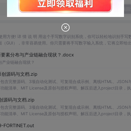
发表回
，使用方便! 详 情 说 明 用这个手写数字识别系统，你可以轻松地识别手写
（GUI），非常容易使用。你只需要将手写数字输入系统，它将立即给
、工作还是日常生活，都能为你提供快速和准确的识别服务。它是一个非
素分布与产业链融合现状？.docx
与产业链融合现状？
.0-原创源码与文档.zip
包含完整源码、3项自动化测试、可复现合成示例、离线HTML、JSON与
能清单、MIT License及原创与授权声明。解压后进入project目录，执
本地静态服务器打开网页。运行时零第三方依赖，不包含热点产品或开源
.0-原创源码与文档.zip
。适合前端开发、AI应用工程、测试审计和课程实践。
包含完整源码、3项自动化测试、可复现合成示例、离线HTML、JSON与
能清单、MIT License及原创与授权声明。解压后进入project目录，执
本地静态服务器打开网页。运行时零第三方依赖，不包含热点产品或开源
29-FORTINET.out
。适合前端开发、AI应用工程、测试审计和课程实践。