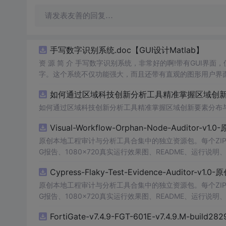
请发表友善的回复…
手写数字识别系统.doc【GUI设计Matlab】
资 源 简 介 手写数字识别系统，非常好的啊!带有GUI界面
字。这个系统不仅功能强大，而且还带有直观的图形用户界面
的识别结果。这个系统可以在各种场景中使用，无论是学校
如何通过区域科技创新分析工具精准掌握区域创新要
便和实用的工具，你一定会喜欢它的！
如何通过区域科技创新分析工具精准掌握区域创新要素分布
Visual-Workflow-Orphan-Node-Auditor-v1
原创本地工程审计与分析工具合集中的独立资源包。每个ZIP
G报告、1080×720真实运行效果图、README、运行说明、功
m test验证
算法
，执行npm run report
生成
报告，也可通过
Cypress-Flaky-Test-Evidence-Auditor-v1
源码、Logo、官方截图、论文、生产日志或其他受限素材
原创本地工程审计与分析工具合集中的独立资源包。每个ZIP
G报告、1080×720真实运行效果图、README、运行说明、功
m test验证
算法
，执行npm run report
生成
报告，也可通过
FortiGate-v7.4.9-FGT-601E-v7.4.9.M-build28
源码、Logo、官方截图、论文、生产日志或其他受限素材