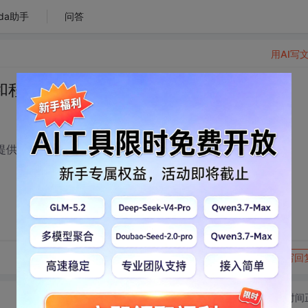
da助手
问答
用AI写
和程序
供关于生成多维(比如d×1维)Sobol序列的程序吗？
转发到动态
举报
写回
切换为时间