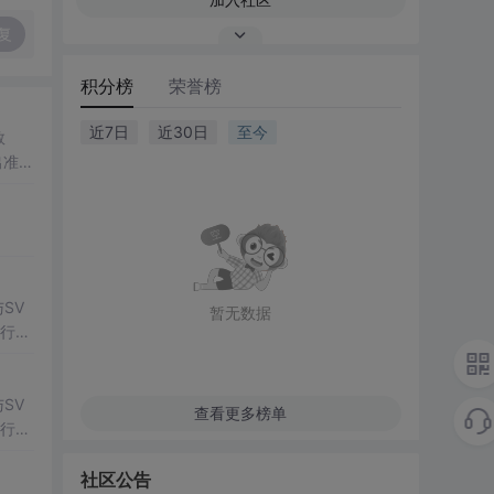
复
积分榜
荣誉榜
近7日
近30日
至今
数
出准确
常方
SV
暂无数据
行np
项目
SV
查看更多榜单
行np
项目
社区公告