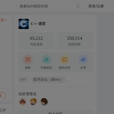
登录/注册
文章
C++ 语言
65,212
250,514
社区成员
社区内容
发帖
与我相关
我的任务
分享
c++
技术论坛（原bbs）
社区管理员
复
正序
加入社区