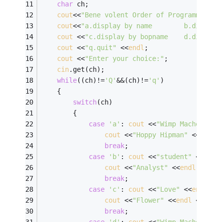
char
 ch; 
cout
<<
"Bene volent Order of Programmers R
cout
<<
"a.display by name        b.diaplay
cout
 <<
"c.display by bopname    d.diaplay
cout
 <<
"q.quit"
 <<
endl
; 
cout
 <<
"Enter your choice:"
; 
cin
.get(ch); 
while
((ch)!=
'Q'
&&(ch)!=
'q'
) 
	{ 
switch
(ch) 
		{
case
'a'
: 
cout
 <<
"Wimp Macho"
 <<
e
cout
 <<
"Hoppy Hipman"
 <<
endl
 
break
; 
case
'b'
: 
cout
 <<
"student"
 <<
endl
cout
 <<
"Analyst"
 <<
endl
 <<
"bo
break
; 
case
'c'
: 
cout
 <<
"Love"
 <<
endl
 <<
cout
 <<
"Flower"
 <<
endl
 <<
"LOO
break
;  