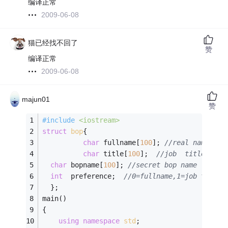
编译正常
2009-06-08
猫已经找不回了
赞
编译正常
2009-06-08
majun01
赞
#
include
<iostream>
struct
bop
{
char
 fullname[
100
]; 
//real name 
char
 title[
100
];  
//job  title 
char
 bopname[
100
]; 
//secret bop name 
int
  preference;  
//0=fullname,1=job title,
  }; 
main() 
{
using
namespace
std
; 