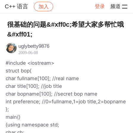
C++ 语言
登录
频道
加入
帖子详情
社区
C++ 语言
很基础的问题&#xff0c;希望大家多帮忙哦
&#xff01;
uglybetty9876
2009-06-08
#include <iostream>
struct bop{
char fullname[100]; //real name
char title[100]; //job title
char bopname[100]; //secret bop name
int preference; //0=fullname,1=job title,2=bopname
};
main()
{using namespace std;
char ch;