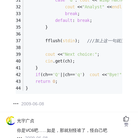
case
'd'
: 
cout
 <<
"Wimp Macho"
 <<
e
cout
 <<
"Analyst"
 <<
endl
 <<
"LO
break
; 
default
: 
break
; 
		} 
		fflush(
stdin
);   
///加上这一句就没问题
cout
 <<
"Next choice:"
; 
cin
.get(ch); 
	} 
if
(ch==
'Q'
||ch==
'q'
)  
cout
 <<
"Bye!"
 <<
end
return
0
; 
} 
2009-06-08
光宇广贞
赞
你是VC6吧……如是，那就别怪谁了，怪自己吧
2009-06-08