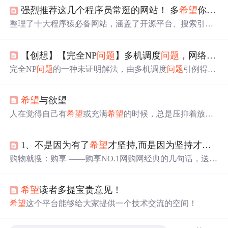
强烈推荐这几个程序员常逛的网站！ 多
希望
你能早点知道！
整理了十大程序猿必备网站，涵盖了开源平台、搜索引
擎、免费的精品课程，包括让你头疼的BUG、算法等。偷
偷告诉你，还有帮你拿到心仪的 offer！ 1、GitHub：https://
【创想】【完全NP
问题
】多机调度
问题
，网络流
基
github.com 这个我想大多数开发者都知道就不多说了，这
应该是学编程的第一个接触的网站，GitHub是超过4000万
完全NP
问题
的一种未证明解法，由多机调度
问题
引例得
开发人员的家园，他们共同致力于托管和审查代码，管理
到。
希望
得到关注。
项目以及共同构建软件。上面的资源多的超乎你的想象，
想要什么轮子，上去搜就好了。并且呢，这还是一个高质
希望
与欲望
量交友平台，你可以在这里交到很多志同道合的朋友喔。
人在觉得自己有
希望
或充满
希望
的时候，总是压抑着放纵
的欲望。人的
希望
在生活的河流中淹没之后，才体会到真
正的绝望。其实年轻的时候，很多人对自己的
希望
过大过
1、不是因为有了
希望
才坚持,而是因为坚持才有了
高，所以绝望也越来越深。 从
希望
与现实的不可调和性
来看，人生总是充满悲剧的。人在失去
希望
的时候，最容
购物就搜：购享 ——购享NO.1网购网经典的几句话，送给
易放纵压抑着的欲望。欲望像关在笼中的老虎，怎样驯
想成功的朋友。1、不是因为有了
希望
才坚持,而是因为坚
化，总是兽性难改。逃出笼子的老虎是可怕的，放纵欲望
持才有了
希望
!2、不是因为有了机会才争取,而是因为争取
的结果更可怕。因此也有很多人被自身欲望的猛兽伤
希望
读者多提宝贵意见！
了才有机会!3、不是因为会了才去做,而是因为做了才能会!
4、不是因为成长了才去承担,而是因为承担了才会成长! ...
希望
这个平台能够给大家提供一个技术交流的空间！