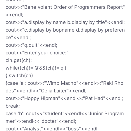
cout<<"Bene volent Order of Programmers Report"
<<endl;
cout<<"a.display by name b.diaplay by title"<<endl;
cout<<"c.display by bopname d.diaplay by preferen
ce"<<endl;
cout<<"q.quit"<<endl;
cout<<"Enter your choice:";
cin.get(ch);
while((ch)!='Q'&&(ch)!='q')
{ switch(ch)
{case 'a': cout<<"Wimp Macho"<<endl<<"Raki Rho
des"<<endl<<"Celia Laiter"<<endl;
cout<<"Hoppy Hipman"<<endl<<"Pat Had"<<endl;
break;
case 'b': cout<<"student"<<endl<<"Junior Program
mer"<<endl<<"docter"<<endl;
cout<<"Analyst"<<endl<<"boss"<<endl;