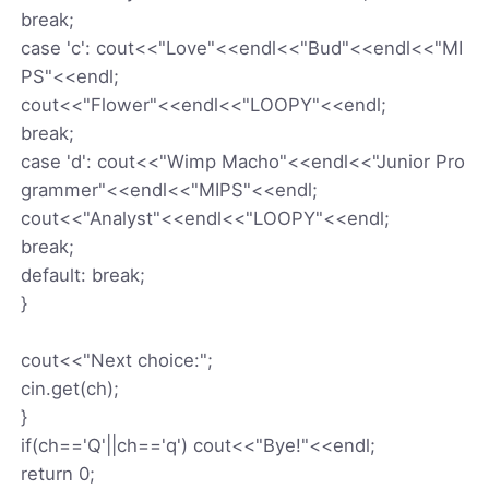
break;
case 'c': cout<<"Love"<<endl<<"Bud"<<endl<<"MI
PS"<<endl;
cout<<"Flower"<<endl<<"LOOPY"<<endl;
break;
case 'd': cout<<"Wimp Macho"<<endl<<"Junior Pro
grammer"<<endl<<"MIPS"<<endl;
cout<<"Analyst"<<endl<<"LOOPY"<<endl;
break;
default: break;
}
cout<<"Next choice:";
cin.get(ch);
}
if(ch=='Q'||ch=='q') cout<<"Bye!"<<endl;
return 0;