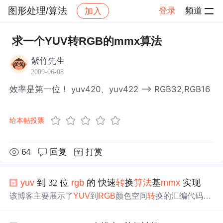
图形处理/算法
登录
频道
加入
帖子详情
社区
图形处理/算法
求一个YUV转RGB的mmx算法
紫竹先生
2009-06-08
效率是第一位！ yuv420、yuv422 --> RGB32,RGB16
给本帖投票
64
回复
打赏
yuv
到 32 位
rgb
的 快速
转
换
算法
基
mmx
实现
该博客主要展示了
YUV
到
RGB
颜色空间
转
换的汇编代码实
现。定义了初始化函数，给出了
转
换公式对应的常量，通
过汇编指令完成计算，并对结果进行裁剪和输出。代码中