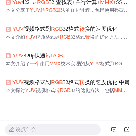
Yuv
422 to
RGB
32 查找表+并行计算+
MMX
+SSE 让你的程序飞起来
还涉及到矩阵的高度和宽度等参数，实现了颜色空间的
转
换。
本文分享了
YUV
转
RGB
算法
的优化过程，包括使用整型替
代浮点型、利用查找表、并行计算及
MMX
+SSE指令集等
方法，使程序运行速度提升十多倍。
YUV
视频格式到
RGB
32格式
转
换的速度优化
本文介绍
YUV
视频格式到
RGB
32格式
转
换的优化方法，包
括使用
MMX
/SSE指令加速及多核并行处理技术。通过具体
实例展示了如何在不同CPU架构下实现高效的颜色空间
转
YUV
420p快速
转
RGB
换。
本文介绍了
一个
使用
MMX
技术实现的从
YUV
格式到
RGB
2
4位颜色格式的
转
换
算法
。该
算法
适用于多媒体处理场景，
尤其针对需要高效进行颜色空间
转
换的应用。文章详细展
YUV
视频格式到
RGB
32格式
转
换的速度优化 中篇
示了如何利用汇编指令来优化性能。
本文探讨
YUV
视频格式
转
RGB
32的优化方法，包括
MMX
/S
SE指令的应用及多核并行处理，旨在大幅提升高清视频解
码速度。
说点什么…