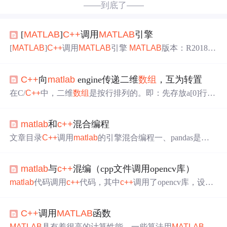
——到底了——
[
MATLAB
]
C++
调用
MATLAB
引擎
[
MATLAB
]
C++
调用
MATLAB
引擎
MATLAB
版本：R2018b
操作系统：Window 10 1 需求分析 在
C++
开发过程中，可
能需要
C++
和
MATLAB
混合编程，比如：别人只会
MATLA
C++
向
matlab
engine传递二维
数组
，互为转置
B
，需要和我们的
C++
一起运行；或者有部分
MATLAB
/Sim
ulink开发的模块或者函数，需要快速整合到
C++
中。那么
在C/
C++
中，二维
数组
是按行排列的。即：先存放a[0]行，
通常我们会考虑以
MATLAB
为主程序调用
C++
代码或者以
再存放a[1]行，接着是存放a[2]行，等等。假设这些行中，
C++
为主程序调用
MATLAB
代码的方式。 2
C++
/
MATLAB
每行有N个元素，那么也是依次存放。而在
Matlab
中，以
混合编程方式 MATALB官方提供了多种
MATLAB
与其他语
matlab
和
c++
混合编程
矩阵方式存储数据，它是按列优先排列的。即：先存放a[0]
言
列，再存放a[1]列，接着是存放a[2]列，等等。所以，在这
文章目录
C++
调用
matlab
的引擎混合编程一、pandas是什
里我们将
C++
中的多维
数组
传递到
matlab
的时候，一定要
么？二、使用步骤1.引入库2.读入数据总结
C++
调用
matla
记得这一顺序
问题
。其实很简单，只要考虑一次转置就可
b
的引擎混合编程 【1】v
c++
目录——库目录和包含目录配
以了。比如在
C++
中定义了一个M*N的二维
数组
A，现在
matlab
与
c++
混编（cpp文件调用opencv库）
置 【2】链接器->附加依赖项——填写这些lib libeng.lib libm
想把它传递到
matlab
中进行运算，那么只需要在matla
x.lib libmex.lib mclmcrrt.lib 【3】常规处配置 测试代码 // C
M
matlab
代码调用
c++
代码，其中
c++
调用了opencv库，设置
atlab
.cpp : 定义控制台应用程序的入口点。 // //#include "std
断点进行调试
afx.h" #include <s
C++
调用
MATLAB
函数
MATLAB
具有着很高的计算性能，一些算法用
MATLAB
很