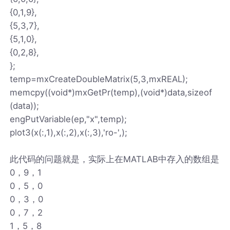
{0,1,9},
{5,3,7},
{5,1,0},
{0,2,8},
};
temp=mxCreateDoubleMatrix(5,3,mxREAL);
memcpy((void*)mxGetPr(temp),(void*)data,sizeof
(data));
engPutVariable(ep,"x",temp);
plot3(x(:,1),x(:,2),x(:,3),'ro-',);
此代码的问题就是，实际上在MATLAB中存入的数组是
0，9，1
0，5，0
0，3，0
0，7，2
1，5，8