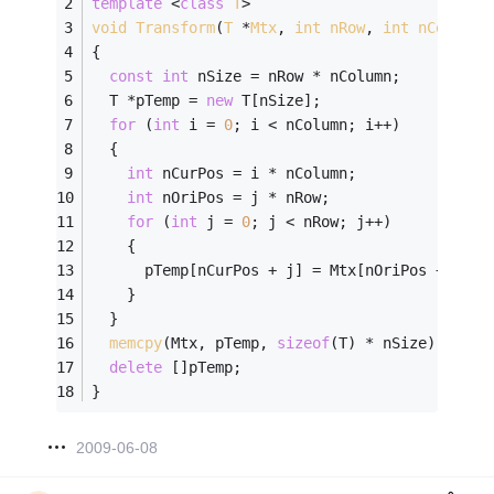
template
 <
class
T
>
void
Transform
(
T
 *
Mtx
, 
int
nRow
, 
int
nColumn
)
{
const
int
 nSize = nRow * nColumn;
  T *pTemp = 
new
 T[nSize];
for
 (
int
 i = 
0
; i < nColumn; i++)
  {
int
 nCurPos = i * nColumn;
int
 nOriPos = j * nRow;
for
 (
int
 j = 
0
; j < nRow; j++)
    {
      pTemp[nCurPos + j] = Mtx[nOriPos + i];
    }
  }
memcpy
(Mtx, pTemp, 
sizeof
(T) * nSize);
delete
 []pTemp;
}
2009-06-08