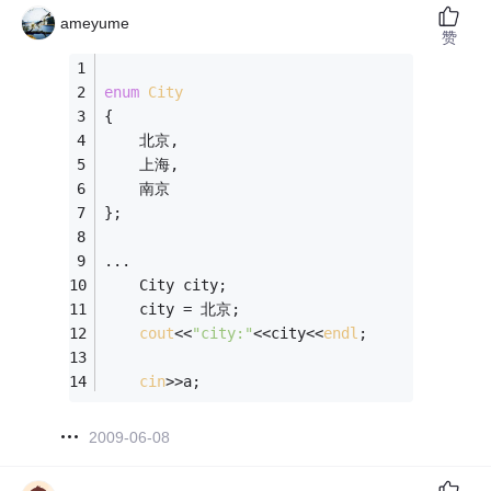
ameyume
赞
enum
City
{
	北京,
	上海,
	南京
};
...
	City city;
	city = 北京;
cout
<<
"city:"
<<city<<
endl
;
cin
>>a;
2009-06-08