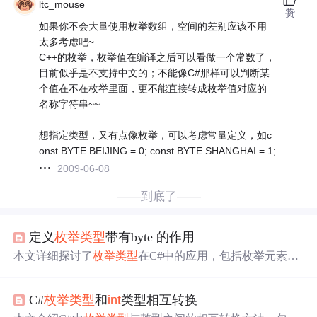
ltc_mouse
赞
如果你不会大量使用枚举数组，空间的差别应该不用
太多考虑吧~
C++的枚举，枚举值在编译之后可以看做一个常数了，
目前似乎是不支持中文的；不能像C#那样可以判断某
个值在不在枚举里面，更不能直接转成枚举值对应的
名称字符串~~
想指定类型，又有点像枚举，可以考虑常量定义，如c
onst BYTE BEIJING = 0; const BYTE SHANGHAI = 1;
2009-06-08
——到底了——
定义
枚举类型
带有byte 的作用
本文详细探讨了
枚举类型
在C#中的应用，包括枚举元素的
存储方式、
枚举类型
的
继承
关系、枚举与描述特性及其实
用方法。通过对比byte与
int
作为枚举基础类型的影响，以
C#
枚举类型
和
int
类型相互转换
及枚举值和成员名称的获取方式，加深了读者对枚举的理
解。