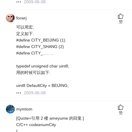
2009-06-08
forwrj
赞
可以用宏,
定义如下:
#define CITY_BEIJING (1)
#define CITY_SHANG (2)
#define CITY_..... ...
typedef unsigned char uint8;
用的时候可以如下:
uint8 DefaultCity = BEIJING;
2009-06-08
mymtom
赞
[Quote=引用 2 楼 ameyume 的回复:]
C/C++ codeenumCity
{