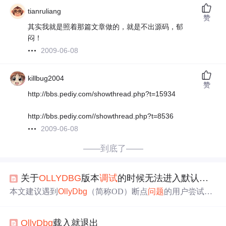
tianruliang
赞
其实我就是照着那篇文章做的，就是不出源码，郁
闷！
2009-06-08
killbug2004
赞
http://bbs.pediy.com/showthread.php?t=15934
http://bbs.pediy.com//showthread.php?t=8536
2009-06-08
——到底了——
关于
OLLYDBG
版本
调试
的时候无法进入默认入口点的
本文建议遇到
OllyDbg
（简称OD）断点
问题
的用户尝试使
用原版软件来定位
问题
所在，并提供了清除插件及更换为
X64DBG作为替代方案的建议。
OllyDbg
载入就退出