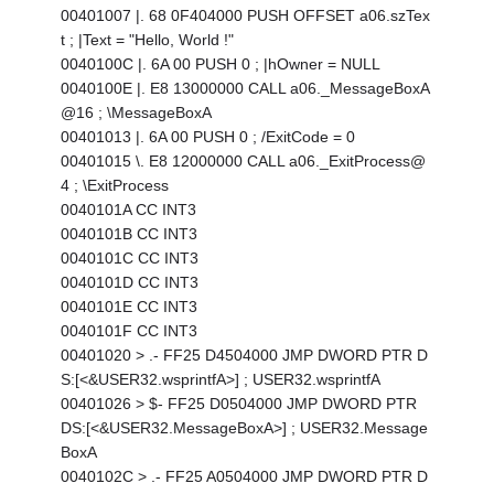
00401007 |. 68 0F404000 PUSH OFFSET a06.szTex
t ; |Text = "Hello, World !"
0040100C |. 6A 00 PUSH 0 ; |hOwner = NULL
0040100E |. E8 13000000 CALL a06._MessageBoxA
@16 ; \MessageBoxA
00401013 |. 6A 00 PUSH 0 ; /ExitCode = 0
00401015 \. E8 12000000 CALL a06._ExitProcess@
4 ; \ExitProcess
0040101A CC INT3
0040101B CC INT3
0040101C CC INT3
0040101D CC INT3
0040101E CC INT3
0040101F CC INT3
00401020 > .- FF25 D4504000 JMP DWORD PTR D
S:[<&USER32.wsprintfA>] ; USER32.wsprintfA
00401026 > $- FF25 D0504000 JMP DWORD PTR
DS:[<&USER32.MessageBoxA>] ; USER32.Message
BoxA
0040102C > .- FF25 A0504000 JMP DWORD PTR D