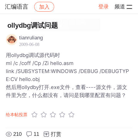
汇编语言
登录
频道
加入
帖子详情
社区
汇编语言
ollydbg调试问题
tianruliang
2009-06-08
用ollydbg调试源代码时
ml /c /coff /Cp /Zi hello.asm
link /SUBSYSTEM:WINDOWS /DEBUG /DEBUGTYP
E:CV hello.obj
然后用ollydby打开.exe文件，查看----源文件，源文
件里为空，什么都没有，请问是我哪里配置有问题？
给本帖投票
210
11
打赏