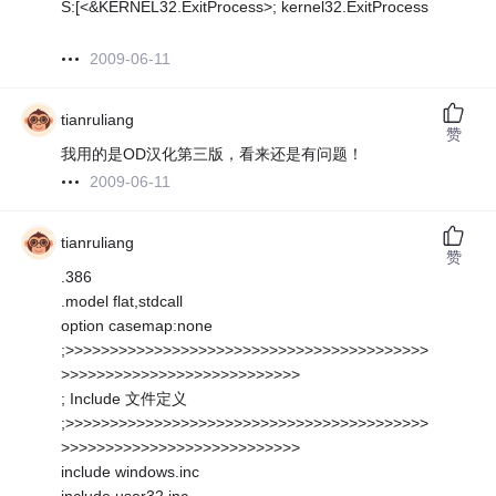
S:[<&KERNEL32.ExitProcess>; kernel32.ExitProcess
2009-06-11
tianruliang
赞
我用的是OD汉化第三版，看来还是有问题！
2009-06-11
tianruliang
赞
.386
.model flat,stdcall
option casemap:none
;>>>>>>>>>>>>>>>>>>>>>>>>>>>>>>>>>>>>>>>>>
>>>>>>>>>>>>>>>>>>>>>>>>>>>
; Include 文件定义
;>>>>>>>>>>>>>>>>>>>>>>>>>>>>>>>>>>>>>>>>>
>>>>>>>>>>>>>>>>>>>>>>>>>>>
include windows.inc