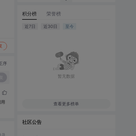
积分榜
荣誉榜
近7日
近30日
至今
复
正序
暂无数据
复
调用
查看更多榜单
社区公告
涉及