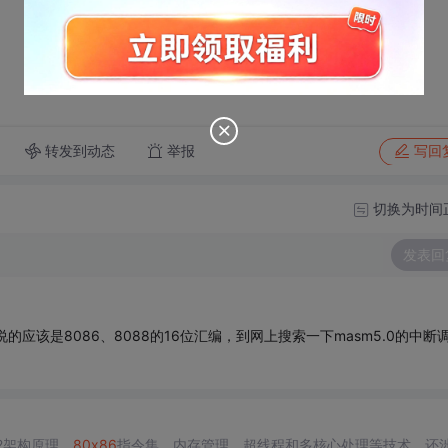
转发到动态
举报
写回
切换为时间
发表回
应该是8086、8088的16位汇编，到网上搜索一下masm5.0的中断
2架构原理、
80
x86
指令集、内存管理、超线程和多核心处理等技术。还