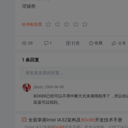
望赐教
给本帖投票
36
1
打赏
分享
收藏
1 条
回复
请发表友善的回复…
jhkdiy
2009-06-08
80X86已经可以不用中断方式来调用程序了，所以你说的
应该可以找到。
全面掌握Intel IA32架构及
80
x86
开发技术手册
《Intel IA32架构
80
x86
开发手册》是专业指南，介绍了IA3