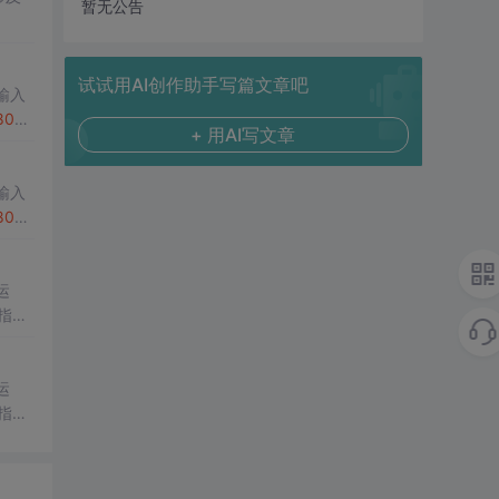
暂无公告
试试用AI创作助手写篇文章吧
输入
80
x8
+ 用AI写文章
输入
80
x8
运
指
运
指