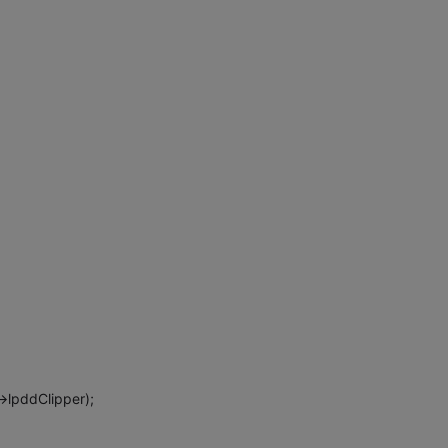
>lpddClipper);