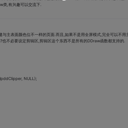
aw类,有兴趣可以交流下.
建与主表面颜色位不一样的页面.而且,如果不是用全屏模式,完全可以不用
?也不必要设定剪辑区,剪辑区这个东西不是所有的DDraw函数都支持的.
lpddClipper, NULL);