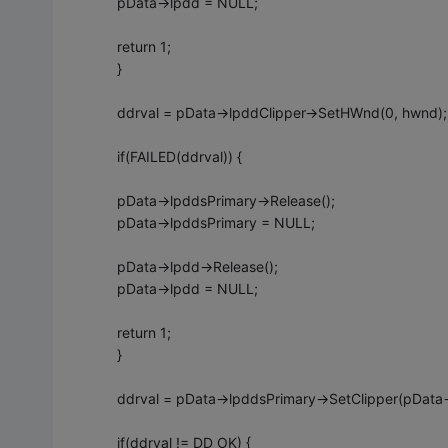
pData->lpdd = NULL;
return 1;
}
ddrval = pData->lpddClipper->SetHWnd(0, hwnd);
if(FAILED(ddrval)) {
pData->lpddsPrimary->Release();
pData->lpddsPrimary = NULL;
pData->lpdd->Release();
pData->lpdd = NULL;
return 1;
}
ddrval = pData->lpddsPrimary->SetClipper(pData-
if(ddrval != DD_OK) {