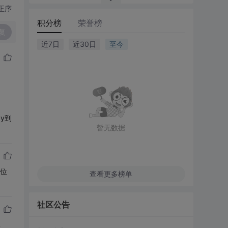
正序
积分榜
荣誉榜
复
近7日
近30日
至今
y到
暂无数据
4位
查看更多榜单
社区公告
比