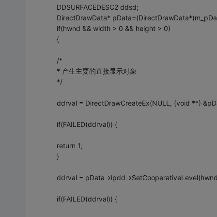
DDSURFACEDESC2 ddsd;
DirectDrawData* pData=(DirectDrawData*)m_pDa
if(hwnd && width > 0 && height > 0)
{
/*
* 产生主要的直接显示对象
*/
ddrval = DirectDrawCreateEx(NULL, (void **) &pDa
if(FAILED(ddrval)) {
return 1;
}
ddrval = pData->lpdd->SetCooperativeLevel(hw
if(FAILED(ddrval)) {