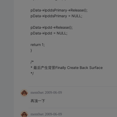
pData->lpddsPrimary->Release();
pData->lpddsPrimary = NULL;
pData->lpdd->Release();
pData->lpdd = NULL;
return 1;
}
/*
* 最后产生背景Finally Create Back Surface
*/
mem0set
2009-06-09
再顶一下
mem0set
2009-06-09