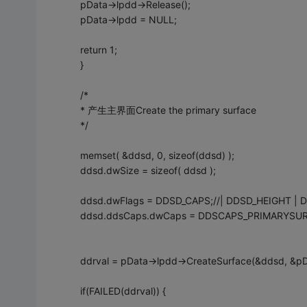
pData->lpdd->Release();
pData->lpdd = NULL;
return 1;
}
/*
* 产生主界面Create the primary surface
*/
memset( &ddsd, 0, sizeof(ddsd) );
ddsd.dwSize = sizeof( ddsd );
ddsd.dwFlags = DDSD_CAPS;//| DDSD_HEIGHT |
ddsd.ddsCaps.dwCaps = DDSCAPS_PRIMARYSU
ddrval = pData->lpdd->CreateSurface(&ddsd, &pD
if(FAILED(ddrval)) {