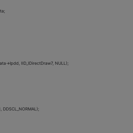
ta;
ta->lpdd, IID_IDirectDraw7, NULL);
nd, DDSCL_NORMAL);