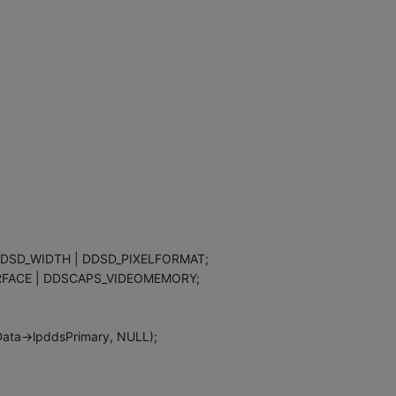
 DDSD_WIDTH | DDSD_PIXELFORMAT;
RFACE | DDSCAPS_VIDEOMEMORY;
ata->lpddsPrimary, NULL);