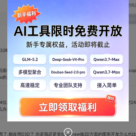
切换为时间
发表回
吧，ddraw blt是不是可以自动完成转换
我将它改成32位表面，能创建成功，但是后面将RGB24 位的数据cop
pu的。还不如直接用GDI显示、
位离屏表面，blt到主表面的话显示不支持此项操作，可是我又不想把2
么办法可以解决？
了,都改用D3D了.但是我还是觉得,DDraw做2D方面的图形开发怎么也