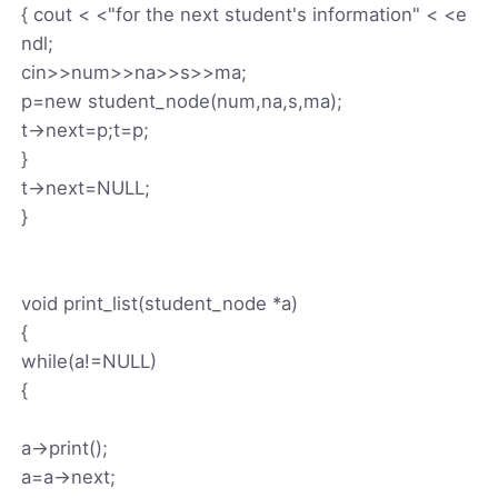
{ cout < <"for the next student's information" < <e
ndl;
cin>>num>>na>>s>>ma;
p=new student_node(num,na,s,ma);
t->next=p;t=p;
}
t->next=NULL;
}
void print_list(student_node *a)
{
while(a!=NULL)
{
a->print();
a=a->next;