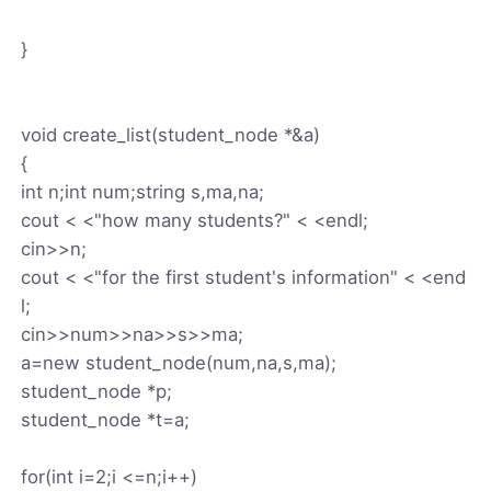
}
void create_list(student_node *&a)
{
int n;int num;string s,ma,na;
cout < <"how many students?" < <endl;
cin>>n;
cout < <"for the first student's information" < <end
l;
cin>>num>>na>>s>>ma;
a=new student_node(num,na,s,ma);
student_node *p;
student_node *t=a;
for(int i=2;i <=n;i++)