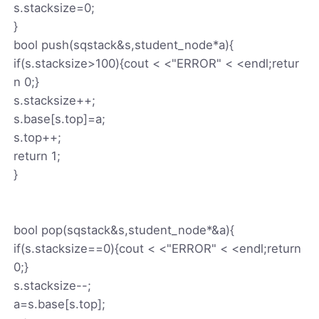
s.stacksize=0;
}
bool push(sqstack&s,student_node*a){
if(s.stacksize>100){cout < <"ERROR" < <endl;retur
n 0;}
s.stacksize++;
s.base[s.top]=a;
s.top++;
return 1;
}
bool pop(sqstack&s,student_node*&a){
if(s.stacksize==0){cout < <"ERROR" < <endl;return
0;}
s.stacksize--;
a=s.base[s.top];