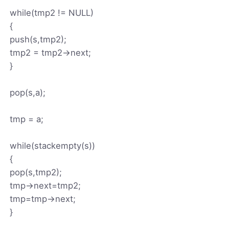
while(tmp2 != NULL)
{
push(s,tmp2);
tmp2 = tmp2->next;
}
pop(s,a);
tmp = a;
while(stackempty(s))
{
pop(s,tmp2);
tmp->next=tmp2;
tmp=tmp->next;
}