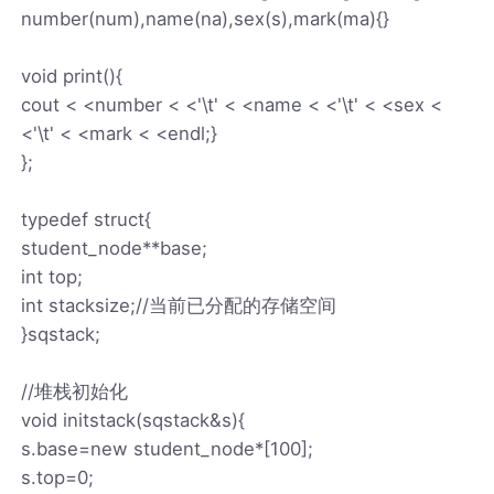
number(num),name(na),sex(s),mark(ma){}
void print(){
cout < <number < <'\t' < <name < <'\t' < <sex <
<'\t' < <mark < <endl;}
};
typedef struct{
student_node**base;
int top;
int stacksize;//当前已分配的存储空间
}sqstack;
//堆栈初始化
void initstack(sqstack&s){
s.base=new student_node*[100];
s.top=0;