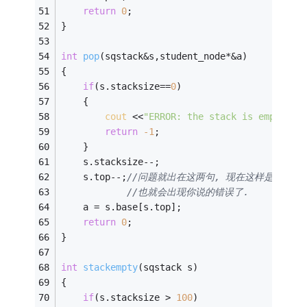
return
0
;
}
int
pop
(sqstack&s,student_node*&a)
{
if
(s.stacksize==
0
)
    {
cout
 <<
"ERROR: the stack is empty!"
 
return
-1
;
    }
    s.stacksize--;
    s.top--;
//问题就出在这两句, 现在这样是正确的, 要先减
//也就会出现你说的错误了.
    a = s.base[s.top];
return
0
;
}
int
stackempty
(sqstack s)
{
if
(s.stacksize > 
100
)