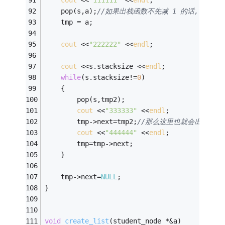
cout
 <<
"111111"
 <<
endl
;
    pop(s,a);
//如果出栈函数不先减 1 的话, 第一次p
    tmp = a;
cout
 <<
"222222"
 <<
endl
;
cout
 <<s.stacksize <<
endl
;
while
(s.stacksize!=
0
)
    {
        pop(s,tmp2);
cout
 <<
"333333"
 <<
endl
;
        tmp->next=tmp2;
//那么这里也就会出错了
cout
 <<
"444444"
 <<
endl
;
        tmp=tmp->next;
    }
    tmp->next=
NULL
;
}
void
create_list
(student_node *&a)