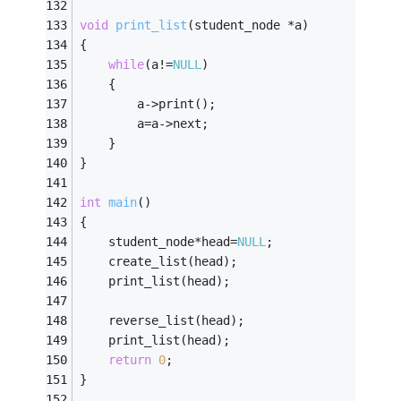
void
print_list
(student_node *a)
{
while
(a!=
NULL
)
    {
        a->print();
        a=a->next;
    }
}
int
main
()
{
    student_node*head=
NULL
;
    create_list(head);
    print_list(head);
    reverse_list(head);
    print_list(head);
return
0
;
}