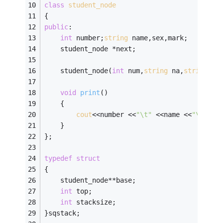
class
student_node
{
public
:
int
 number;
string
 name,sex,mark;
    student_node *next;
    student_node(
int
 num,
string
 na,
string
 s,
void
print
()
    {
cout
<<number <<
"\t"
 <<name <<
"\t"
 <<
    }
};
typedef
struct
{
    student_node**base;
int
 top;
int
 stacksize;
}sqstack;