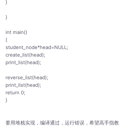
}
}
int main()
{
student_node*head=NULL;
create_list(head);
print_list(head);
reverse_list(head);
print_list(head);
return 0;
}
要用堆栈实现，编译通过，运行错误，希望高手指教