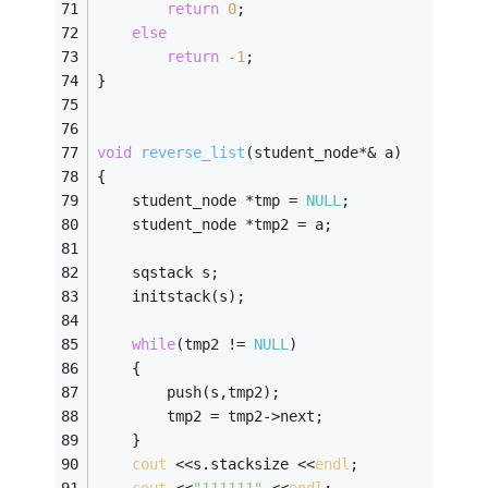
return
0
;
else
return
-1
;
}
void
reverse_list
(student_node*& a)
{
    student_node *tmp = 
NULL
;
    student_node *tmp2 = a;
    sqstack s;
    initstack(s);
while
(tmp2 != 
NULL
)
    {
        push(s,tmp2);
        tmp2 = tmp2->next;
    }
cout
 <<s.stacksize <<
endl
;