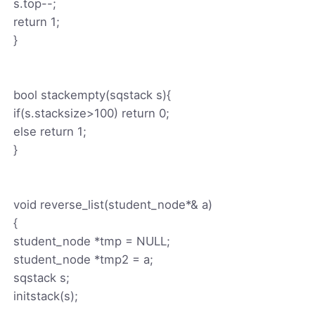
s.top--;
return 1;
}
bool stackempty(sqstack s){
if(s.stacksize>100) return 0;
else return 1;
}
void reverse_list(student_node*& a)
{
student_node *tmp = NULL;
student_node *tmp2 = a;
sqstack s;
initstack(s);