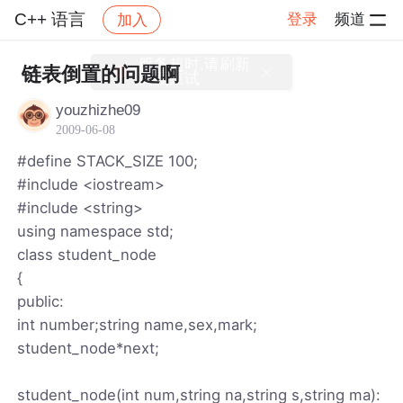
C++ 语言
登录
频道
加入
帖子详情
社区
C++ 语言
链表倒置的问题啊
youzhizhe09
2009-06-08
#define STACK_SIZE 100;
#include <iostream>
#include <string>
using namespace std;
class student_node
{
public:
int number;string name,sex,mark;
student_node*next;
student_node(int num,string na,string s,string ma):