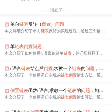
——到底了——
单向
链表
反转（
倒置
）
问题
本文详细介绍了单向
链表
反转的实现过程，通过三个辅助
指针完成
链表
的
倒置
，最后更新头节点的指向。附带了完
整的C语言实现代码。
单
链表
倒置
问题
本文介绍了如何使用C语言创建单
链表
，并详细解释了三
种不同的
链表
倒置
方法：递归方法、非递归方法及利用栈
实现的方法。通过具体的代码实例帮助读者深入理解单
链
c语言
链表
结点后
倒置
,求教一个
链表
的
问题
，如何用递归函数将
表
的操作。
本文介绍了一个使用递归实现的
链表
倒置
输出方法。通过
定义
链表
结构体，并实现创建、打印及
倒置
功能，详细展
示了如何用递归算法完成
链表
的
倒置
输出。
倒置
链表
函数c语言,求教一个
链表
的
问题
，如何用递归函数将
本文介绍了一个使用递归实现的
链表
倒置
输出算法。通过
定义
链表
结构体，并实现创建、打印及
倒置
功能，详细展
示了如何用递归方式完成
链表
节点的
倒置
过程。