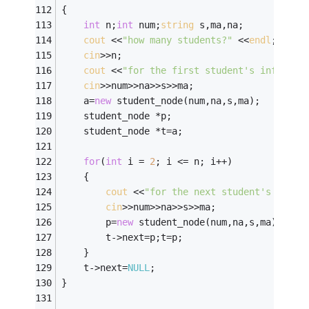
{
int
 n;
int
 num;
string
 s,ma,na;
cout
 <<
"how many students?"
 <<
endl
;
cin
>>n;
cout
 <<
"for the first student's informat
cin
>>num>>na>>s>>ma;
    a=
new
 student_node(num,na,s,ma);
    student_node *p;
    student_node *t=a;
for
(
int
 i = 
2
; i <= n; i++)
    {
cout
 <<
"for the next student's infor
cin
>>num>>na>>s>>ma;
        p=
new
 student_node(num,na,s,ma);
        t->next=p;t=p;
    }
    t->next=
NULL
;
}