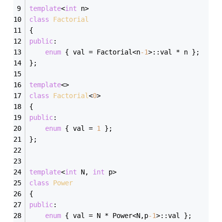
template
<
int
 n> 
class
Factorial
{
public
:
enum
 {
 val = Factorial<n
-1
>::val * n };
};
template
<>
class
Factorial
<
0
>
{
public
:
enum
 {
 val = 
1
 };
};
template
<
int
 N, 
int
 p>
class
Power
{
public
:
enum
 {
 val = N * Power<N,p
-1
>::val };