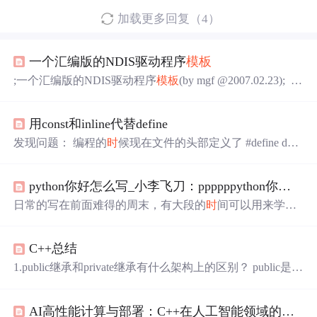
加载更多回复（4）
一个汇编版的NDIS驱动程序
模板
;一个汇编版的NDIS驱动程序
模板
(by mgf @2007.02.23);
写驱动程序已经很久了，但我一直用汇编来写驱动程序，
原因是我不喜欢DDK，因为DDK和汇编一样，不是象V
用const和inline代替define
C，C#那样的“可视化”的开发工具，;DDK和汇编一样看不
见结构或对象的成员，也看不到各种函数的原型，这些东
发现问题： 编程的
时
候现在文件的头部定义了 #define defa
西和各种
常量
定义还必须去查看相关的包含文件，不仅如
ultsize 1000 后来在main函数里面写 for(int i=0;i 后来查阅了
此，DDK还会;“自作聪明”地把很多垃圾代码加到我的驱动
相关资料把定义改为 const int defaultsize 1000 错误就消失
里
python你好怎么写_小李飞刀：ppppppython你好哇
了！ 解决问题： define的使用一般有几种情况： １. 用来
定义
常量
，如 #define pi 3.1415926
日常的写在前面难得的周末，有大段的
时
间可以用来学
习，体验就和工作日的晚上完全不一样了。好好的沉下心
学习下~即刻很喜欢了！好好学习的分割线打打打鸡血!!!!!!
C++总结
面向对象高级编程前天的定制类的__call__通过小佳扬的一
语惊醒梦中人，就是把对象函数化了。感觉有点囫囵吞
1.public继承和private继承有什么架构上的区别？ public是is-
枣，看完教程后要还好好地归纳下。枚举类定义
常量
时
候
a的关系，继承接口与实现；private是has-a的关系，只继承
使用，例如定义月份。JAN = 1FEB = 2MAR = 3...NOV = 1
实现 2.const const修饰指针的情况，见下式：intb=500;consti
1...
AI高性能计算与部署：C++在人工智能领域的核心作用与实战指南
nt*a=&amp;[1]intconst*a=&amp;[2]int*consta=&amp;[3]consti