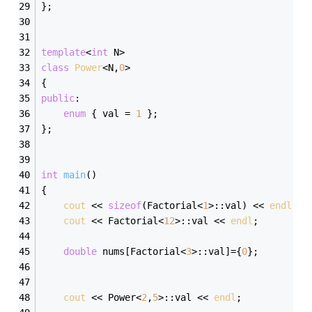
};
template
<
int
 N>
class
Power
<
N,
0
>
{
public
:
enum
 {
 val = 
1
 };
};
int
main
()
{
cout
 << 
sizeof
(Factorial<
1
>::val) << 
endl
;
cout
 << Factorial<
12
>::val << 
endl
;
double
 nums[Factorial<
3
>::val]={
0
};
cout
 << Power<
2
,
5
>::val << 
endl
;