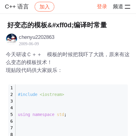
C++ 语言
登录
频道
加入
帖子详情
社区
C++ 语言
好变态的模板&#xff0d;编译时常量
chenyu2202863
2009-06-09
今天研读Ｃ＋＋ 模板的时候把我吓了大跳，原来有这
么变态的模板技术！
现贴段代码供大家娱乐：
#
include
<iostream>
using
namespace
std
;