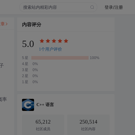
登录/注册
文章
内容评分
5.0
1个用户评价
5星
100%
4星
0%
子
3星
0%
间
2星
0%
1星
0%
概率
C++ 语言
65,212
250,514
社区成员
社区内容