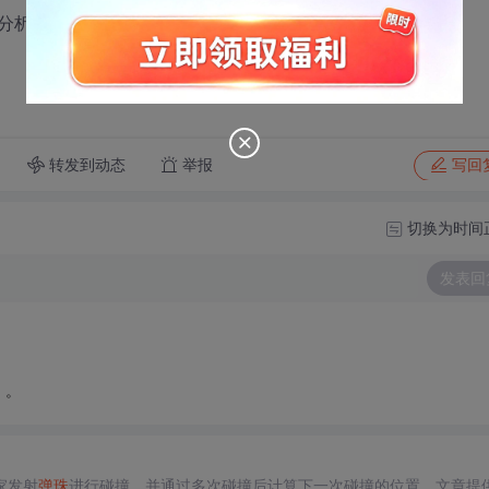
分析下思路，有答案最好了，谢谢。
转发到动态
举报
写回
切换为时间
发表回
。。
家发射
弹珠
进行碰撞，并通过多次碰撞后计算下一次碰撞的位置。文章提