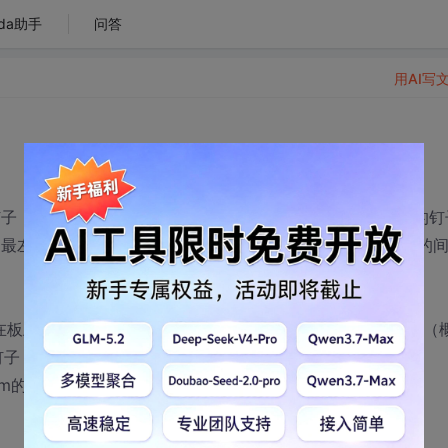
da助手
问答
用AI写
钉子，还有(n+1)个格子（当n=5时如图1）。每颗钉子和周围的钉
了最左端和最右端的格子外每个格子都正对着最下面一排钉子的
在板上自由滚落，小球每碰到一个钉子都可能落向左边或右边（
钉子
m的格子中的概率pm。假定最下面一排钉子不会被拔掉