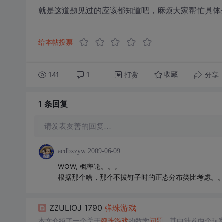
就是这道题见过的应该都知道吧，麻烦大家帮忙具体
给本帖投票
141
1
打赏
分享
收藏
1 条
回复
请发表友善的回复…
acdbxzyw
2009-06-09
WOW, 概率论。。。
根据那个啥，那个不拔钉子时的正态分布类比考虑。
ZZULIOJ 1790
弹珠
游戏
本文介绍了一个关于
弹珠
游戏
的数学
问题
，其中涉及两个玩