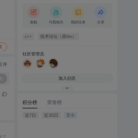
发帖
与我相关
我的任务
分享
c++
技术论坛（原bbs）
复
社区管理员
正序
加入社区
复
积分榜
荣誉榜
近7日
近30日
至今
供了