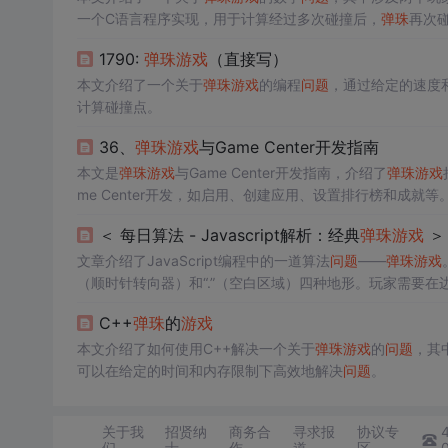
一个C语言程序实现，用于计算经过多次碰撞后，
弹珠
再次
1790:
弹珠
游戏
（直接写）
本文介绍了一个关于
弹珠
游戏
的编程
问题
，通过给定的速度
计算碰撞点。
36、
弹珠
游戏
与Game Center开发指南
本文是
弹珠
游戏
与Game Center开发指南，介绍了
弹珠
游戏
me Center开发，如启用、创建应用、设置排行榜和成
＜ 每日算法 - Javascript解析：经典
弹珠
游戏
＞
文章介绍了JavaScript编程中的一道算法
问题
——
弹珠
游戏
（顺时针转向器）和“.”（空白区域）四种地形。玩家需要在
解题思路以及部分代码实现，展示如何找到所有能使
弹珠
最
C++
弹珠
的
游戏
本文介绍了如何使用C++解决一个关于
弹珠
游戏
的
问题
，其
可以在给定的时间和内存限制下高效地解决
问题
。
关于我
招贤纳
商务合
寻求报
协议专
们
士
作
道
区