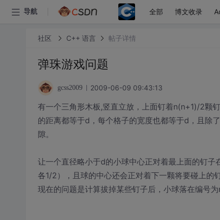
全部
博文收录
A
导航
社区
C++ 语言
帖子详情
弹珠游戏问题
2009-06-09 09:43:13
gcss2009
有一个三角形木板,竖直立放，上面钉着n(n+1)/2颗
的距离都等于d，每个格子的宽度也都等于d，且除
隙。
让一个直径略小于d的小球中心正对着最上面的钉子
各1/2），且球的中心还会正对着下一颗将要碰上的
现在的问题是计算拔掉某些钉子后，小球落在编号为