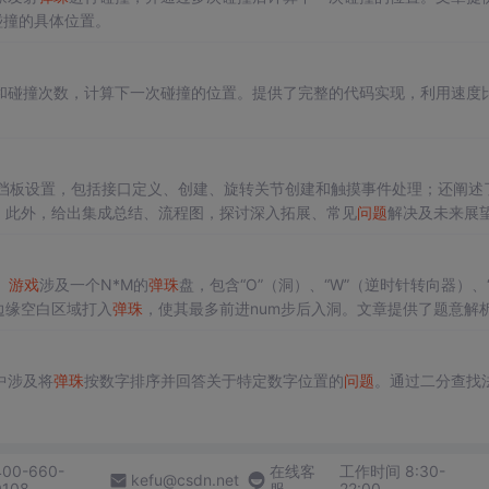
碰撞的具体位置。
和碰撞次数，计算下一次碰撞的位置。提供了完整的代码实现，利用速度
挡板设置，包括接口定义、创建、旋转关节创建和触摸事件处理；还阐述了
就等。此外，给出集成总结、流程图，探讨深入拓展、常见
问题
解决及未来展
。
游戏
涉及一个N*M的
弹珠
盘，包含“O”（洞）、“W”（逆时针转向器）、“
边缘空白区域打入
弹珠
，使其最多前进num步后入洞。文章提供了题意解
终入洞的打入位置。
中涉及将
弹珠
按数字排序并回答关于特定数字位置的
问题
。通过二分查找
400-660-
在线客
工作时间 8:30-
kefu@csdn.net
0108
服
22:00