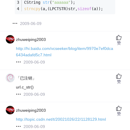
CString 
str
(
"aaaaaa"
)
;
strncpy
(a,(LPCTSTR)str,
sizeof
(a));
2009-06-09
zhuweiping2003
赞
http://hi.baidu.com/vcseeker/blog/item/9970e7ef0dca
6434adafd5c7.html
2009-06-09
「已注销」
赞
url.c_str()
2009-06-09
zhuweiping2003
赞
http://topic.csdn.net/t/20021026/22/1128129.html
2009-06-09