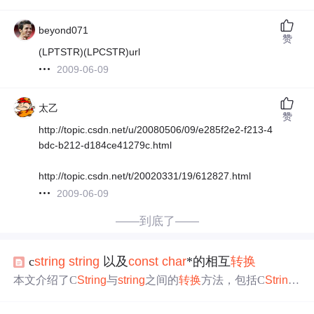
beyond071
赞
(LPTSTR)(LPCSTR)url
2009-06-09
太乙
赞
http://topic.csdn.net/u/20080506/09/e285f2e2-f213-4
bdc-b212-d184ce41279c.html
http://topic.csdn.net/t/20020331/19/612827.html
2009-06-09
——到底了——
c
string
string
以及
const
char
*的相互
转换
本文介绍了C
String
与
string
之间的
转换
方法，包括C
String
转
string
、
string
转C
String
、C
String
转
const
char
*及
const
char
*转C
String
的具体实现。