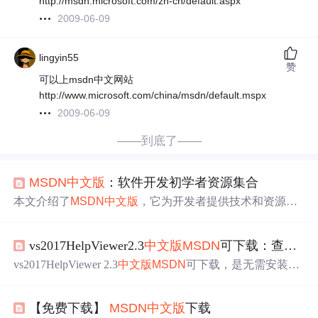
http://msdn.microsoft.com/zh-cn/default.aspx
2009-06-09
lingyin55
赞
可以上msdn中文网站
http://www.microsoft.com/china/msdn/default.mspx
2009-06-09
——到底了——
MSDN
中文版
：软件开发初学者资源集合
本文介绍了
MSDN
中文版
，它为开发者提供技术和资源支
持。还深度探索了PUDN论坛，其有代码共享等功能。详
细讲解MFC函数库手册，包括架构、使用方法等。回顾面
vs2017HelpViewer2.3
中文版
MSDN
可下载：查看
MS
向对象编程，分析MFC应用框架。深入理解消息处理机
制，分享项目实战经验及开发社区资源利用策略。
vs2017HelpViewer 2.3
中文版
MSDN
可下载，是无需安装Vis
ual Studio 2017就能查看
MSDN
文档的实用工具。它通过修
改注册表和传递参数实现功能，适用于个人开发者、教学
【免费下载】
MSDN
中文版
下载
环境和企业内部。具有无需安装VS、中文支持、参数传递