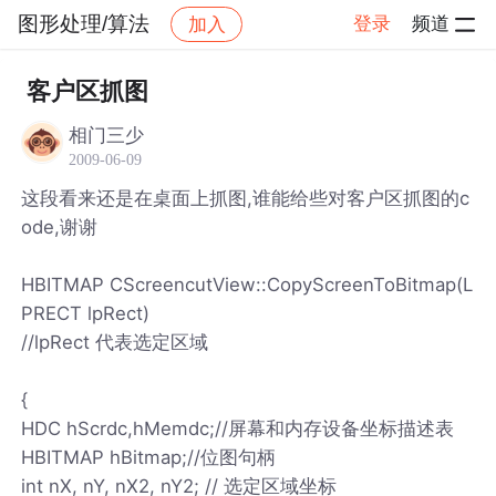
图形处理/算法
登录
频道
加入
帖子详情
社区
图形处理/算法
客户区抓图
相门三少
2009-06-09
这段看来还是在桌面上抓图,谁能给些对客户区抓图的c
ode,谢谢
HBITMAP CScreencutView::CopyScreenToBitmap(L
PRECT lpRect)
//lpRect 代表选定区域
{
HDC hScrdc,hMemdc;//屏幕和内存设备坐标描述表
HBITMAP hBitmap;//位图句柄
int nX, nY, nX2, nY2; // 选定区域坐标