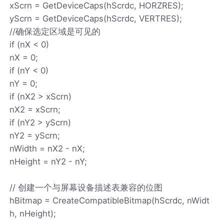
xScrn = GetDeviceCaps(hScrdc, HORZRES);
yScrn = GetDeviceCaps(hScrdc, VERTRES);
//确保选定区域是可见的
if (nX < 0)
nX = 0;
if (nY < 0)
nY = 0;
if (nX2 > xScrn)
nX2 = xScrn;
if (nY2 > yScrn)
nY2 = yScrn;
nWidth = nX2 - nX;
nHeight = nY2 - nY;
// 创建一个与屏幕设备描述表兼容的位图
hBitmap = CreateCompatibleBitmap(hScrdc, nWidt
h, nHeight);