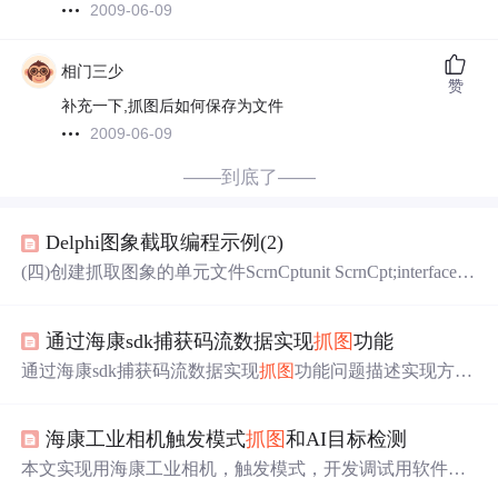
2009-06-09
相门三少
赞
补充一下,抓图后如何保存为文件
2009-06-09
——到底了——
Delphi图象截取编程示例(2)
(四)创建抓取图象的单元文件ScrnCptunit ScrnCpt;interfaceus
es windows,forms,controls,classes,Graphics;function CaptureScr
eenRect(ARect:TRect):TBitmap;function CaptureScreen:TBitm
通过海康sdk捕获码流数据实现
抓图
功能
ap;function CaptureClientImage
通过海康sdk捕获码流数据实现
抓图
功能问题描述实现方式
将回调函数中的码流数据写入到管道流中读取管道流获取
AVFrame帧，转为图片保存到本地 个人博客：banmajio’s bl
海康工业相机触发模式
抓图
和AI目标检测
og 海康sdk二次开发系列文章 海康sdk捕获码流数据通过Jav
aCV推成rtmp流的实现思路(PS流转封装RTMP) 海康sdk进
本文实现用海康工业相机，触发模式，开发调试用软件触
行历史回放时，码流数据回调过快问题的解决方法 海康sd
发，实际用硬件触发
抓图
，调用目标检测接口