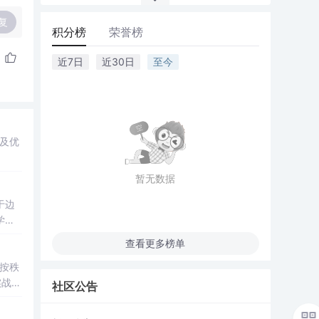
复
积分榜
荣誉榜
近7日
近30日
至今
及优
暂无数据
于边
学增
查看更多榜单
按秩
实战细
社区公告