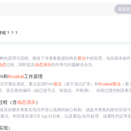
发表回
程序呢？？？
树的原理与流程。阐述了并查集数据结构在
算法
中的应用，包括基本操作
动态
过程，同时提及
动态
演示
的作用与问题解决办法。
im和
Kruskal
工作原理
式可视化系统，重点实现Prim
算法
（基于顶点扩张）和
Kruskal
算法
（基
染、状态着色编码（如已选节点、候选边、环检测）、动画过渡控制及教
调通过视觉化强化对图
算法
核心逻辑的理解。
过程（含
动态
演示
）
述其依赖并查集实现无环贪心选择的核心机制。涵盖并查集的路径压缩与
实现要点、时间复杂度O(E log E)分析，以及重边/自环处理、连通性判定等
关键技术变体。
I实现）