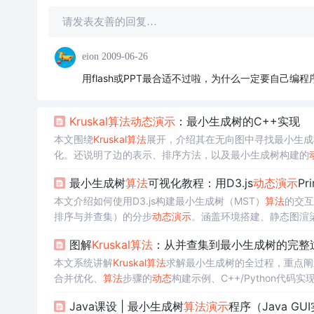
请发表友善的回复…
eion
2009-06-26
用flash或PPT最合适不过啦，为什么一定要自己编
Kruskal
算法
动态
演示
：最小生成树的C++实现
本文围绕
Kruskal
算法
展开，介绍其在无向图中寻找最小生成
化。还说明了边的表示、排序方法，以及最小生成树构建的
最小生成树
算法
可视化教程：用D3.js
动态
演示
Pr
本文介绍如何使用D3.js构建最小生成树（MST）
算法
的交互
排序与并查集）的分步
动态
演示
。涵盖环境搭建、静态图渲
强功能（步骤解释、回退、起始点交互、双
算法
对比）。强
图解
Kruskal
算法
：从并查集到最小生成树的完整
本文系统讲解
Kruskal
算法
求解最小生成树的全过程，重点阐
合并优化、
算法
步骤的
动态
构建示例、C++/Python代码
节，并延伸介绍最大生成树、次小生成树和
Kruskal
重构树等
Java课设 | 最小生成树
算法
演示
程序（Java GU