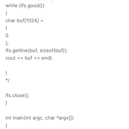
while (ifs.good())
{
char buf[1024] =
{
0
};
ifs.getline(buf, sizeof(buf));
cout << buf << endl;
}
*/
ifs.close();
}
int main(int argc, char *argv[])
{