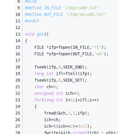
#
else
#
define
 IN_FILE 
"/tmp/code.txt"
#
define
 OUT_FILE 
"/tmp/decode.txt"
#
endif
void
get
()
{ 
    FILE *ifp=fopen(IN_FILE,
"rb"
); 
    FILE *ofp=fopen(OUT_FILE,
"wb"
); 
	fseek(ifp,
0
,SEEK_END);
long
int
 ifl=ftell(ifp);
	fseek(ifp,
0
,SEEK_SET);
char
 ch=
0
;
unsigned
int
 ich=
0
;
for
(
long
int
 i=
0
;i<ifl;i++)
	{
		fread(&ch,
1
,
1
,ifp);
		ich=ch;
		ich=((ich<<
2
)+
0x12
);
		fwrite(&ich,
sizeof
(ich),
1
,ofp);