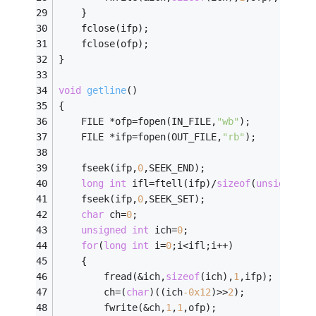
	}
	fclose(ifp);
	fclose(ofp);
} 
void
getline
()
{
	FILE *ofp=fopen(IN_FILE,
"wb"
); 
    FILE *ifp=fopen(OUT_FILE,
"rb"
); 
	fseek(ifp,
0
,SEEK_END);
long
int
 ifl=ftell(ifp)/
sizeof
(
unsigned
i
	fseek(ifp,
0
,SEEK_SET);
char
 ch=
0
;
unsigned
int
 ich=
0
;
for
(
long
int
 i=
0
;i<ifl;i++)
	{
		fread(&ich,
sizeof
(ich),
1
,ifp);
		ch=(
char
)((ich
-0x12
)>>
2
);
		fwrite(&ch,
1
,
1
,ofp);