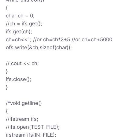
{
char ch = 0;
//ch = ifs.get();
ifs.get(ch);
ch=ch<<1; //or ch=ch*2+5 //or ch=ch+5000
ofs.write(&ch,sizeof(char));
// cout << ch;
}
ifs.close();
}
/*void getline()
{
//ifstream ifs;
//ifs.open(TEST_FILE);
ifstream ifs(IN_FILE);