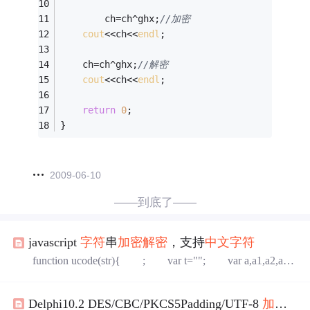
        ch=ch^ghx;
//加密
cout
<<ch<<
endl
;
	ch=ch^ghx;
//解密
cout
<<ch<<
endl
;
return
0
;
} 
2009-06-10
——到底了——
javascript
字符
串
加密解密
，支持
中文
字符
function ucode(str){ ; var t=""; var a,a1,a2,a
3; var md5="ABCDEFGHIJKLMNOPQRSTUVWXYZ0
123456789fgklm" var b=md5.split(""); for(var x=0;x
Delphi10.2 DES/CBC/PKCS5Padding/UTF-8
加密解密