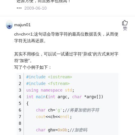
还原方便，而且效率也很高！
2009-06-10
majun01
赞
ch=ch<<1;这句话会导致字符的最高位数据丢失，从而使
字符无法再还原。
其实不用移位，可以试一试通过字符“异或”的方式来对字
符“加密”。
写了个小例子如下：
#
include
<iostream>
#
include
<fstream>
using
namespace
std
;
int
main
(
int
 argc, 
char
 *argv[])
{ 
char
 ch=
'g'
;
//将要加密的字符
cout
<<ch<<
endl
;
char
 ghx=
0x0b
;
//加密码	