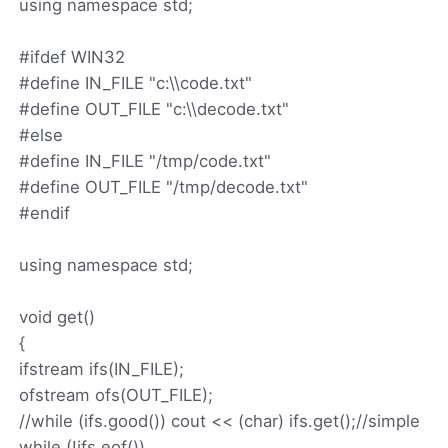
using namespace std;
#ifdef WIN32
#define IN_FILE "c:\\code.txt"
#define OUT_FILE "c:\\decode.txt"
#else
#define IN_FILE "/tmp/code.txt"
#define OUT_FILE "/tmp/decode.txt"
#endif
using namespace std;
void get()
{
ifstream ifs(IN_FILE);
ofstream ofs(OUT_FILE);
//while (ifs.good()) cout << (char) ifs.get();//simple
while (!ifs.eof())