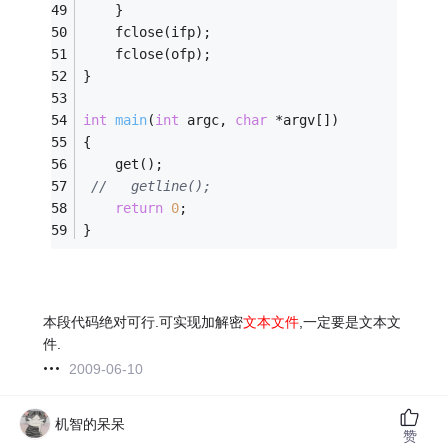
	}
	fclose(ifp);
	fclose(ofp);
} 
int
main
(
int
 argc, 
char
 *argv[])
{ 
    get(); 
//   getline(); 
return
0
; 
}
本段代码绝对可行.可实现加解密
文本文件
,一定要是文本文
件.
2009-06-10
机智的呆呆
赞