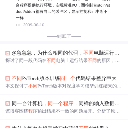
台程序提供执行环境，实现标准I/O，而控制台stdin/st
dout/stderr都有自己的缓冲区，显示控制和int中断不
一样
2009-06-10
——到底了——
@急急急，为什么相同的代码，
不同
电脑运行结果不一样
探讨了同一段代码在
不同
电脑上运行结果
不同
的原因，涉
及编译器差异、输入格式等问题。
不同
PyTorch版本训练
同一个
代码结果差异巨大
本文探讨了
不同
PyTorch版本对深度学习模型训练结果的显
著影响，尤其是在Torchvision 0.7.0及更高版本中，由于随
机数生成函数的改变导致预处理不一致。作者通过分析代
同一台计算机，
同一个
程序
，同样的输入数据，为什么输出的结果不一样
码，发现了问题根源在于预处理阶段的随机种子设置，并
提出了解决方案，即在高版本中需同时设置PyTorch的随机
该博客围绕
程序
输出结果不一致的问题展开。分析了原
种子。在修正后，
不同
版本的训练结果得到了一致性改
因，包括浮点数计算精度误差、
程序
执行
时间受系统资源
善。
影响、编译器优化和内存管理、多核处理器调度、输入输