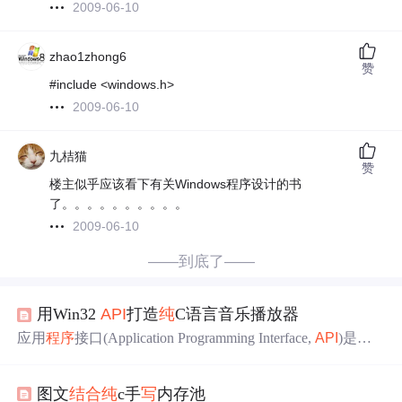
2009-06-10
zhao1zhong6
赞
#include <windows.h>
2009-06-10
九桔猫
赞
楼主似乎应该看下有关Windows程序设计的书
了。。。。。。。。。。
2009-06-10
——到底了——
用Win32
API
打造
纯
C语言音乐播放器
应用
程序
接口(Application Programming Interface,
API
)是操
作系统提供给开发者的一组规则和协议，允许
程序
调用操
作系统的功能和服务。Win32
API
是在Windows操作系统上
图文
结合
纯
c手
写
内存池
运行的一套广泛、复杂的应用
程序
编程接口。其发展历程