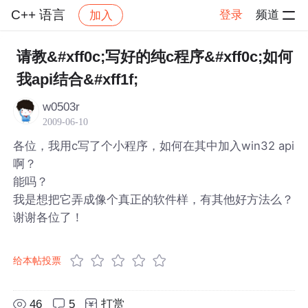
C++ 语言
登录
频道
加入
帖子详情
社区
C++ 语言
请教&#xff0c;写好的纯c程序&#xff0c;如何
我api结合&#xff1f;
w0503r
2009-06-10
各位，我用c写了个小程序，如何在其中加入win32 api
啊？
能吗？
我是想把它弄成像个真正的软件样，有其他好方法么？
谢谢各位了！
给本帖投票
46
5
打赏