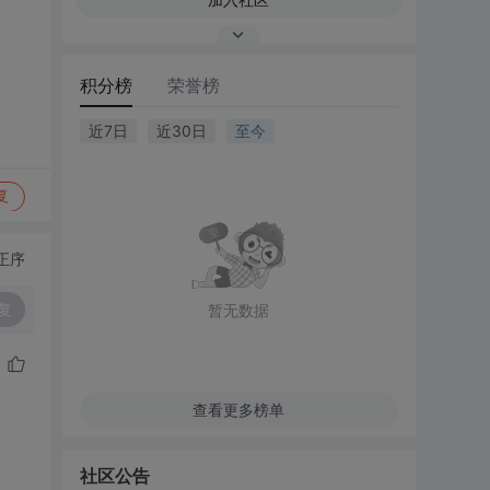
积分榜
荣誉榜
近7日
近30日
至今
复
正序
复
暂无数据
查看更多榜单
社区公告