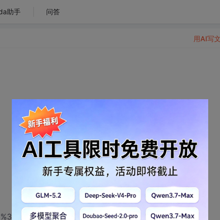
da助手
问答
用AI写
<a%3600/60<<"fen zhong "<<a%60<<"miao"<<endl: