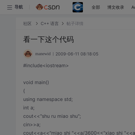
全部
博文收录
A
导航
社区
C++ 语言
帖子详情
看一下这个代码
2009-06-11 08:18:05
manewid
#include<iostream>
void main()
{
using namespace std;
int a;
cout<<"shu ru miao shu";
cin>>a;
cout<<a<<"miao shi "<<a/3600<<"xiao shi "<