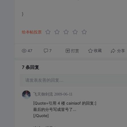
}
给本帖投票
47
7
打赏
分享
收藏
7 条
回复
请发表友善的回复…
飞天御剑流
2009-06-11
[Quote=引用 4 楼 cainiaof 的回复:]
最后的分号写成冒号了...
[/Quote]