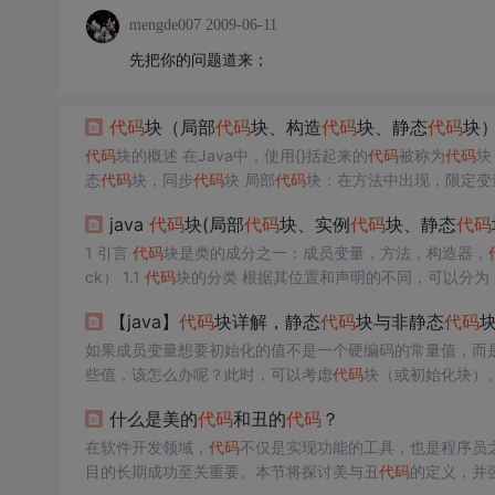
mengde007
2009-06-11
先把你的问题道来；
代码
块（局部
代码
块、构造
代码
块、静态
代码
块
代码
块的概述 在Java中，使用{}括起来的
代码
被称为
代码
态
代码
块，同步
代码
块 局部
代码
块：在方法中出现，限定变
法外出现 静态
代码
块：一般用于加载驱动 static{} 测试
代码
java
代码
块(局部
代码
块、实例
代码
块、静态
代码
1 引言
代码
块是类的成分之一：成员变量，方法，构造器，
ck） 1.1
代码
码
块：主要用于对静态属性进行初始化。 实例（构造）
代码
【java】
代码
块详解，静态
代码
块与非静态
代码
程保护机制。 2 局部
代码
块 在方法中出现，可以限定变量生命
如果成员变量想要初始化的值不是一个硬编码的常量值，而
些值，该怎么办呢？此时，可以考虑
代码
块（或初始化块）
ock)，没有使用static修饰的，为非静态
代码
块。
什么是美的
代码
和丑的
代码
？
在软件开发领域，
代码
不仅是实现功能的工具，也是程序员
目的长期成功至关重要。本节将探讨美与丑
代码
的定义，并