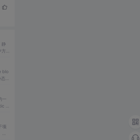
，静
中方
 blo
静态
代
种多线
的一
ic bl
于项
、逻