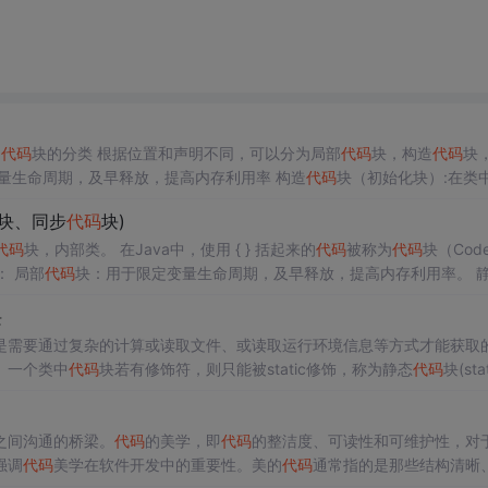
）
块
代码
块的分类 根据位置和声明不同，可以分为局部
代码
块，构造
代码
块
量生命周期，及早释放，提高内存利用率 构造
代码
块（初始化块）:在类
public class face_code_questi...
块、同步
代码
块)
代码
块，内部类。 在Java中，使用 { } 括起来的
代码
被称为
代码
块（Code
块的分类 根据其位置和声明的不同，可以分为： 局部
代码
块：用于限定变量生命周期，及早释放，提高内存利用率。 
块：调用构造方法都会执行，并且在构造方法前执行。 同步
代码
块：一
块
周期，及早释放，提高内存利用率。 2.1 示例
是需要通过复杂的计算或读取文件、或读取运行环境信息等方式才能获取
。一个类中
代码
块若有修饰符，则只能被static修饰，称为静态
代码
块(stat
之间沟通的桥梁。
代码
的美学，即
代码
的整洁度、可读性和可维护性，对
强调
代码
美学在软件开发中的重要性。美的
代码
通常指的是那些结构清晰