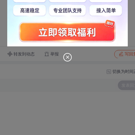
转发到动态
举报
写回
切换为时间
发表回