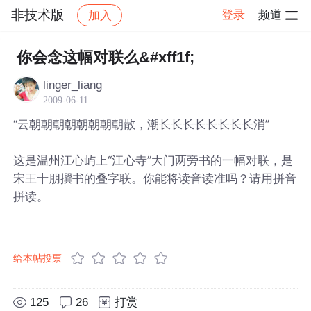
非技术版
登录
频道
加入
帖子详情
社区
非技术版
你会念这幅对联么&#xff1f;
linger_liang
2009-06-11
“云朝朝朝朝朝朝朝朝散，潮长长长长长长长长消”
这是温州江心屿上“江心寺”大门两旁书的一幅对联，是
宋王十朋撰书的叠字联。你能将读音读准吗？请用拼音
拼读。
给本帖投票
125
26
打赏