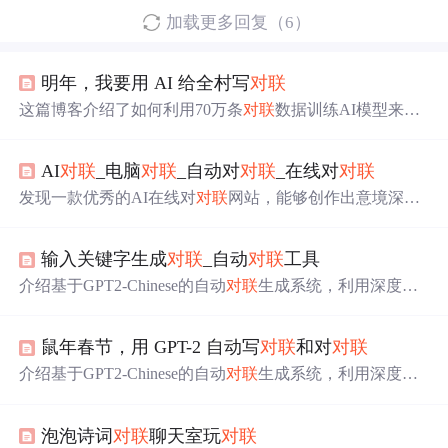
加载更多回复（6）
明年，我要用 AI 给全村写
对联
这篇博客介绍了如何利用70万条
对联
数据训练AI模型来撰
写
对联
。冯重朴_梨味斋散叶的博客发布的couplet-dataset成
为训练数据集，包括训练集和测试集。程序员通过这个数
AI
对联
_电脑
对联
_自动对
对联
_在线对
对联
据集训练出的模型能自动生成
对联
，尽管对于一些不常见
的词汇，生成的效果可能不尽如人意。华为也利用此数据
发现一款优秀的AI在线对
对联
网站，能够创作出意境深
集开发了AI
对联
功能。文章鼓励读者尝试训练自己的AI春
远、对仗工整的
对联
，如“天增岁月人增寿，春满乾坤福满
联模型，为家人创作个性化的
对联
。
门”。该网站利用先进的人工智能技术，为传统
对联
文化注
输入关键字生成
对联
_自动
对联
工具
入新活力。
介绍基于GPT2-Chinese的自动
对联
生成系统，利用深度学
习技术实现自动写
对联
和对
对联
的功能。该系统采用
对联
数据集训练而成，能根据用户输入生成
对联
。
鼠年春节，用 GPT-2 自动写
对联
和对
对联
介绍基于GPT2-Chinese的自动
对联
生成系统，利用深度学
习改进传统
对联
创作，支持自动写
对联
和对
对联
，特别适
用于鼠年春节。
泡泡诗词
对联
聊天室玩
对联