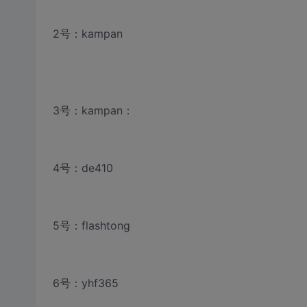
2号：kampan
3号：kampan：
4号：de410
5号：flashtong
6号：yhf365