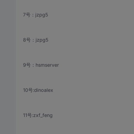
7号：jzpg5
8号：jzpg5
9号：hsmserver
10号:dinoalex
11号:zxf_feng