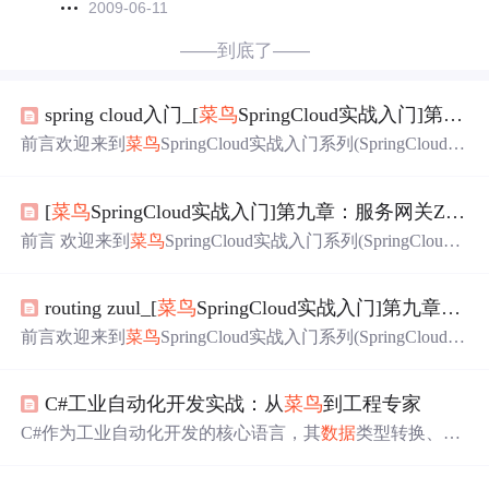
2009-06-11
——到底了——
spring cloud入门_[
菜鸟
SpringCloud实战入门]第九章：服务网关Zuul体验
前言欢迎来到
菜鸟
SpringCloud实战入门系列(SpringCloudFo
rNoob)，该系列通过层层递进的实战视角，来一步步学习
和理解SpringCloud。本系列适合有一定Java以及SpringBoot
[
菜鸟
SpringCloud实战入门]第九章：服务网关Zuul体验
基础的同学阅读。每篇文章末尾都附有本文对应的Github
源代码，方便同学调试。Github仓库地址：https://github.co
前言 欢迎来到
菜鸟
SpringCloud实战入门系列(SpringCloudF
m/qqxx6661/springcloud_for_...
orNoob)，该系列通过层层递进的实战视角，来一步步学习
和理解SpringCloud。 本系列适合有一定Java以及SpringBoo
routing zuul_[
菜鸟
SpringCloud实战入门]第九章：服务网关Zuul体验
t基础的同学阅读。 每篇文章末尾都附有本文对应的Github
源代码，方便同学调试。 Github仓库地址： https://github.co
前言欢迎来到
菜鸟
SpringCloud实战入门系列(SpringCloudFo
m/qqxx6661/springclou...
rNoob)，该系列通过层层递进的实战视角，来一步步学习
和理解SpringCloud。本系列适合有一定Java以及SpringBoot
C#工业自动化开发实战：从
菜鸟
到工程专家
基础的同学阅读。每篇文章末尾都附有本文对应的Github
源代码，方便同学调试。Github仓库地址：https://github.co
C#作为工业自动化开发的核心语言，其
数据
类型转换、多
m/qqxx6661/springcloud_for_...
线程同步等基础概念在实际工程中面临独特挑战。以string
转short为例，需要考虑数值范围校验和异常处理机制，这