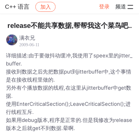
C++ 语言
登录
频道
加入
帖子详情
社区
C++ 语言
release不能共享数据,帮帮我这个菜鸟吧..
满衣兄
2009-06-11
详细描述:由于要做抖动缓冲,我使用了speex里的jitter_
buffer.
接收到数据之后先把数据put到jitterbuffer中,这个事情
是在接收线程里做的.
另外有个播放数据的线程,在这里从jitterbuffer中get数
据.
使用EnterCriticalSection();LeaveCriticalSection();进
行线程互斥.
如果用debug版本,程序是正常的.但是我修改为release
版本之后就get不到数据.晕啊.