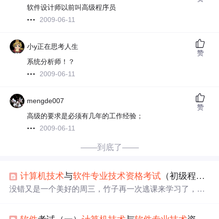
软件设计师以前叫高级程序员
2009-06-11
小y正在思考人生
赞
系统分析师！？
2009-06-11
mengde007
赞
高级的要求是必须有几年的工作经验；
2009-06-11
——到底了——
计算机
技术
与
软件
专业
技术
资格考试
（初级程序员）（一）
没错又是一个美好的周三，竹子再一次逃课来学习了，别
问我为什么今天发的这么早（因为我多逃了一堂历史课）
咱就是说，纯粹的不想历史考试 废话完了，进入正题 竹子