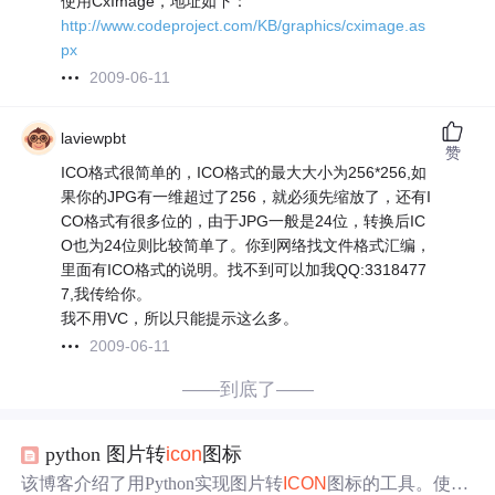
使用CxImage，地址如下：
http://www.codeproject.com/KB/graphics/cximage.as
px
2009-06-11
laviewpbt
赞
ICO格式很简单的，ICO格式的最大大小为256*256,如
果你的JPG有一维超过了256，就必须先缩放了，还有I
CO格式有很多位的，由于JPG一般是24位，转换后IC
O也为24位则比较简单了。你到网络找文件格式汇编，
里面有ICO格式的说明。找不到可以加我QQ:3318477
7,我传给你。
我不用VC，所以只能提示这么多。
2009-06-11
——到底了——
python 图片转
icon
图标
该博客介绍了用Python实现图片转
ICON
图标的工具。使用