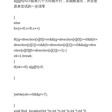
a[g][h]=0;//如果八个方向都不行，从函数退出，并且使
原来尝试的一步清零
}
else
for(x=0;x<8;x++)
if((g+direction[x][0])<m&&(g+direction[x][0])>=0&&(h+
direction[x][1])<n&&(h+direction[x][1])>=0&&a[g+dire
ction[x][0]][h+direction[x][1]]==1) {
ok=1;break;
}
if(ok==0) a[g][h]=0;
}
}while(ok==0&&p!=7);
}
void find_location(int *m,int *n,int *p,int *i,int *j)