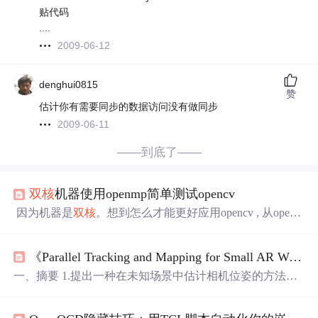
贴代码
....
2009-06-12
denghui0815
赞
估计你有需要同步的数据访问没有做同步
2009-06-11
——到底了——
双核
机器使用openmp简单测试opencv
因为机器是
双核
。想到怎么才能更好应用opencv , 从openc
v说明上得到" - 一些函数可以使用 OPENMP 做
并行
处理：
cvHaarDetectObjects, cvCalcOpticalFlowPyrLK, cvDistTransfo
《Parallel Tracking and Mapping for Small AR Workspaces》阅读笔记一
rm (the new algorithm only), 因此它们的运行速度在
双核
CPU
上要快 ~50-80% , 当代码用 Intel
一、摘要 1.提出一种在未知场景中估计相机位姿的方法，
由机器人导航领域的SLAM算法发展而来，这种方法已经
有所研究。 2.这篇论文主要的贡献在于：将跟踪线程和绘