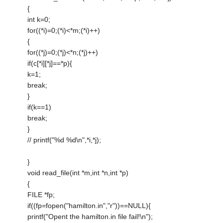
{
int k=0;
for((*i)=0;(*i)<*m;(*i)++)
{
for((*j)=0;(*j)<*n;(*j)++)
if(c[*i][*j]==*p){
k=1;
break;
}
if(k==1)
break;
}
// printf("%d %d\n",*i,*j);
}
void read_file(int *m,int *n,int *p)
{
FILE *fp;
if((fp=fopen("hamilton.in","r"))==NULL){
printf("Opent the hamilton.in file fail!\n");