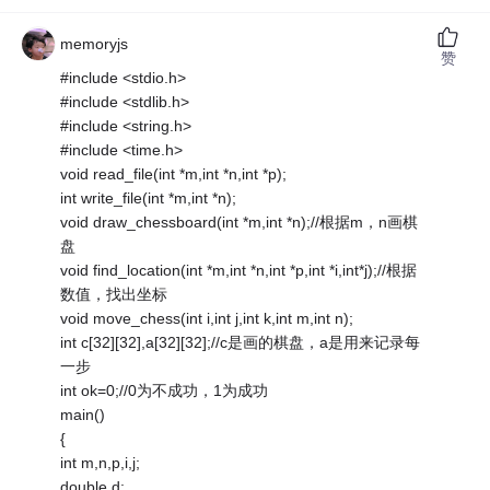
memoryjs
赞
#include <stdio.h>
#include <stdlib.h>
#include <string.h>
#include <time.h>
void read_file(int *m,int *n,int *p);
int write_file(int *m,int *n);
void draw_chessboard(int *m,int *n);//根据m，n画棋
盘
void find_location(int *m,int *n,int *p,int *i,int*j);//根据
数值，找出坐标
void move_chess(int i,int j,int k,int m,int n);
int c[32][32],a[32][32];//c是画的棋盘，a是用来记录每
一步
int ok=0;//0为不成功，1为成功
main()
{
int m,n,p,i,j;
double d;