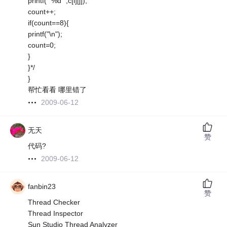
printf(" %d ",c[i][j]);
count++;
if(count==8){
printf("\n");
count=0;
}
}*/
}
帮忙看看 哪里错了
2009-06-12
无天
赞
代码?
2009-06-12
fanbin23
赞
Thread Checker
Thread Inspector
Sun Studio Thread Analyzer