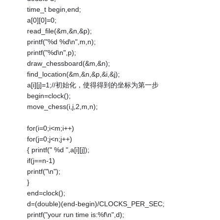
time_t begin,end;
a[0][0]=0;
read_file(&m,&n,&p);
printf("%d %d\n",m,n);
printf("%d\n",p);
draw_chessboard(&m,&n);
find_location(&m,&n,&p,&i,&j);
a[i][j]=1;//初始化，使得得到的坐标为第一步
begin=clock();
move_chess(i,j,2,m,n);
for(i=0;i<m;i++)
for(j=0;j<n;j++)
{ printf(" %d ",a[i][j]);
if(j==n-1)
printf("\n");
}
end=clock();
d=(double)(end-begin)/CLOCKS_PER_SEC;
printf("your run time is:%f\n",d);