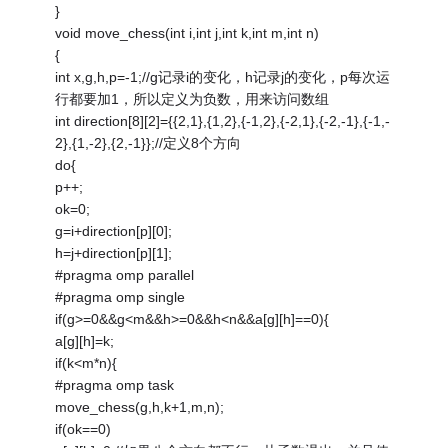
}
void move_chess(int i,int j,int k,int m,int n)
{
int x,g,h,p=-1;//g记录i的变化，h记录j的变化，p每次运
行都要加1，所以定义为负数，用来访问数组
int direction[8][2]={
{2,1},{1,2},{-1,2},{-2,1},{-2,-1},{-1,-
2},{1,-2},{2,-1}};//定义8个方向
do{
p++;
ok=0;
g=i+direction[p][0];
h=j+direction[p][1];
#pragma omp parallel
#pragma omp single
if(g>=0&&g<m&&h>=0&&h<n&&a[g][h]==0){
a[g][h]=k;
if(k<m*n){
#pragma omp task
move_chess(g,h,k+1,m,n);
if(ok==0)