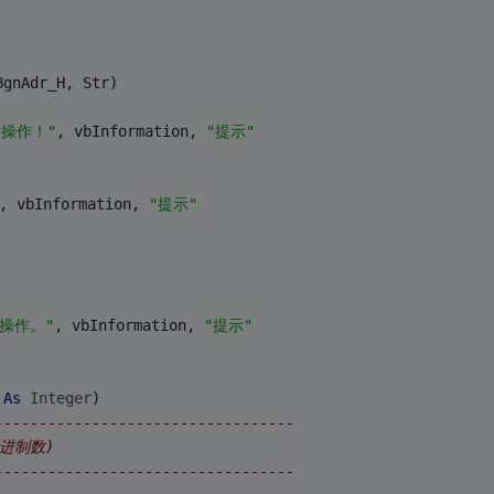
BgnAdr_H, Str)
操作！"
, vbInformation, 
"提示"
, vbInformation, 
"提示"
操作。"
, vbInformation, 
"提示"
 
As
Integer
)
----------------------------------
进制数)
----------------------------------