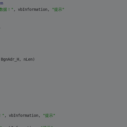
en
数据！"
, vbInformation, 
"提示"
)
 BgnAdr_H, nLen)
！"
, vbInformation, 
"提示"