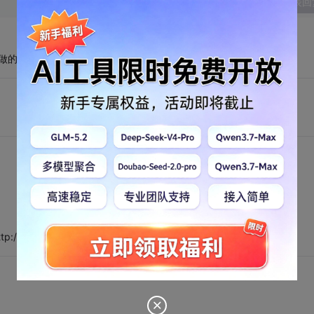
发表回
片做的usb c51的芯片还有连接一IC卡模块我想能操作读写IC卡
//www.duanliqing.kudo.cn