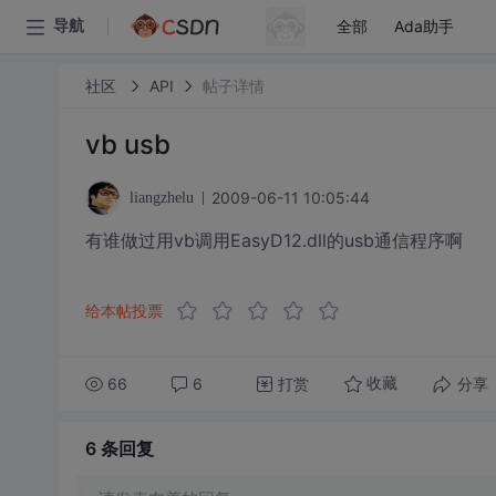
全部
Ada助手
导航
社区
API
帖子详情
vb usb
2009-06-11 10:05:44
liangzhelu
有谁做过用vb调用EasyD12.dll的usb通信程序啊
给本帖投票
66
6
打赏
分享
收藏
6 条
回复