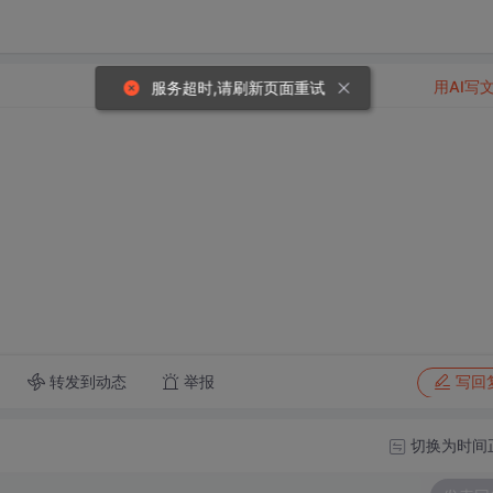
用AI写
服务超时,请刷新页面重试
转发到动态
举报
写回
切换为时间