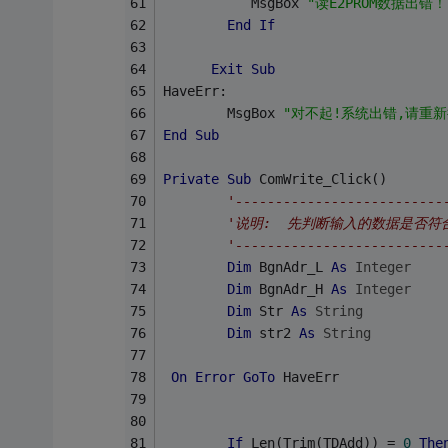
           MsgBox 
"读E2PROM数据出错！
End
If
Exit
Sub
HaveErr:
        MsgBox 
"对不起!系统出错,请重新
End
Sub
Private
Sub
 ComWrite_Click()
'--------------------------
'说明:  先判断输入的数据是否
'--------------------------
Dim
 BgnAdr_L 
As
Integer
Dim
 BgnAdr_H 
As
Integer
Dim
 Str 
As
String
Dim
 str2 
As
String
On
Error
GoTo
 HaveErr
If
 Len(Trim(TDAdd)) = 
0
The