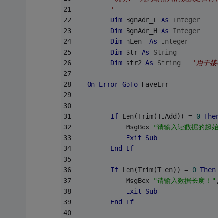
'--------------------------
Dim
 BgnAdr_L 
As
Integer
Dim
 BgnAdr_H 
As
Integer
Dim
 nLen  
As
Integer
Dim
 Str 
As
String
Dim
 str2 
As
String
'用于接
On
Error
GoTo
 HaveErr
If
 Len(Trim(TIAdd)) = 
0
The
            MsgBox 
"请输入读数据的起始
Exit
Sub
End
If
If
 Len(Trim(Tlen)) = 
0
Then
            MsgBox 
"请输入数据长度！"
Exit
Sub
End
If