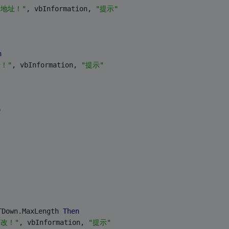
地址！"
, vbInformation, 
"提示"
n
！"
, vbInformation, 
"提示"
)
TDown.MaxLength 
Then
改！"
, vbInformation, 
"提示"