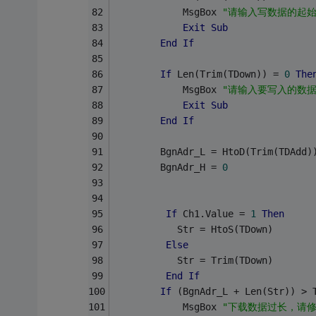
            MsgBox 
"请输入写数据的起始
Exit
Sub
End
If
If
 Len(Trim(TDown)) = 
0
The
            MsgBox 
"请输入要写入的数据
Exit
Sub
End
If
        BgnAdr_L = HtoD(Trim(TDAdd)
        BgnAdr_H = 
0
If
 Ch1.Value = 
1
Then
           Str = HtoS(TDown)
Else
           Str = Trim(TDown)
End
If
If
 (BgnAdr_L + Len(Str)) > 
            MsgBox 
"下载数据过长，请修