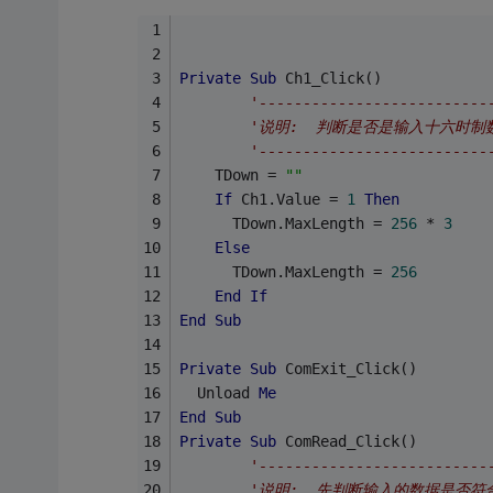
Private
Sub
 Ch1_Click()
'--------------------------
'说明:  判断是否是输入十六时
'--------------------------
    TDown = 
""
If
 Ch1.Value = 
1
Then
      TDown.MaxLength = 
256
 * 
3
Else
      TDown.MaxLength = 
256
End
If
End
Sub
Private
Sub
 ComExit_Click()
  Unload 
Me
End
Sub
Private
Sub
 ComRead_Click()
'--------------------------
'说明:  先判断输入的数据是否