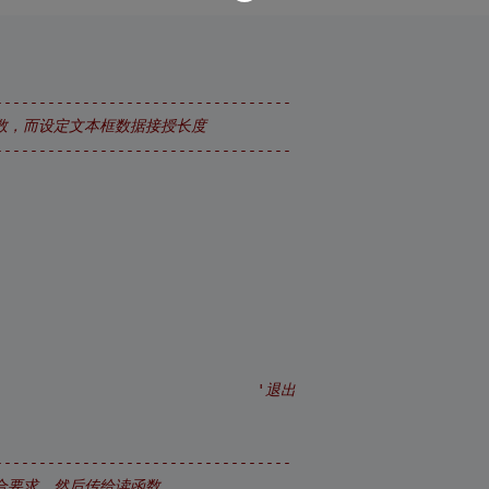
----------------------------------
制数，而设定文本框数据接授长度
----------------------------------
'退出
----------------------------------
符合要求，然后传给读函数