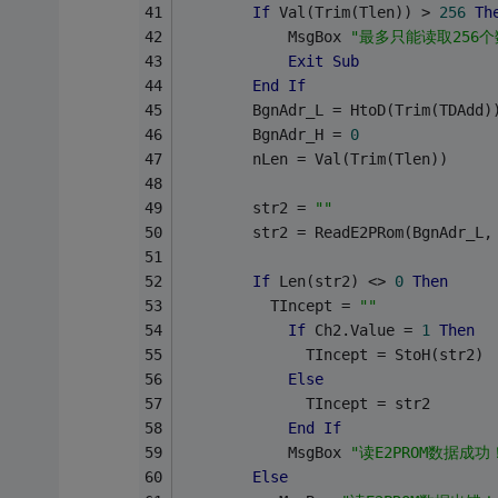
If
 Val(Trim(Tlen)) > 
256
Th
            MsgBox 
"最多只能读取256个
Exit
Sub
End
If
        BgnAdr_L = HtoD(Trim(TDAdd)
        BgnAdr_H = 
0
        nLen = Val(Trim(Tlen))
        str2 = 
""
        str2 = ReadE2PRom(BgnAdr_L,
If
 Len(str2) <> 
0
Then
          TIncept = 
""
If
 Ch2.Value = 
1
Then
              TIncept = StoH(str2)
Else
              TIncept = str2
End
If
            MsgBox 
"读E2PROM数据成功
Else