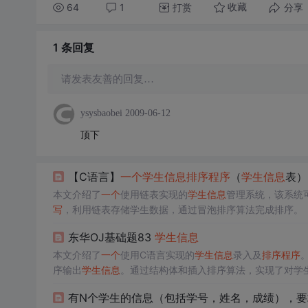
64
1
打赏
分享
收藏
1 条
回复
请发表友善的回复…
ysysbaobei
2009-06-12
顶下
【C语言】
一个
学生信息
排序程序
（
学生信息
表）
本文介绍了
一个
使用链表实现的
学生信息
管理系统，该系统
写
，利用链表存储学生数据，通过冒泡排序算法完成排序。
东华OJ基础题83
学生信息
本文介绍了
一个
使用C语言实现的
学生信息
录入及
排序程序
序输出
学生信息
。通过结构体和插入排序算法，实现了对学
有N个学生的信息（包括学号，姓名，成绩），