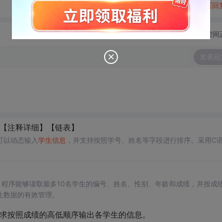
转发到动态
举报
写回
切换为时间
发表回
【注释详细】【链表】
可以动态输入
学生信息
，并支持按照学号、姓名等字段进行排序。采用C
。程序能够读取最多10名学生的编号、姓名、性别、年龄和成绩，并按成
生数据的有效管理。
要求按照成绩的高低顺序输出各学生的信息。