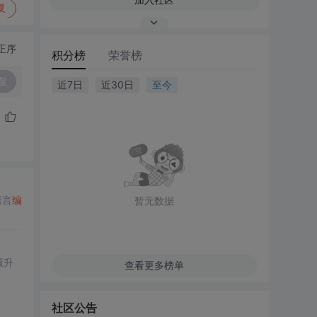
复
正序
积分榜
荣誉榜
复
近7日
近30日
至今
语言
编
暂无数据
绩升
查看更多榜单
社区公告