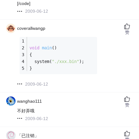
[/code]
2009-06-12
coverallwangp
赞
void
main
()
{
  system(
"./xxx.bin"
);
}
2009-06-12
wanghao111
赞
不好弄哦
2009-06-12
「已注销」