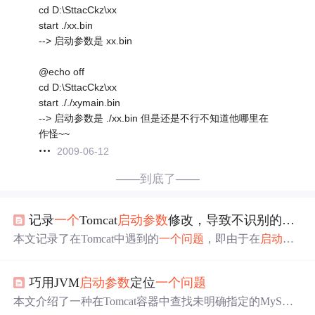
cd D:\SttacCkz\xx
start ./xx.bin
--> 启动参数是 xx.bin
@echo off
cd D:\SttacCkz\xx
start ././xymain.bin
--> 启动参数是 ./xx.bin 但是还是不行不知道他哪里在
作怪~~
2009-06-12
——到底了——
的
记录
一个
Tomcat
启动
参数
修改，导致不识别
问题
本文记录了在Tomcat中遇到的
一个
问题
，即由于在
启动
参
数
中设置了`JAVA_OPTS=$JAVA_OPTS -Dorg.apache.catalin
a.STRICT_SERVLET_COMPLIANCE=true`，导致Tomcat无
巧用JVM
启动
参数
定位
一个
问题
`标签，从而使得war包
失败。解
法识别web.xml中的`
启动
决方法是移除或调整这个
。
启动
参数
本文介绍了一种在Tomcat容器中查找未明确指定的MySQL