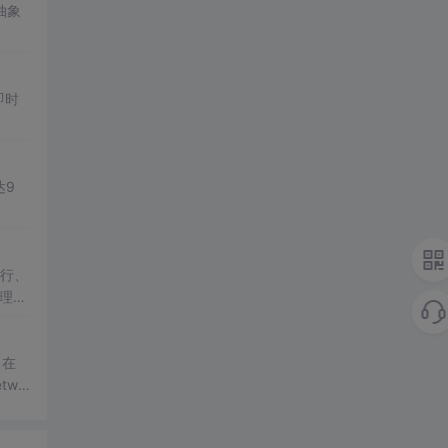
抽象
即时
。
达9
行、
代理和
。在
wor