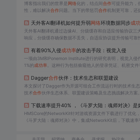
博客指出我们的世界是
网络
化的，结点间
合作
可提升能力，
性，难以解决
合作
问题。当下的带惩罚
合作
机制更可靠，还
天外客AI翻译机如何提升弱
网络
环境数据同步
成
天外客AI翻译机通过边缘AI、分级缓存和自适应传输协议三
响应，分级缓存确保数据不丢失，自适应协议提升传输可靠
有着90%入侵
成功率
的攻击手段：视觉入侵
一项由3M和Ponemon Institute进行的研究表明
1%的
成功率
。这种行为包括偷窥他人的登录凭证、机密文件
Dagger
合作
伙伴：技术生态和联盟建设
本文探讨了Dagger作为开源可组合工作流运行时的技术生
技术
合作
伙伴生态体系、联盟建设策略及生态挑战解决方案。
CI/CD场景，推动下一代工作流标准的构建。
下载速率提升40% ，《斗罗大陆：魂师对决》是
HMSCore的NetworkKit针对游戏资源文件下载进行了
《斗罗大陆：魂师对决》中，集成NetworkKit后，下载速
kKit还提供限速接口，解决高速下载与玩家操作之间的
网络
关于我
招贤纳
商务合
寻求报
协议专