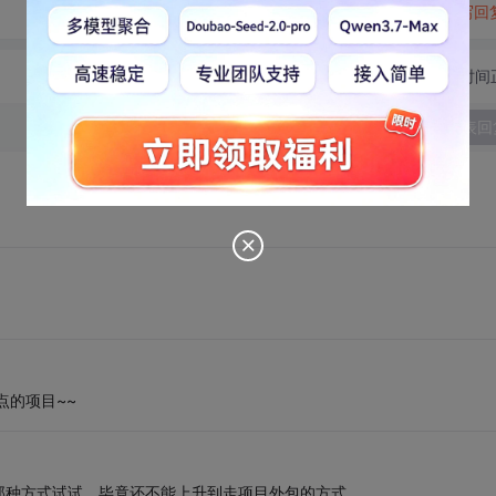
转发到动态
举报
写回
切换为时间
发表回
点的项目~~
那种方式试试。毕竟还不能上升到走项目外包的方式。