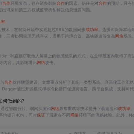
但
合作
环境复杂，存在诸多影响
合作
的因素。信任是对
合作
的预期，具有
提出可采用第三方权威监管机制解决信息泄露问题。
功率
大技术，在弱网环境中实现超过96%的数据同步
成功率
。边缘AI保障本地
性，三者协同实现无感容灾，适用于跨境会议、高铁隧道等复杂
网络
场景
，视觉入侵作为一种直接窃取他人屏幕上的敏感信息的方式，在全球范围内取得了高
等内容，其影响堪比
网络
攻击。
态与
合作
伙伴联盟建设。文章重点分析了其统一类型系统、容器化工作流执
Dagger通过开源模式和标准化接口促进跨语言、跨平台集成，支持AI
如何做到的?
优化，通过智能分片、弱网探测和
网络
异常重试等技术提升下载速度和
成功率
率平均提升40%，同时
保证
了玩家在不同
网络
环境下的流畅体验。此外，Net
资源冲突。
400-660-
在线客
工作时间 8:30-