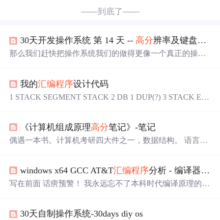
——到底了——
30天开发操作系统 第 14 天 --
高分
辨率及键盘输入
那么我们赶快把操作系统我们的做得更像一个真正的操作
系统吧。 大家现在可以接触多任务了。可是按计划，我们
是从第15天开始才学# 可多任务的，所以今天还是暂时不
我的
汇编程序
设计代码
学习多任务吧。 所以今天打算学点儿别的。 学点儿什么
呢?好吧, 就学提高画面分辨率吧。 嗯， 从开发操作系统的
1 STACK SEGMENT STACK 2 DB 1 DUP(?) 3 STACK EN
角度来看， 现在这样的320x200的画面也没什么问题, 可毕
DS 4 DATA SEGMENT 5 STR1 DB 'Please input the scores of
竟还是大画面好。 打印键盘输入
N(0<n<=30) students!',10,13,'$' 6 STR2 DB 'The largest score i
《计算机组成原理
高分
笔记》-笔记
s:',10,13,'...
偶遇一本书。计算机考研四大件之一，数据结构。 语言基
础 数据类型 * 结构型 * 指针型 * 结点的构造：链表结点的
定义；二叉树结点的定义 * typedef #define 函数 * 被传输的
windows x64 GCC AT&T
汇编程序
分析 - 编译器设计前的铺垫
参数是否会改变 * 关于参数引用 * 有返回值的函数 算法复
杂度 数据结构和算法的基本概念 数据，数据元素，数据
写在前面 话痨预警！ 我永远忘不了本科时代编译原理的课
项，数据对象，数据结构，数据的逻辑结构，数据的物理
程设计，那是我成年后的第一次崩溃。选题要求可以做编
结构， 算法的基本概念 算...
译器的前端、后端或者两者都做，评估了一下所带领的开
30天自制操作系统-30days diy os
发团队的实力，毅然决然选择只做前端，把前端做精，并