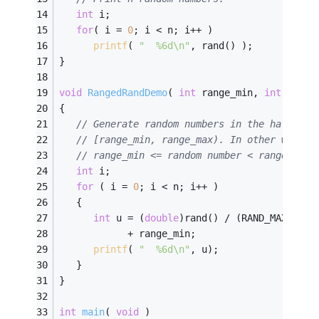
int
 i;
for
( i = 
0
; i < n; i++ )
printf
( 
"  %6d\n"
, rand() );
}
void
RangedRandDemo
( 
int
 range_min, 
int
 range
{
// Generate random numbers in the half-clo
// [range_min, range_max). In other words,
// range_min <= random number < range_max
int
 i;
for
 ( i = 
0
; i < n; i++ )
   {
int
 u = (
double
)rand() / (RAND_MAX + 
1
)
            + range_min;
printf
( 
"  %6d\n"
, u);
   }
}
int
main
( 
void
 )