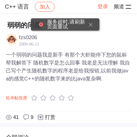
C++ 语言
登录
频道
加入
帖子详情
社区
C++ 语言
弱弱的问题
fzs0206
2009-06-12
一个弱弱的问题我是新手 有那个大虾能停下您的鼠标
帮我解答下 随机数字是怎么回事 我老是无法理解 我自
己写个产生随机数字的程序老是给我报错,以前我做jav
a的感觉C++的随机数字来的比java复杂啊.
给本帖投票
41
9
打赏