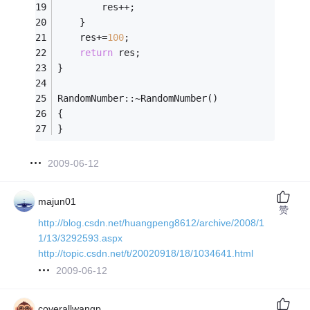
		res++;
	}
	res+=
100
;
return
 res;
}
RandomNumber::~RandomNumber()
{
}
2009-06-12
majun01
赞
http://blog.csdn.net/huangpeng8612/archive/2008/1
1/13/3292593.aspx
http://topic.csdn.net/t/20020918/18/1034641.html
2009-06-12
coverallwangp