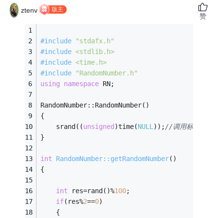
版主
ztenv
赞
#
include
"stdafx.h"
#
include
<stdlib.h>
#
include
<time.h>
#
include
"RandomNumber.h"
using
namespace
 RN;
RandomNumber::RandomNumber()
{
	srand((
unsigned
)time(
NULL
));
//调用标准C的
}
int
RandomNumber::getRandomNumber
()
{
int
 res=rand()%
100
;
if
(res%
2
==
0
)
	{