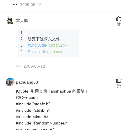
2009-06-12
霍大脚
赞
研究下这两头文件
#
include
<cstdlib>
#
include
<ctime>
2009-06-12
pathuang68
赞
[Quote=引用 3 楼 lianshaohua 的回复:]
C/C++ code
#include "stdafx.h"
#include <stdlib.h>
#include <time.h>
#include "RandomNumber.h"
using namespace RN;