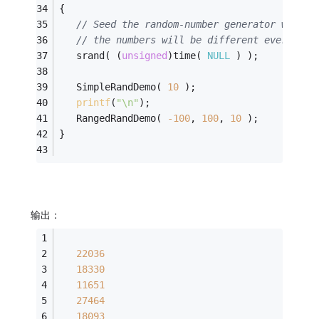
{
// Seed the random-number generator with t
// the numbers will be different every tim
   srand( (
unsigned
)time( 
NULL
 ) );
   SimpleRandDemo( 
10
 );
printf
(
"\n"
);
   RangedRandDemo( 
-100
, 
100
, 
10
 );
}
输出：
22036
18330
11651
27464
18093