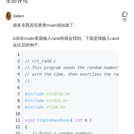
全部评论
Jalien
赞
很多东西其实查查msdn就知道了。
lz你在msdn里面输入rand你就会找到。下面是我输入rand
会出后的例子。
// crt_rand.c
// This program seeds the random-number gener
// with the time, then exercises the rand fun
//
#
include
<stdlib.h>
#
include
<stdio.h>
#
include
<time.h>
void
SimpleRandDemo
( 
int
 n )
{
// Print n random numbers.