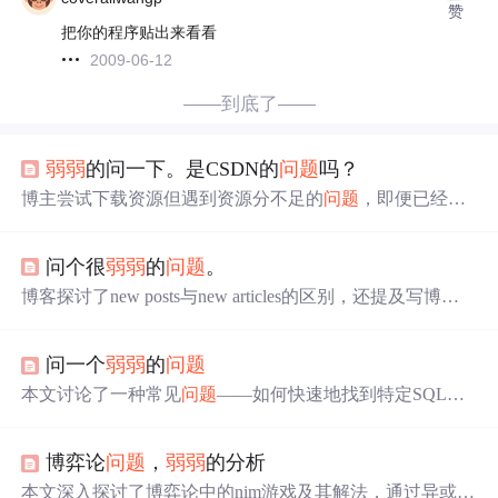
赞
把你的程序贴出来看看
2009-06-12
——到底了——
弱弱
的问一下。是CSDN的
问题
吗？
博主尝试下载资源但遇到资源分不足的
问题
，即便已经积
累了远超要求的分数仍无法完成下载，寻求帮助解释这一
情况。
问个很
弱弱
的
问题
。
博客探讨了new posts与new articles的区别，还提及写博客
时网站分类中技术区与非技术区的区别，以及平时看到的
是哪个区域。
问一个
弱弱
的
问题
本文讨论了一种常见
问题
——如何快速地找到特定SQL语
句来源于哪个存储过程。这对于开发人员来说是一个实用
技巧，能帮助他们在众多存储过程中迅速定位到所需语
博弈论
问题
，
弱弱
的分析
句。
本文深入探讨了博弈论中的nim游戏及其解法，通过异或运