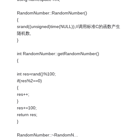
RandomNumber::RandomNumber()
{
srand((unsigned)time(NULL));//调用标准C的函数产生
随机数,
}
int RandomNumber::getRandomNumber()
{
int res=rand()%100;
if(res%2==0)
{
res++;
}
res+=100;
return res;
}
RandomNumber::~RandomN…