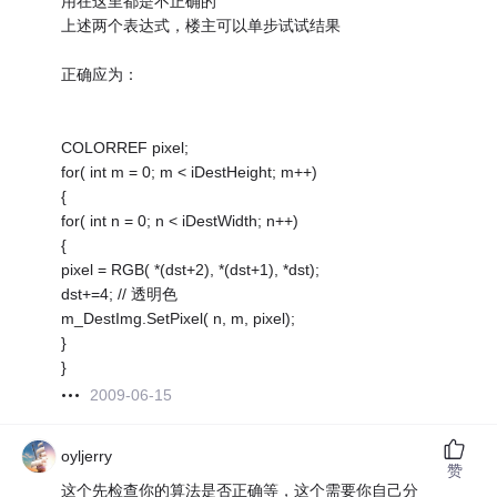
用在这里都是不正确的
上述两个表达式，楼主可以单步试试结果
正确应为：
COLORREF pixel;
for( int m = 0; m < iDestHeight; m++)
{
for( int n = 0; n < iDestWidth; n++)
{
pixel = RGB( *(dst+2), *(dst+1), *dst);
dst+=4; // 透明色
m_DestImg.SetPixel( n, m, pixel);
}
}
2009-06-15
oyljerry
赞
这个先检查你的算法是否正确等，这个需要你自己分