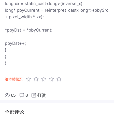
long xx = static_cast<long>(inverse_x);
long* pbyCurrent = reinterpret_cast<long*>(pbySrc
+ pixel_width * xx);
*pbyDst = *pbyCurrent;
pbyDst++;
}
}
}
给本帖投票
65
8
打赏
全部评论