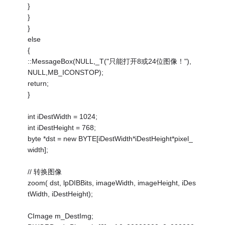
}
}
}
else
{
::MessageBox(NULL,_T("只能打开8或24位图像！"),
NULL,MB_ICONSTOP);
return;
}
int iDestWidth = 1024;
int iDestHeight = 768;
byte *dst = new BYTE[iDestWidth*iDestHeight*pixel_
width];
// 转换图像
zoom( dst, lpDIBBits, imageWidth, imageHeight, iDes
tWidth, iDestHeight);
CImage m_DestImg;