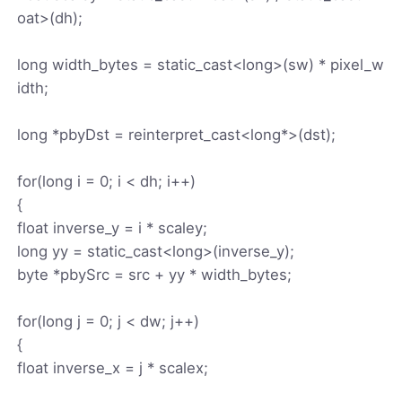
oat>(dh);
long width_bytes = static_cast<long>(sw) * pixel_w
idth;
long *pbyDst = reinterpret_cast<long*>(dst);
for(long i = 0; i < dh; i++)
{
float inverse_y = i * scaley;
long yy = static_cast<long>(inverse_y);
byte *pbySrc = src + yy * width_bytes;
for(long j = 0; j < dw; j++)
{
float inverse_x = j * scalex;