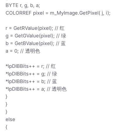
BYTE r, g, b, a;
COLORREF pixel = m_MyImage.GetPixel( j, i);
r = GetRValue(pixel); // 红
g = GetGValue(pixel); // 绿
b = GetBValue(pixel); // 蓝
a = 0; // 透明色
*lpDIBBits++ = r; // 红
*lpDIBBits++ = g; // 绿
*lpDIBBits++ = b; // 蓝
*lpDIBBits++ = a; // 透明色
}
}
}
else
{