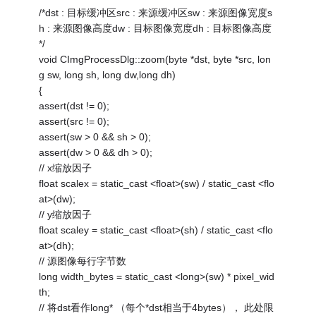
/*dst : 目标缓冲区src : 来源缓冲区sw : 来源图像宽度s
h : 来源图像高度dw : 目标图像宽度dh : 目标图像高度
*/
void CImgProcessDlg::zoom(byte *dst, byte *src, lon
g sw, long sh, long dw,long dh)
{
assert(dst != 0);
assert(src != 0);
assert(sw > 0 && sh > 0);
assert(dw > 0 && dh > 0);
// x缩放因子
float scalex = static_cast <float>(sw) / static_cast <flo
at>(dw);
// y缩放因子
float scaley = static_cast <float>(sh) / static_cast <flo
at>(dh);
// 源图像每行字节数
long width_bytes = static_cast <long>(sw) * pixel_wid
th;
// 将dst看作long* （每个*dst相当于4bytes）， 此处限