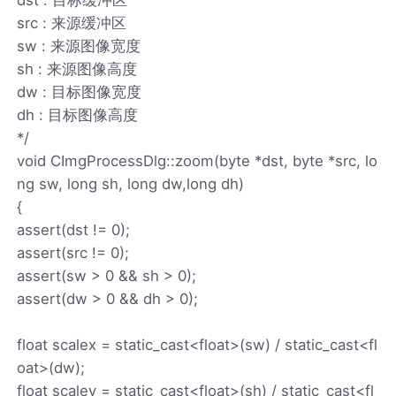
src : 来源缓冲区
sw : 来源图像宽度
sh : 来源图像高度
dw : 目标图像宽度
dh : 目标图像高度
*/
void CImgProcessDlg::zoom(byte *dst, byte *src, lo
ng sw, long sh, long dw,long dh)
{
assert(dst != 0);
assert(src != 0);
assert(sw > 0 && sh > 0);
assert(dw > 0 && dh > 0);
float scalex = static_cast<float>(sw) / static_cast<fl
oat>(dw);
float scaley = static_cast<float>(sh) / static_cast<fl