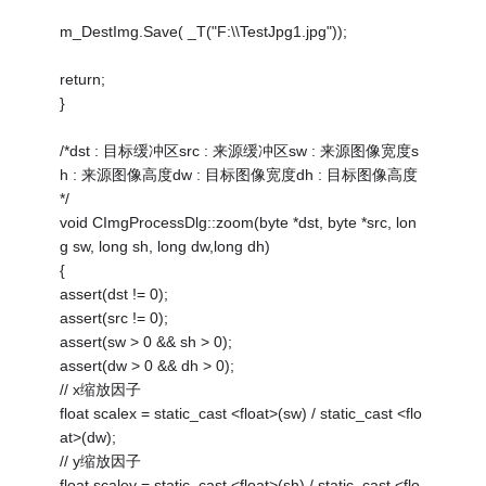
m_DestImg.Save( _T("F:\\TestJpg1.jpg"));
return;
}
/*dst : 目标缓冲区src : 来源缓冲区sw : 来源图像宽度s
h : 来源图像高度dw : 目标图像宽度dh : 目标图像高度
*/
void CImgProcessDlg::zoom(byte *dst, byte *src, lon
g sw, long sh, long dw,long dh)
{
assert(dst != 0);
assert(src != 0);
assert(sw > 0 && sh > 0);
assert(dw > 0 && dh > 0);
// x缩放因子
float scalex = static_cast <float>(sw) / static_cast <flo
at>(dw);
// y缩放因子
float scaley = static_cast <float>(sh) / static_cast <flo