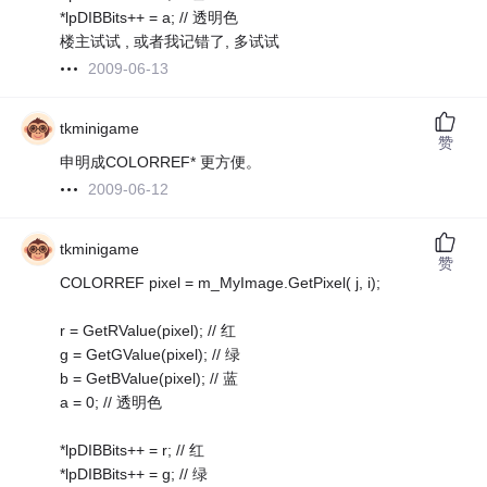
*lpDIBBits++ = a; // 透明色
楼主试试 , 或者我记错了, 多试试
2009-06-13
tkminigame
赞
申明成COLORREF* 更方便。
2009-06-12
tkminigame
赞
COLORREF pixel = m_MyImage.GetPixel( j, i);
r = GetRValue(pixel); // 红
g = GetGValue(pixel); // 绿
b = GetBValue(pixel); // 蓝
a = 0; // 透明色
*lpDIBBits++ = r; // 红
*lpDIBBits++ = g; // 绿