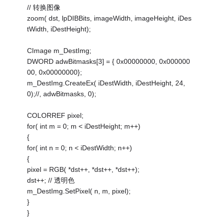
// 转换图像
zoom( dst, lpDIBBits, imageWidth, imageHeight, iDes
tWidth, iDestHeight);
CImage m_DestImg;
DWORD adwBitmasks[3] = { 0x00000000, 0x000000
00, 0x00000000};
m_DestImg.CreateEx( iDestWidth, iDestHeight, 24,
0);//, adwBitmasks, 0);
COLORREF pixel;
for( int m = 0; m < iDestHeight; m++)
{
for( int n = 0; n < iDestWidth; n++)
{
pixel = RGB( *dst++, *dst++, *dst++);
dst++; // 透明色
m_DestImg.SetPixel( n, m, pixel);
}
}