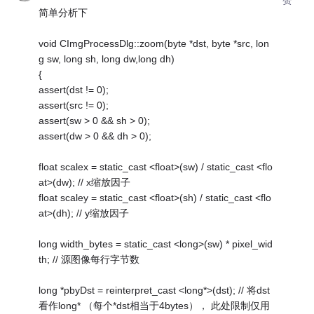
简单分析下
void CImgProcessDlg::zoom(byte *dst, byte *src, lon
g sw, long sh, long dw,long dh)
{
assert(dst != 0);
assert(src != 0);
assert(sw > 0 && sh > 0);
assert(dw > 0 && dh > 0);
float scalex = static_cast <float>(sw) / static_cast <flo
at>(dw); // x缩放因子
float scaley = static_cast <float>(sh) / static_cast <flo
at>(dh); // y缩放因子
long width_bytes = static_cast <long>(sw) * pixel_wid
th; // 源图像每行字节数
long *pbyDst = reinterpret_cast <long*>(dst); // 将dst
看作long* （每个*dst相当于4bytes）， 此处限制仅用