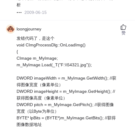
析
2009-06-15
loongjourney
赞
发错代码了，是这个
void CImgProcessDlg::OnLoadImg()
{
CImage m_MyImage;
m_MyImage.Load(_T("F:\\54321.jpg"));
DWORD imageWidth = m_MyImage.GetWidth(); //获
得图像宽度（像素单位）
DWORD imageHeight = m_MyImage.GetHeight(); //
获得图像高度（像素单位）
DWORD pitch = m_MyImage.GetPitch(); //获得图像
宽度（以Byte为单位）
BYTE* lpBits = (BYTE*)m_MyImage.GetBits(); //获得
图像数据地址