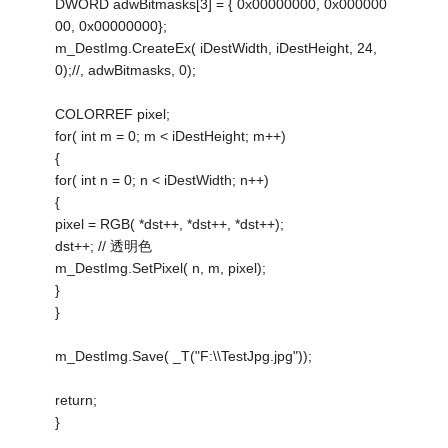
DWORD adwBitmasks[3] = { 0x00000000, 0x000000
00, 0x00000000};
m_DestImg.CreateEx( iDestWidth, iDestHeight, 24,
0);//, adwBitmasks, 0);
COLORREF pixel;
for( int m = 0; m < iDestHeight; m++)
{
for( int n = 0; n < iDestWidth; n++)
{
pixel = RGB( *dst++, *dst++, *dst++);
dst++; // 透明色
m_DestImg.SetPixel( n, m, pixel);
}
}
m_DestImg.Save( _T("F:\\TestJpg.jpg"));
return;
}