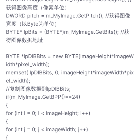
获得图像高度（像素单位）
DWORD pitch = m_MyImage.GetPitch(); //获得图像
宽度（以Byte为单位）
BYTE* lpBits = (BYTE*)m_MyImage.GetBits(); //获
得图像数据地址
BYTE *lpDIBBits = new BYTE[imageHeight*imageW
idth*pixel_width];
memset( lpDIBBits, 0, imageHeight*imageWidth*pix
el_width);
//复制图像数据到lpDIBBits;
if(m_MyImage.GetBPP()==24)
{
for (int i = 0; i < imageHeight; i++)
{
for (int j = 0; j < imageWidth; j++)
{