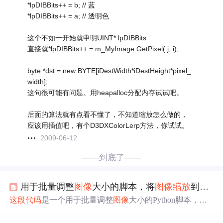
*lpDIBBits++ = b; // 蓝
*lpDIBBits++ = a; // 透明色
这个不如一开始就申明UINT* lpDIBBits
直接就*lpDIBBits++ = m_MyImage.GetPixel( j, i);
byte *dst = new BYTE[iDestWidth*iDestHeight*pixel_
width];
这句很可能有问题。用heapalloc分配内存试试吧。
后面的算法就有点看不懂了，不知道缩放怎么做的，
应该用插值吧，有个D3DXColorLerp方法，你试试。
2009-06-12
——到底了——
用于批量调整
图像
大小的脚本，将
图像
缩放
到大约200万像素，并保存到指定的输出文件夹
这段
代码
是一个用于批量调整
图像
大小的Python脚本，主
要功能是将指定文件夹中的图片
缩放
至约200万像素（保持
宽高比），并将处理后的图片保存到另一个文件夹。