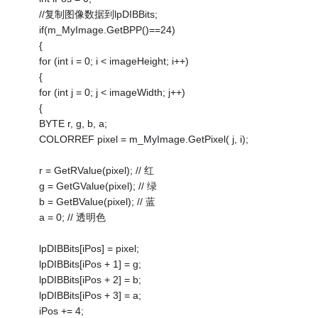
//复制图像数据到lpDIBBits;
if(m_MyImage.GetBPP()==24)
{
for (int i = 0; i < imageHeight; i++)
{
for (int j = 0; j < imageWidth; j++)
{
BYTE r, g, b, a;
COLORREF pixel = m_MyImage.GetPixel( j, i);
r = GetRValue(pixel); // 红
g = GetGValue(pixel); // 绿
b = GetBValue(pixel); // 蓝
a = 0; // 透明色
lpDIBBits[iPos] = pixel;
lpDIBBits[iPos + 1] = g;
lpDIBBits[iPos + 2] = b;
lpDIBBits[iPos + 3] = a;
iPos += 4;