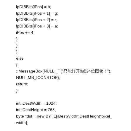
lpDIBBits[iPos] = b;
lpDIBBits[iPos + 1] = g;
lpDIBBits[iPos + 2] = r;
lpDIBBits[iPos + 3] = a;
iPos += 4;
}
}
}
else
{
::MessageBox(NULL,_T("只能打开8或24位图像！"),
NULL,MB_ICONSTOP);
return;
}
int iDestWidth = 1024;
int iDestHeight = 768;
byte *dst = new BYTE[iDestWidth*iDestHeight*pixel_
width];