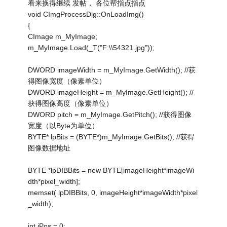
看来换得继续 发帖， 各位帮指点指点
void CImgProcessDlg::OnLoadImg()
{
CImage m_MyImage;
m_MyImage.Load(_T("F:\\54321.jpg"));
DWORD imageWidth = m_MyImage.GetWidth(); //获
得图像宽度（像素单位）
DWORD imageHeight = m_MyImage.GetHeight(); //
获得图像高度（像素单位）
DWORD pitch = m_MyImage.GetPitch(); //获得图像
宽度（以Byte为单位）
BYTE* lpBits = (BYTE*)m_MyImage.GetBits(); //获得
图像数据地址
BYTE *lpDIBBits = new BYTE[imageHeight*imageWi
dth*pixel_width];
memset( lpDIBBits, 0, imageHeight*imageWidth*pixel
_width);
int iPos = 0;