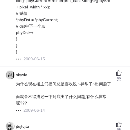
long* pbyCurrent = reinterpret_cast <long*>(pbySrc
+ pixel_width * xx);
// 赋值
*pbyDst = *pbyCurrent;
// dst中下一个点
pbyDst++;
}
}
}
2009-06-15
skyxie
赞
为什么现在楼主们提问总是喜欢说 ~异常了~出问题了
而就舍不得描述一下到底出了什么问题,有什么异常
呢???
2009-06-14
jtujtujtu
赞