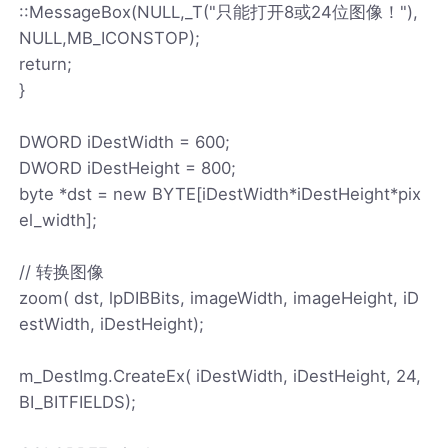
::MessageBox(NULL,_T("只能打开8或24位图像！"),
NULL,MB_ICONSTOP);
return;
}
DWORD iDestWidth = 600;
DWORD iDestHeight = 800;
byte *dst = new BYTE[iDestWidth*iDestHeight*pix
el_width];
// 转换图像
zoom( dst, lpDIBBits, imageWidth, imageHeight, iD
estWidth, iDestHeight);
m_DestImg.CreateEx( iDestWidth, iDestHeight, 24,
BI_BITFIELDS);