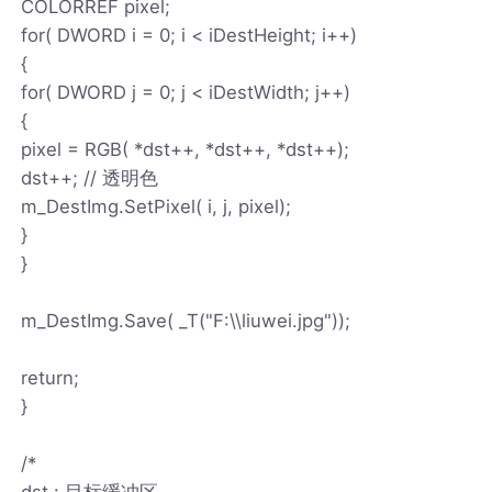
COLORREF pixel;
for( DWORD i = 0; i < iDestHeight; i++)
{
for( DWORD j = 0; j < iDestWidth; j++)
{
pixel = RGB( *dst++, *dst++, *dst++);
dst++; // 透明色
m_DestImg.SetPixel( i, j, pixel);
}
}
m_DestImg.Save( _T("F:\\liuwei.jpg"));
return;
}
/*
dst : 目标缓冲区