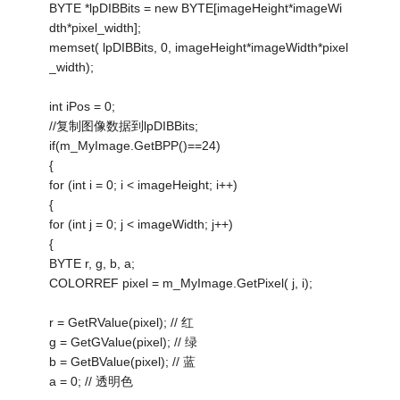
BYTE *lpDIBBits = new BYTE[imageHeight*imageWi
dth*pixel_width];
memset( lpDIBBits, 0, imageHeight*imageWidth*pixel
_width);
int iPos = 0;
//复制图像数据到lpDIBBits;
if(m_MyImage.GetBPP()==24)
{
for (int i = 0; i < imageHeight; i++)
{
for (int j = 0; j < imageWidth; j++)
{
BYTE r, g, b, a;
COLORREF pixel = m_MyImage.GetPixel( j, i);
r = GetRValue(pixel); // 红
g = GetGValue(pixel); // 绿
b = GetBValue(pixel); // 蓝
a = 0; // 透明色