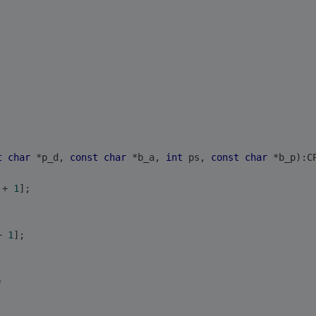
t
char
 *p_d, 
const
char
 *b_a, 
int
 ps, 
const
char
 *b_p):C
 + 
1
];
+ 
1
];
)