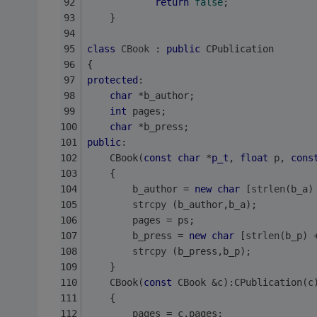
return
false
;
    }
class
CBook
 :
public
 CPublication
{
protected
:
char
 *b_author;
int
 pages;
char
 *b_press;
public
:
    CBook(
const
char
 *
p_t
, 
float
 p, 
cons
    {
        b_author = 
new
char
 [
strlen
(b_a)
strcpy
 (b_author,b_a);
        pages = ps;
        b_press = 
new
char
 [
strlen
(b_p) 
strcpy
 (b_press,b_p);
    }
    CBook(
const
 CBook &c):CPublication(c
    {
        pages = c.pages;