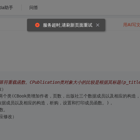
da助手
问答
用AI写
服务超时,请刷新页面重试
’)运算符重载函数。CPublication类对象大小的比较是根据其标题(p_tit
数）
ournal两个类(CBook类增加作者，页数，出版社三个数据成员以及相应的构造
个数据成员以及相应的构造，析购，设置和打印成员函数。)，
数。
应修改）