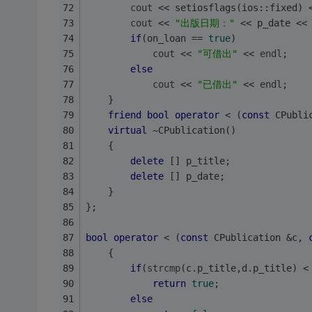
cout
 << setiosflags(ios::fixed) 
cout
 << 
"出版日期："
 << p_date <<
if
(on_loan == 
true
)
cout
 << 
"可借出"
 << 
endl
;
else
cout
 << 
"已借出"
 << 
endl
;
    }
friend
bool
operator
 < (
const
 CPubli
virtual
 ~CPublication()
    {
delete
 [] p_title;
delete
 [] p_date;
    }
};
bool
operator
 < (
const
 CPublication &c, 
    {
if
(
strcmp
(c.p_title,d.p_title) <
return
true
;
else