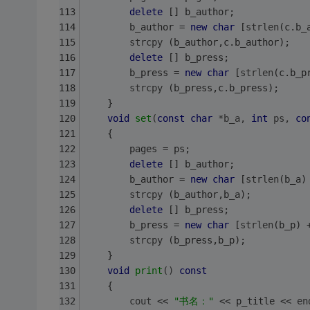
delete
 [] b_author;
        b_author = 
new
char
 [
strlen
(c.b_
strcpy
 (b_author,c.b_author);
delete
 [] b_press;
        b_press = 
new
char
 [
strlen
(c.b_p
strcpy
 (b_press,c.b_press);
    }
void
set
(
const
char
 *b_a, 
int
 ps, 
co
    {
        pages = ps;
delete
 [] b_author;
        b_author = 
new
char
 [
strlen
(b_a)
strcpy
 (b_author,b_a);
delete
 [] b_press;
        b_press = 
new
char
 [
strlen
(b_p) 
strcpy
 (b_press,b_p);
    }
void
print
()
const
    {
cout
 << 
"书名："
 << p_title << 
en