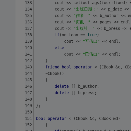
cout
 << setiosflags(ios::fixed) 
cout
 << 
"出版日期："
 << p_date <<
cout
 << 
"作者："
 << b_author << 
e
cout
 << 
"页数："
 << pages << 
endl
cout
 << 
"出版社："
 << b_press << 
if
(on_loan == 
true
)
cout
 << 
"可借出"
 << 
endl
;
else
cout
 << 
"已借出"
 << 
endl
;
    }
friend
bool
operator
 < (CBook &c, CB
    ~CBook()
    {
delete
 [] b_author;
delete
 [] b_press;
    }
};
bool
operator
 < (CBook &c, CBook &d)
    {