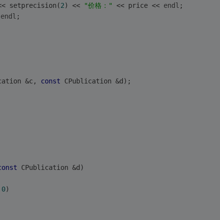
<< setprecision(
2
) << 
"价格："
 << price << 
endl
;
 
endl
;
cation &c, 
const
 CPublication &d);
const
 CPublication &d)
 
0
)