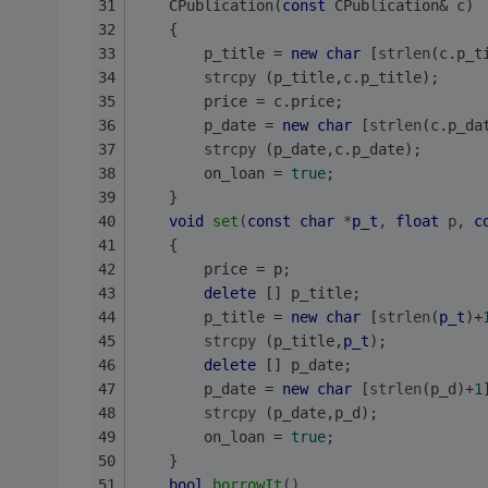
    CPublication(
const
 CPublication& c)
    {
        p_title = 
new
char
 [
strlen
(c.p_t
strcpy
 (p_title,c.p_title);
        price = c.price;
        p_date = 
new
char
 [
strlen
(c.p_da
strcpy
 (p_date,c.p_date);
        on_loan = 
true
;
    }
void
set
(
const
char
 *
p_t
, 
float
 p, 
c
    {
        price = p;
delete
 [] p_title;
        p_title = 
new
char
 [
strlen
(
p_t
)+
strcpy
 (p_title,
p_t
);
delete
 [] p_date;
        p_date = 
new
char
 [
strlen
(p_d)+
1
strcpy
 (p_date,p_d);
        on_loan = 
true
;
    }
bool
borrowIt
()