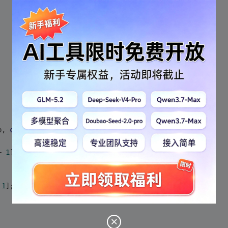
p, 
const
char
 *p_d)
+ 
1
];
 
1
];