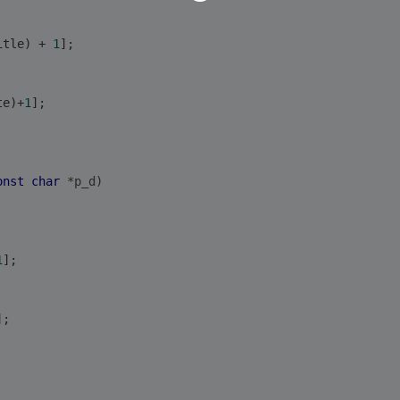
itle) + 
1
];
te)+
1
];
onst
char
 *p_d)
1
];
];