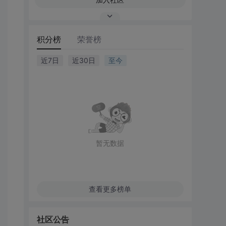
积分榜
荣誉榜
近7日
近30日
至今
暂无数据
查看更多榜单
社区公告