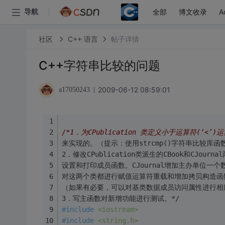
全部
博文收录
A
导航
社区
C++ 语言
帖子详情
C++字符串比较的问题
2009-06-12 08:59:01
a17050243
/*1．为CPublication 类定义小于运算符(‘<
来实现的。（提示：使用strcmp()字符串比较库函
2．修改CPublication类派生的CBook和CJ
设置和打印成员函数。CJournal增加主办单位一
对这两个类都进行赋值运算符重载和增加拷贝构造函
（如果有必要，可以对基类数据成员访问属性进行相
3．写主函数对新增功能进行测试。*/
#
include
<iostream>
#
include
<string.h>