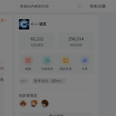
登录/注册
文章
C++ 语言
65,212
250,514
社区成员
社区内容
le)的字符串的大小
发帖
与我相关
我的任务
分享
，析购，
c++
技术论坛（原bbs）
社区管理员
加入社区