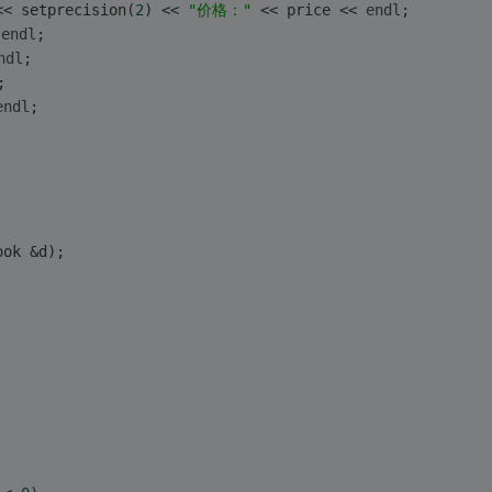
<< setprecision(
2
) << 
"价格："
 << price << 
endl
;
 
endl
;
ndl
;
;
endl
;
ook &d);