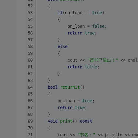
    {
if
(on_loan == 
true
)
        {
            on_loan = 
false
;
return
true
;
        }
else
        {
cout
 << 
"该书已借出！"
 << 
endl
return
false
;
        }
    }
bool
returnIt
()
    {
        on_loan = 
true
;
return
true
;
    }
void
print
()
const
    {
cout
 << 
"书名："
 << p_title << 
en