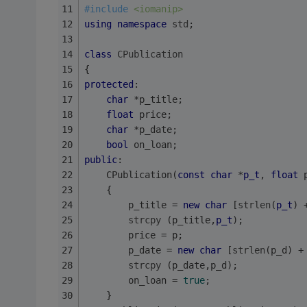
#
include
<iomanip>
using
namespace
std
;
class
CPublication
{
protected
:
char
 *p_title;
float
 price;
char
 *p_date;
bool
 on_loan;
public
:
    CPublication(
const
char
 *
p_t
, 
float
 
    {
        p_title = 
new
char
 [
strlen
(
p_t
) 
strcpy
 (p_title,
p_t
);
        price = p;
        p_date = 
new
char
 [
strlen
(p_d) +
strcpy
 (p_date,p_d);
        on_loan = 
true
;
    }