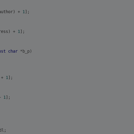
author) + 
1
];
ress) + 
1
];
nst
char
 *b_p)
 + 
1
];
+ 
1
];
dl
;