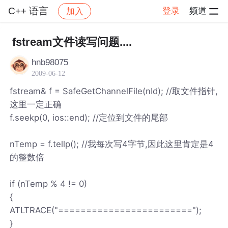
C++ 语言
登录
频道
加入
帖子详情
社区
C++ 语言
fstream文件读写问题....
hnb98075
2009-06-12
fstream& f = SafeGetChannelFile(nId); //取文件指针,
这里一定正确
f.seekp(0, ios::end); //定位到文件的尾部
nTemp = f.tellp(); //我每次写4字节,因此这里肯定是4
的整数倍
if (nTemp % 4 != 0)
{
ATLTRACE("========================");
}