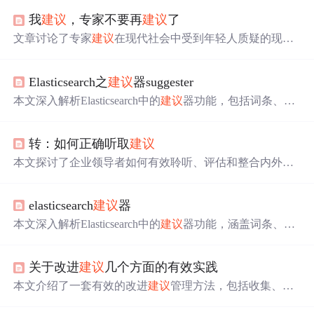
我
建议
，专家不要再
建议
了
文章讨论了专家
建议
在现代社会中受到年轻人质疑的现
象，分析了专家
建议
水分多、与现实脱节以及专家自身局
限性等问题，同时指出年轻人面临的压力和理智选择。在
Elasticsearch之
建议
器suggester
互联网时代，年轻人更加自信和独立，对专家
建议
持批判
态度，反映出社会中权利关系的变化和年轻人对真实共情
本文深入解析Elasticsearch中的
建议
器功能，包括词条、词
的需求。
组、完成及上下文
建议
器的使用场景与配置细节，阐述不
同
建议
器的特点与适用情况，如词条
建议
器的纠错能力、
转：如何正确听取
建议
词组
建议
器的长字段适应性、完成
建议
器的快速响应及字
段类型要求等。
本文探讨了企业领导者如何有效聆听、评估和整合内外部
建议
，强调开放性思维、选择合适顾问、理解心理偏见以
及构建高质量
建议
圈的重要性。
elasticsearch
建议
器
本文深入解析Elasticsearch中的
建议
器功能，涵盖词条、词
组、完成及上下文
建议
器的使用方法与原理。从基本配置
到高级操作，如分析器控制、权重设置、模糊查询等，全
关于改进
建议
几个方面的有效实践
面指导如何提升搜索体验。
本文介绍了一套有效的改进
建议
管理方法，包括收集、分
类、处理及统计分析改进
建议
，以支持组织过程改进工作