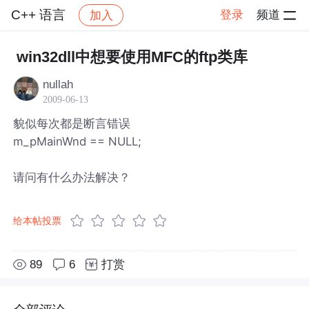
C++ 语言
登录
频道
加入
帖子详情
社区
C++ 语言
win32dll中想要使用MFC的ftp类库
nullah
2009-06-13
貌似每次都是断言错误
m_pMainWnd == NULL;
请问有什么办法解决？
给本帖投票
89
6
打赏