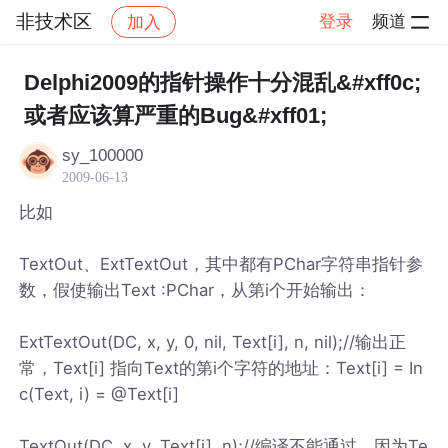
非技术区
登录
频道
加入
帖子详情
社区
非技术区
Delphi2009的指针操作十分混乱&#xff0c;
或者应该算严重的Bug&#xff01;
sy_100000
2009-06-13
比如
TextOut、ExtTextOut，其中都有PChar字符串指针参
数，假使输出Text :PChar，从第i个开始输出：
ExtTextOut(DC, x, y, 0, nil, Text[i], n, nil);//输出正
常，Text[i] 指向Text的第i个字符的地址：Text[i] = In
c(Text, i) = @Text[i]
TextOut(DC, x, y, Text[i], n);//编译不能通过，因为Te