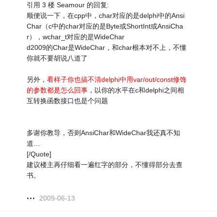
引用 3 楼 Seamour 的回复:
顺便说一下，在cpp中，char对应的是delphi中的Ansi
Char（c中的char对应的是Byte或ShortInt或AnsiCha
r），wchar_t对应的是WideChar
d2009的Char是WideChar，和char根本对不上，不懂
你就不要胡说八道了
另外，
看样子你也搞不清delphi中用var/out/const修饰
的参数都是怎么回事
，以你的水平在c和delphi之间相
互转换函数接口也是个问题
多谢你教导，否则AnsiChar和WideChar我还真不知
道…
[/Quote]
建议楼主再仔细看一遍红字的部分，不懂得部分去查
书。
2009-06-13