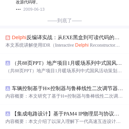
改源代码呀。
2009-06-13
——到底了——
Delphi
反编译实战：从EXE黑盒到可读代码的完整指南
本文系统讲解使用IDR（Interactive
Delphi
Reconstructor）
对
Delphi
编译的Windows PE程序进行静态反编译与逻辑重
构的技术路径。涵盖环境搭建、知识库配置、PE/资源识
（共88页PPT）地产项目1月暖场系列中式国风活动策划方案.pptx
别、窗体与事件恢复、类结构重建、编译器优化应对及动
态调试协同等核心环节，并结合注册验证案例说明从字符
（共88页PPT）地产项目1月暖场系列中式国风活动策划方
串定位、交叉引用分析到
算
法还原的完整逆向流程，强调I
案.pptx
DR在遗产系统维护与安全审计中的工程化应用价值。
车辆控制基于H∞控制器与鲁棒线性二次调节器RLQR的铰接式重型车辆的稳健路径跟踪控制研究（Matlab代码实现）
内容概要：本文研究了基于H∞控制器与鲁棒线性二次调节
器（RLQR）的铰接式重型车辆稳健路径跟踪控制方法，
并通过Matlab代码实现仿真验证。针对铰接式车辆在复杂
【集成电路设计】基于PAM4 IP物理层与协议兼容性验证：5nm工艺下高速互连系统电气合规测试平台
工况下路径跟踪精度低、稳定性差的问题，提出结合H∞控
制与RLQR的复合控制策略，以提升系统对参数不确定
内容概要：本文介绍了以深入理解下一代高速互连设计的
性、外部干扰及模型摄动的鲁棒性。文中建立了车辆动力
关键要素。