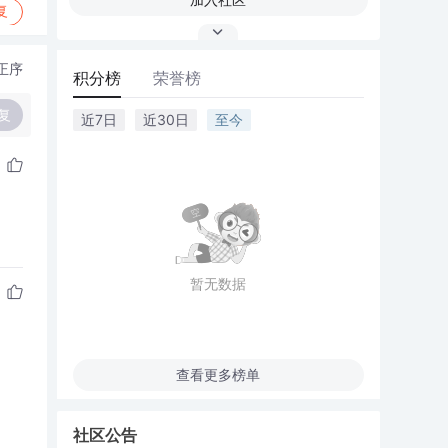
复
正序
积分榜
荣誉榜
复
近7日
近30日
至今
暂无数据
查看更多榜单
社区公告