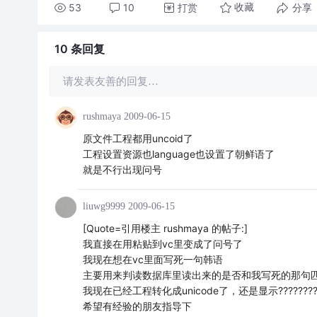
53
10
打赏
分享
收藏
10 条
回复
请发表友善的回复…
rushmaya
2009-06-15
原文件工程都用uncoid了
工程设置资源也language也设置了朝鲜语了
就是不行出现问号
liuwg9999
2009-06-15
[Quote=引用楼主 rushmaya 的帖子:]
我直接在用粘贴到vc里变成了问号了
我现在想在vc里面写死一句韩语
主要用来判读数据库里读出来的是否和我写死的那句
我现在已经工程转化成unicode了，还是显示???????
希望有经验的朋友指导下