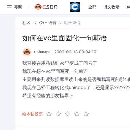
全部
博文收录
A
导航
社区
C++ 语言
帖子详情
如何在vc里面固化一句韩语
2009-06-13 09:04:10
rushmaya
我直接在用粘贴到vc里变成了问号了
我现在想在vc里面写死一句韩语
主要用来判读数据库里读出来的是否和我写死的那句
我现在已经工程转化成unicode了，还是显示???????
希望有经验的朋友指导下
给本帖投票