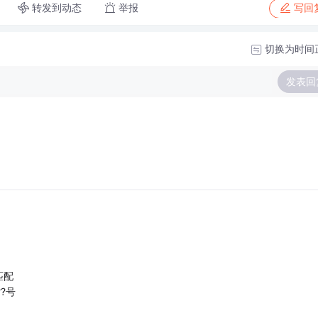
转发到动态
举报
写回
切换为时间
发表回
匹配
??号