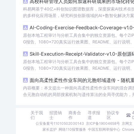
高校科研管理人员如何加速科研成果的市场化转化？
科易网基于40亿+科创知识图谱数据库，深度探索AI技术
的多样化应用场景，研究科技创新领域的AI+数智化解决方
AI-Coding-Exercise-Feedback-Coverage-
原创本地工程审计与分析工具合集中的独立资源包。每个ZIP
G报告、1080×720真实运行效果图、README、运行说明、功
m test验证算法，执行npm run report生成报
Skill-Execution-Receipt-Validator-v1.0-原
源码、Logo、官方截图、论文、生产日志或其他受限素材
原创本地工程审计与分析工具合集中的独立资源包。每个ZIP
G报告、1080×720真实运行效果图、README、运行说明、功
m test验证算法，执行npm run report生成报
面向高柔性柔性作业车间的元胞邻域遗传 - 随机重
源码、Logo、官方截图、论文、生产日志或其他受限素材
内容概要：本文提出一种面向高柔性柔性作业车间的混合调
合元胞自动机的局部搜索机制与遗传算法的全局寻优能力，
高柔性车间环境中工序灵活、设备多样、约束复杂的调度挑
的前提下，以最小化最大完工时间等为目标，显著提升了调度
关于我
招贤纳
商务合
寻求报
协议专
性能验证，为复杂制造系统的智能调度提供了理论支撑与技术路径； 适合人群：具备一定编程基础，熟悉Matlab工具，
们
士
作
道
区
业工程、自动化或运筹优化方向的研究生、科研人员及工程技术人员； 使用场景及目标：① 解决高柔性作业车
公安备案号11010502030143
京ICP备19004658号
京网文〔
题；② 提升多工序、多设备、多约束条件下生产调度的优
家长监护
网络110报警服务
中国互联网举报中心
Chro
基础； 阅读建议：建议读者结合文中提到的智能优化算法背景知识进行系统学习，重点关注元胞邻域结构设计与遗传算法的融合机制，动