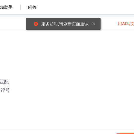
da助手
问答
用AI写
服务超时,请刷新页面重试
匹配
??号