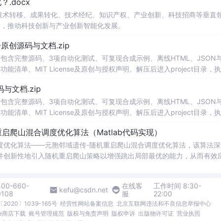
.docx
在技术转移、成果转化、技术经纪、知识产权、产业创新、科技招商等垂直
案，推动科技创新与产业创新智能化发展。
v1.0-原创源码与文档.zip
包含完整源码、3项自动化测试、可复现合成示例、离线HTML、JSON与
能清单、MIT License及原创与授权声明。解压后进入project目录，执
告，也可通过本地静态服务器打开网页。运行时零第三方依赖，不包含热点产品或开源
创源码与文档.zip
。适合前端开发、AI应用工程、测试审计和课程实践。
包含完整源码、3项自动化测试、可复现合成示例、离线HTML、JSON与
能清单、MIT License及原创与授权声明。解压后进入project目录，执
告，也可通过本地静态服务器打开网页。运行时零第三方依赖，不包含热点产品或开源
启爬山混合调度优化算法（Matlab代码实现）
。适合前端开发、AI应用工程、测试审计和课程实践。
度优化算法——元胞邻域遗传-随机重启爬山混合调度优化算法，该算法深
并创新性地引入随机重启爬山策略以增强跳出局部最优的能力，从而有效
战；通过构建精细化的数学模型，算法在满足工艺顺序、资源能力等多重
方案的质量与求解效率，相关方法已通过Matlab编程实现，支持仿真实
400-660-
在线客
工作时间 8:30-
从事智能制造、工
kefu@csdn.net
0108
服
22:00
间中的复杂任务调度问
2020〕1039-165号
经营性网站备案信息
北京互联网违法和不良信息举报中心
化性能；③ 为智能优化算法在工业场景中的融合应用提供参考案例与代码
me商店下载
账号管理规范
版权与免责声明
版权申诉
出版物许可证
营业执照