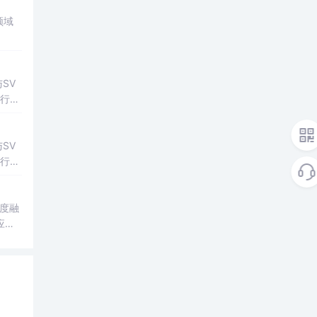
领域
SV
行np
项目
SV
行np
项目
度融
应对
约束
验与
实现