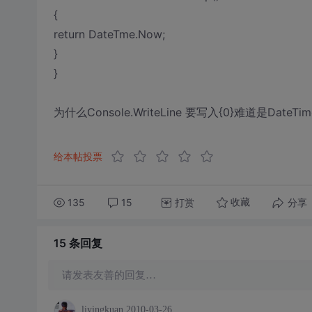
{
return DateTme.Now;
}
}
为什么Console.WriteLine 要写入{0}难道是Date
给本帖投票
135
15
打赏
分享
收藏
15 条
回复
请发表友善的回复…
liyingkuan
2010-03-26