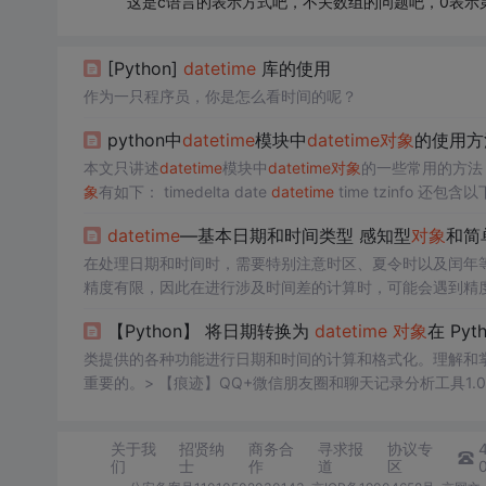
这是c语言的表示方式吧，不关数组的问题吧，0表示
[Python]
datetime
库的使用
作为一只程序员，你是怎么看时间的呢？
python中
datetime
模块中
datetime
对象
的使用方
本文只讲述
datetime
模块中
datetime
对象
的一些常用的方法
象
有如下： timedelta date
datetime
time tzinfo 还
返回的是9999）
datetime
对象
它的构造方法：
datetime
—基本日期和时间类型 感知型
对象
和简
在处理日期和时间时，需要特别注意时区、夏令时以及闰年
精度有限，因此在进行涉及时间差的计算时，可能会遇到精
型（naive）
对象
。模块提供了几个类，用于处理日期、时间
【Python】 将日期转换为
datetime
对象
在 Pyt
个部分。等，用于表示日期和时间的各种极限和星期几的常
包括日期信息。
类提供的各种功能进行日期和时间的计算和格式化。理解和掌握
重要的。> 【痕迹】QQ+微信朋友圈和聊天记录分析工具1.0.
这个方法的第
一个
参数是日期时间字符串，第二个参数是
一
的
一个
基础且重要的步骤。在 Python 中，处理日期和
关于我
招贤纳
商务合
寻求报
协议专
们
士
作
道
区