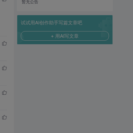
暂无公告
试试用AI创作助手写篇文章吧
+ 用AI写文章