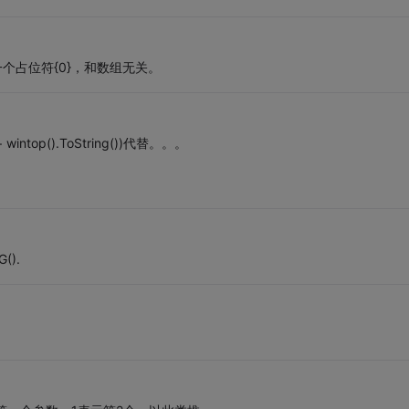
个占位符{0}，和数组无关。
 wintop().ToString())代替。。。
().