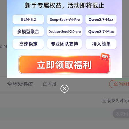
Time.Now 返回的是个数组？
转发到动态
举报
写回
切换为时间
发表回