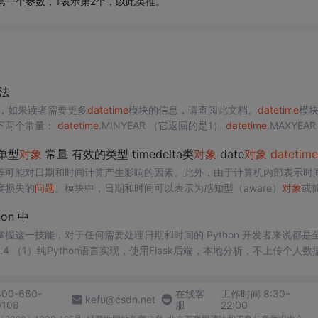
第一个参数，1表示第2个，以此类推。
法
，如果读者需要更多
datetime
模块的信息，请查阅此文档。
datetime
模
包含以下两个常量：
datetime
.MINYEAR （它返回的是1）
datetime
.MAXYEA
单型
对象
常量 有效的类型 timedelta类
对象
date
对象
datetime
等可能对日期和时间计算产生影响的因素。此外，由于计算机内部表示时
度损失的
问
题
。模块中，日期和时间可以表示为感知型（aware）
对象
或
、时间间隔以及时区信息。这些方法使用特定的格式码来表示日期和时间
hon 中
量。
对象
表示
一个
特定的日期，不包含时间信息。
对象
表示一天中的时间
这一技能，对于任何需要处理日期和时间的 Python 开发者来说都是
4 （1）纯Python语言实现，使用Flask后端，本地分析，不上传个人数
个
格式字符串，用于指定日期时间字符串的格式。
对象
是处理日期和时间
时间的库是。，它提供了广泛的功能来处理日期和时间。
400-660-
在线客
工作时间 8:30-
kefu@csdn.net
0108
服
22:00