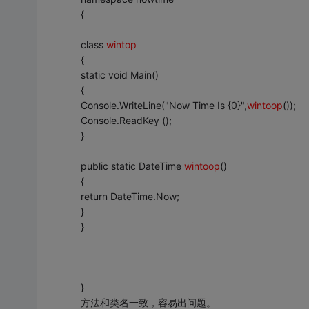
{
class
wintop
{
static void Main()
{
Console.WriteLine("Now Time Is {0}",
wintoop
());
Console.ReadKey ();
}
public static DateTime
wintoop
()
{
return DateTime.Now;
}
}
}
方法和类名一致，容易出问题。