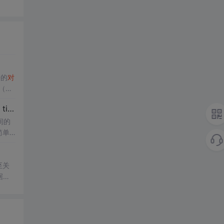
块的
对
R（它
time tzinfo——《跟老吕学Python编程》
间的
简单
的各
，不
至关
据。
数据