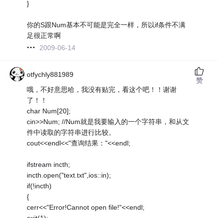
}
你的S跟Num基本不可能是完全一样，所以if条件不满
足很正常啊
2009-06-14
otfychly881989
赞
哦，不好意思哈，我没有贴完，看这个吧！！谢谢
了！！
char Num[20];
cin>>Num; //Num就是我要输入的一个字符串，和从文
件中读取的字符串进行比较。
cout<<endl<<"查询结果："<<endl;
ifstream incth;
incth.open("text.txt",ios::in);
if(!incth)
{
cerr<<"Error!Cannot open file!"<<endl;
exit(1);