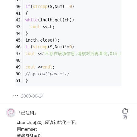
if
(
strcmp
(S,Num)==
0
) 
{ 
while
(incth.get(ch)) 
cout
 <<ch; 
} 
incth.close();
if
(
strcmp
(S,Num)!=
0
) 
cout
 <<
"不存在该项信息,请核对后再查询,O(∩_∩)O谢谢
cout
 <<
endl
; 
//system("pause");
}
2009-06-14
「已注销」
赞
char ch,S[20], 应该初始化一下。
用memset
或者S[6] = 0;