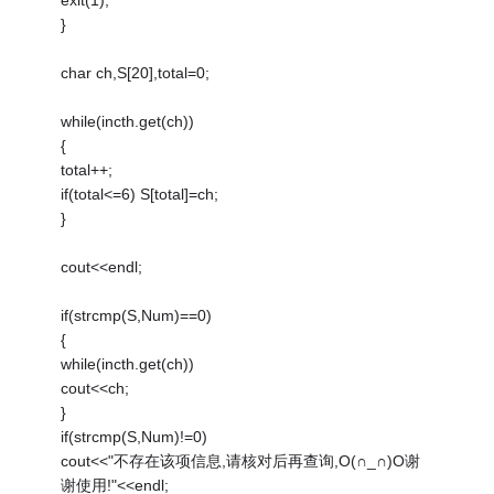
}
char ch,S[20],total=0;
while(incth.get(ch))
{
total++;
if(total<=6) S[total]=ch;
}
cout<<endl;
if(strcmp(S,Num)==0)
{
while(incth.get(ch))
cout<<ch;
}
if(strcmp(S,Num)!=0)
cout<<"不存在该项信息,请核对后再查询,O(∩_∩)O谢
谢使用!"<<endl;