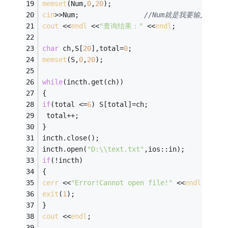
memset
(Num,
0
,
20
);
cin
>>Num;                
//Num就是我要输入的
cout
 <<
endl
 <<
"查询结果："
 <<
endl
; 
char
 ch,S[
20
],total=
0
; 
memset
(S,
0
,
20
);
while
(incth.get(ch)) 
{ 
if
(total <=
6
) S[total]=ch;
 total++; 
} 
incth.close();
incth.open(
"D:\\text.txt"
,ios::in); 
if
(!incth) 
{ 
cerr
 <<
"Error!Cannot open file!"
 <<
endl
; 
exit
(
1
); 
} 
cout
 <<
endl
; 