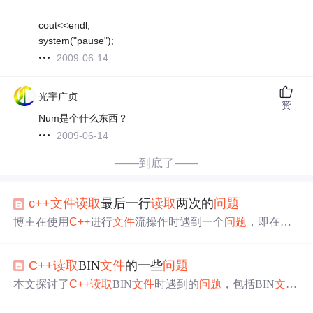
cout<<endl;
system("pause");
2009-06-14
光宇广贞
赞
Num是个什么东西？
2009-06-14
——到底了——
c++
文件
读取
最后一行
读取
两次的
问题
博主在使用
C++
进行
文件
流操作时遇到一个
问题
，即在
读
取
文件
最后一行时出现了
读取
两次的情况，导致向量下标
越界错误。通过研究发现，这是由于程序在
读取
文件
结束
C++
读取
BIN
文件
的一些
问题
符后没有正确停止，而是继续尝试
读取
。解决方案包括检
查
文件
结束状态，或者使用istringstream流来更精确地控制
本文探讨了
C++
读取
BIN
文件
时遇到的
问题
，包括BIN
文件
读取
。只有当
文件
的最后一行为空行时，此
问题
才会出
的性质、
C++
的
读取
方式以及类型转换的注意事项。在处
现。