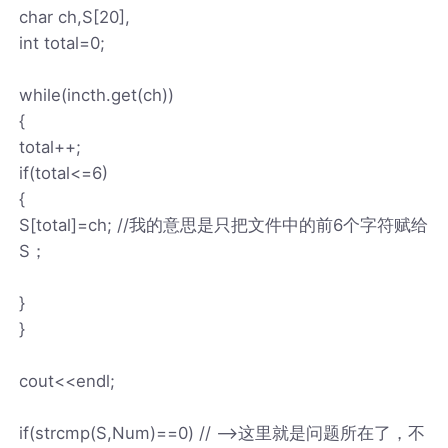
char ch,S[20],
int total=0;
while(incth.get(ch))
{
total++;
if(total<=6)
{
S[total]=ch; //我的意思是只把文件中的前6个字符赋给
S；
}
}
cout<<endl;
if(strcmp(S,Num)==0) // ——>这里就是问题所在了，不