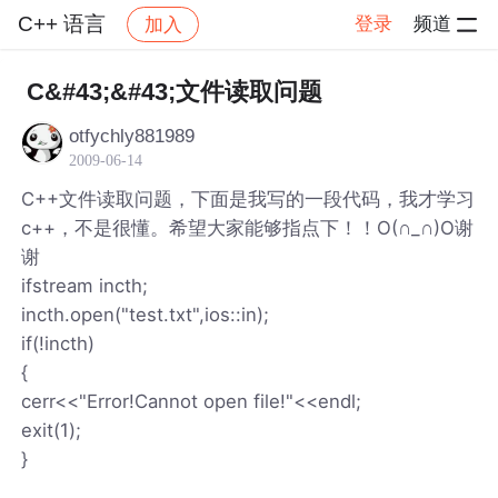
C++ 语言
登录
频道
加入
帖子详情
社区
C++ 语言
C&#43;&#43;文件读取问题
otfychly881989
2009-06-14
C++文件读取问题，下面是我写的一段代码，我才学习
c++，不是很懂。希望大家能够指点下！！O(∩_∩)O谢
谢
ifstream incth;
incth.open("test.txt",ios::in);
if(!incth)
{
cerr<<"Error!Cannot open file!"<<endl;
exit(1);
}