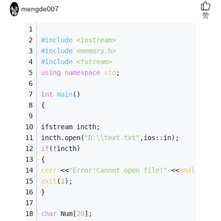
mengde007
赞
#
include
<iostream>
#
include
<memory.h>
#
include
<fstream>
using
namespace
std
; 
int
main
()
{
ifstream incth; 
incth.open(
"D:\\text.txt"
,ios::in); 
if
(!incth) 
{ 
cerr
 <<
"Error!Cannot open file!"
 <<
endl
; 
exit
(
1
); 
} 
char
 Num[
20
]; 