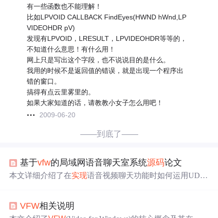
有一些函数也不能理解！
比如LPVOID CALLBACK FindEyes(HWND hWnd,LP
VIDEOHDR pV)
发现有LPVOID，LRESULT，LPVIDEOHDR等等的，
不知道什么意思！有什么用！
网上只是写出这个字段，也不说说目的是什么。
我用的时候不是返回值的错误，就是出现一个程序出
错的窗口。
搞得有点云里雾里的。
如果大家知道的话，请教教小女子怎么用吧！
2009-06-20
——到底了——
基于
vfw
的局域网语音聊天室系统
源码
论文
本文详细介绍了在
实现
语音视频聊天功能时如何运用UDP
套接字进行点对点通信。通过
VFW
接口，文章阐述了视频
捕获的步骤，包括建立采集窗口、初始化、设置
回调
函数
VFW
相关说明
等。同时，提到了捕获速度、终止捕获、时间限制的设置
方法。此外，文章还涉及了音频的录制和播放，使用CWin