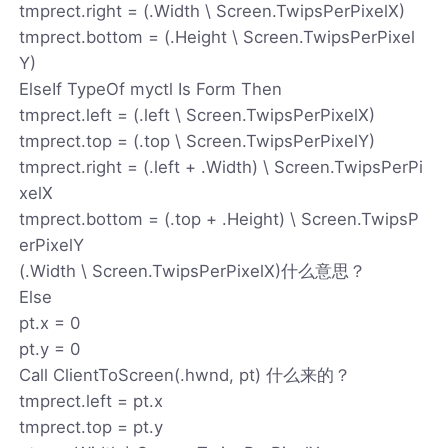
tmprect.right = (.Width \ Screen.TwipsPerPixelX)
tmprect.bottom = (.Height \ Screen.TwipsPerPixel
Y)
ElseIf TypeOf myctl Is Form Then
tmprect.left = (.left \ Screen.TwipsPerPixelX)
tmprect.top = (.top \ Screen.TwipsPerPixelY)
tmprect.right = (.left + .Width) \ Screen.TwipsPerPi
xelX
tmprect.bottom = (.top + .Height) \ Screen.TwipsP
erPixelY
(.Width \ Screen.TwipsPerPixelX)什么意思？
Else
pt.x = 0
pt.y = 0
Call ClientToScreen(.hwnd, pt) 什么来的？
tmprect.left = pt.x
tmprect.top = pt.y