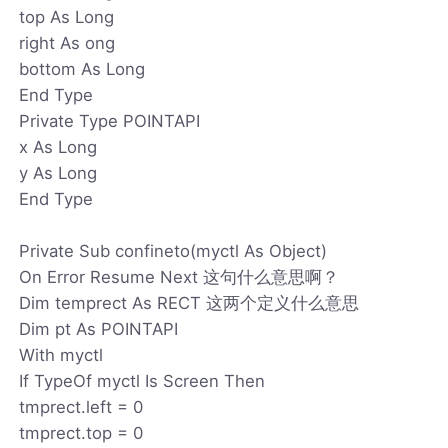
top As Long
right As ong
bottom As Long
End Type
Private Type POINTAPI
x As Long
y As Long
End Type
Private Sub confineto(myctl As Object)
On Error Resume Next 这句什么意思啊？
Dim temprect As RECT 这两个定义什么意思
Dim pt As POINTAPI
With myctl
If TypeOf myctl Is Screen Then
tmprect.left = 0
tmprect.top = 0