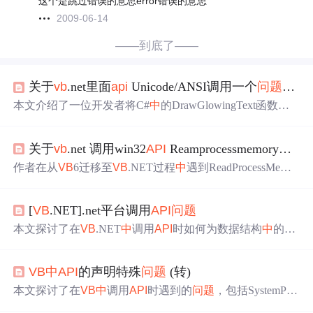
这个是跳过错误的意思error错误的意思
2009-06-14
——到底了——
关于
vb
.net里面
api
Unicode/ANSI调用一个
问题
解答
本文介绍了一位开发者将C#
中
的DrawGlowingText函数转
换为
VB
.NET时遇到的乱码
问题
及其解决方法。
问题
源于
A
PI
声明方式不当导致字符串编码不匹配。文章提供了正确
关于
vb
.net 调用win32
API
Reamprocessmemory的
问
的P/Invoke声明方式，并附上了完整的
VB
.NET示例代码。
作者在从
VB
6迁移至
VB
.NET过程
中
遇到ReadProcessMemor
y
API
调用
问题
。在
VB
.NET环境下，尝试读取内存地址的
数据时总是返回0，而在
VB
6
中
则能正常工作。文章探讨了
[
VB
.NET].net平台调用
API
问题
类型转换及参数传递的
问题
。
本文探讨了在
VB
.NET
中
调用
API
时如何为数据结构
中
的字
符串分配指定大小的
问题
，特别是针对自定义结构体
中
包
含的字符串类型成员。讨论了不同方法及其适用场景，并
VB
中
API
的声明特殊
问题
(转)
提供了具体的代码示例。
本文探讨了在
VB
中
调用
API
时遇到的
问题
，包括SystemPar
ameterInfo和SendMessage两个
API
的具体使用场景，特别是