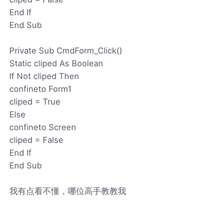
End If
End Sub
Private Sub CmdForm_Click()
Static cliped As Boolean
If Not cliped Then
confineto Form1
cliped = True
Else
confineto Screen
cliped = False
End If
End Sub
我有点看不懂，哪位高手教教我