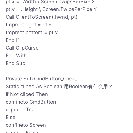
pt.x = .Width \ Screen.TwipsPerPixelX
pt.y = .Height \ Screen.TwipsPerPixelY
Call ClientToScreen(.hwnd, pt)
tmprect.right = pt.x
tmprect.bottom = pt.y
End If
Call ClipCursor
End With
End Sub
Private Sub CmdButton_Click()
Static cliped As Boolean 用Boolean有什么用？
If Not cliped Then
confineto CmdButton
cliped = True
Else
confineto Screen
cliped = False