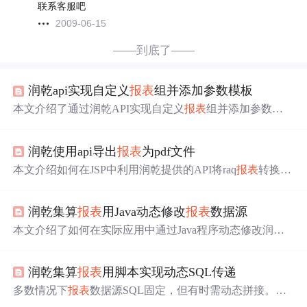
联系客服吧
2009-06-15
——到底了——
润乾api实现自定义
报表
组并添加参数模板
本文介绍了通过润乾API实现自定义
报表
组并添加参数模
板的方法。先定义选择
报表
形式，再用润乾方法创建
报表
组对象、子
报表
和
报表
项，添加到
报表
组并保存。最后通
润乾使用api导出
报表
为pdf文件
过JSP实现发布预览，加上润乾参数模板，完成选择
报表
展
现成
报表
组的操作。
本文介绍如何在JSP中利用润乾提供的API将raq
报表
转换为
PDF文件并保存到指定路径。通过读取
报表
模板，进行运
算，然后使用API导出为PDF，实现了后台自动化导出功
润乾集算
报表
用Java动态修改
报表
数据源
能。
本文介绍了如何在实际应用中通过Java程序动态修改润乾
集算
报表
的数据源SQL，以减少重复
报表
开发。示例中展
示了读取
报表
模板，根据条件设置不同SQL，以及发布
报
润乾集算
报表
用脚本实现动态SQL传递
表
的过程，实现了数据源切换的功能。
多数情况下
报表
数据源SQL固定，但有时需动态拼接。润
乾集算
报表
提供内置脚本可快速完成动态
报表
。以查询订