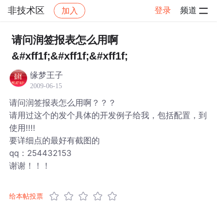
非技术区
登录
频道
加入
帖子详情
社区
非技术区
请问润签报表怎么用啊
&#xff1f;&#xff1f;&#xff1f;
缘梦王子
2009-06-15
请问润签报表怎么用啊？？？
请用过这个的发个具体的开发例子给我，包括配置，到
使用!!!!
要详细点的最好有截图的
qq：254432153
谢谢！！！
给本帖投票