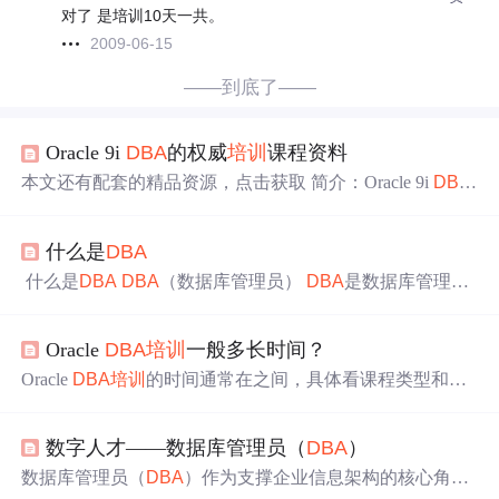
对了 是培训10天一共。
2009-06-15
——到底了——
Oracle 9i
DBA
的权威
培训
课程资料
本文还有配套的精品资源，点击获取 简介：Oracle 9i
DBA
的
培训
文档是由Oracle大陆服务公司的资深
培训
师编写，
专为数据库管理员（
DBA
）设计的专业学习材料。文档全
什么是
DBA
面覆盖了Oracle 9i
DBA
的核心概念、功能和最佳实践，旨
在帮助
DBA
深入理解、管理和优化Oracle数据库系统。内
什么是
DBA
DBA
（数据库管理员）
DBA
是数据库管理员
容涵盖了数据库架构、性能监控与调优、数据查询优化、
认证，英文是Database Administrator。
DBA
的等级
DBA
的
备份与恢复策略，以及安全性管理...
等级并不是很严格的。按照对数据库的掌握情况，我简单
Oracle
DBA
培训
一般多长时间？
地分成三个等级：初级Primary、中级Intermediate和高级Sen
ior。 初级
DBA
又称为DBBS，是英文Database Baby Sitter的
Oracle
DBA
培训
的时间通常在‌‌之间，具体看课程类型和你
缩写。
DBA
的主要职责： 1
的学习目标。不过别只看总时长，关键得看每天学什么、
练什么——有些机构把时间拖到半年，结果全是理论；有
数字人才——数据库管理员（
DBA
）
些课程压缩到2个月，但全是干货。
数据库管理员（
DBA
）作为支撑企业信息架构的核心角