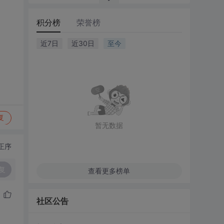
积分榜
荣誉榜
近7日
近30日
至今
复
暂无数据
正序
复
查看更多榜单
社区公告