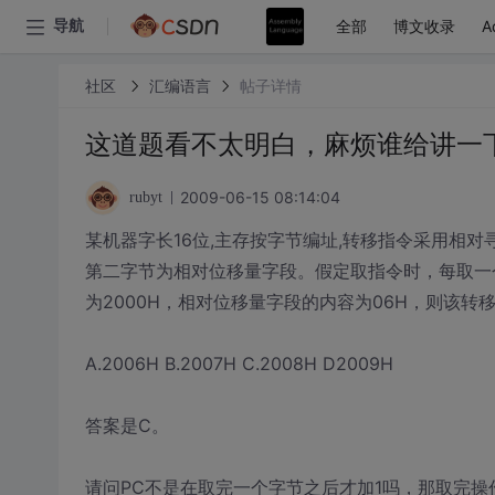
全部
博文收录
A
导航
社区
汇编语言
帖子详情
这道题看不太明白，麻烦谁给讲一
2009-06-15 08:14:04
rubyt
某机器字长16位,主存按字节编址,转移指令采用相对
第二字节为相对位移量字段。假定取指令时，每取一
为2000H，相对位移量字段的内容为06H，则该
A.2006H B.2007H C.2008H D2009H
答案是C。
请问PC不是在取完一个字节之后才加1吗，那取完操作