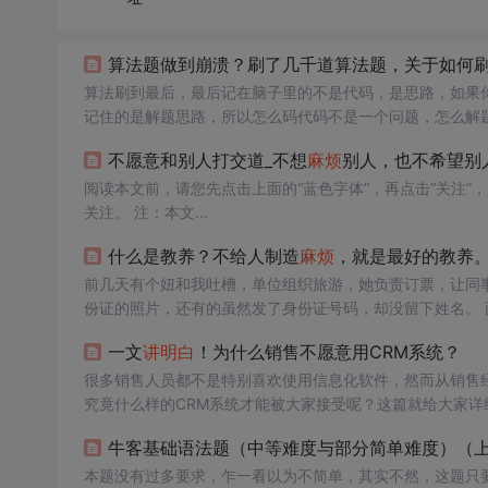
算法题做到崩溃？刷了几千道算法题，关于如何
算法刷到最后，最后记在脑子里的不是代码，是思路，如果
记住的是解题思路，所以怎么码代码不是一个问题，怎么解
是你的话你会用什么方法去解，想好了以后用代码实现一遍
不愿意和别人打交道_不想
麻烦
别人，也不希望别
因不是你的编程问题，而是你的思路在某个点...
阅读本文前，请您先点击上面的“蓝色字体”，再点击“关注
关注。 注：本文...
什么是教养？不给人制造
麻烦
，就是最好的教养
前几天有个妞和我吐槽，单位组织旅游，她负责订票，让同
份证的照片，还有的虽然发了身份证号码，却没留下姓名。 面对十几张照片，她瞬间傻眼了，为什么就不直接输号码给自己呢？难不成要
让她一个一个数字敲出来？ 这种只图自己方便，完全不考虑对方感受的情况，在生活中并不少见。 丢垃圾不看可回收与不可回收，两个垃
一文
讲
明白
！为什么销售不愿意用CRM系统？
圾箱里乱丢一气；公共食堂的餐...
很多销售人员都不是特别喜欢使用信息化软件，然而从销售
究竟什么样的CRM系统才能被大家接受呢？这篇就给大家详
牛客基础语法题（中等难度与部分简单难度）（
本题没有过多要求，乍一看以为不简单，其实不然，这题只