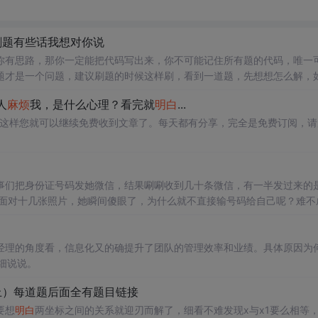
刷题有些话我想对你说
你有思路，那你一定能把代码写出来，你不可能记住所有题的代码，唯一
题才是一个问题，建议刷题的时候这样刷，看到一道题，先想想怎么解，
，看能不能行，一般把想法用代码实现后，你的代码跑不通，９０％以上
人
麻烦
我，是什么心理？看完就
明白
...
”，这样您就可以继续免费收到文章了。每天都有分享，完全是免费订阅，请
。
事们把身份证号码发她微信，结果唰唰收到几十条微信，有一半发过来的
经理的角度看，信息化又的确提升了团队的管理效率和业绩。具体原因为
细说说。
上）每道题后面全有题目链接
要想
明白
两坐标之间的关系就迎刃而解了，细看不难发现x与x1要么相等