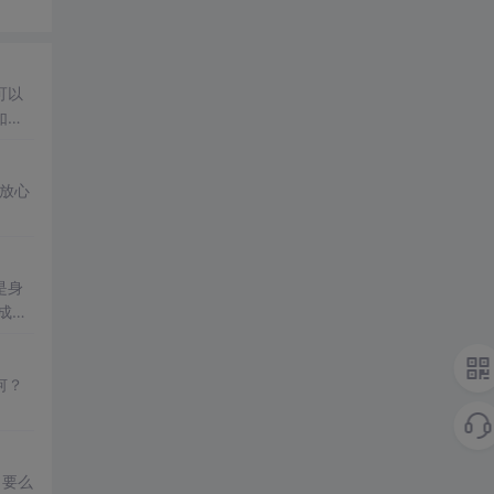
可以
如果
的原
放心
是身
何？
，要么