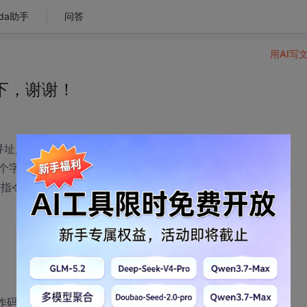
da助手
问答
用AI写
下，谢谢！
寻址,由两个字节组成,第一字节为操作码字段，
个字节PC自动加1。若某转移指令所在主存地址
转移指令成功转移以后的目标地址是
码之后就是2001H，再读取相对位移量06H，