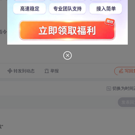
指令的过程，谢谢了！
转发到动态
举报
写回
切换为时间
发表回
"