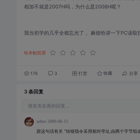
相加不就是2007H吗，为什么是2008H呢？
我当初学的几乎全都忘光了， 麻烦给讲一下PC读取
给本帖投票
176
3
打赏
分享
收藏
3 条
回复
请发表友善的回复…
asheo
2009-06-15
跟这句话有关 "转移指令采用相对寻址,由两个字节组成