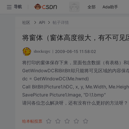
全部
Ada助手
导航
社区
API
帖子详情
将窗体（窗体高度很大，有不可见
2009-06-15 11:58:02
shockcqyc
将打印的窗体保存下来，里面包含数据（有表格）和
GetWindowDC和BitBlt却只能将可见区域的内容
dc = GetWindowDC(Me.hwnd)
Call BitBlt(Picture1.hDC, x, y, Me.Width, Me.Heig
SavePicture Picture1.Image, "D:\1.bmp"
请问各位怎么解决呀，还有没有什么更好的方法呀？
给本帖投票