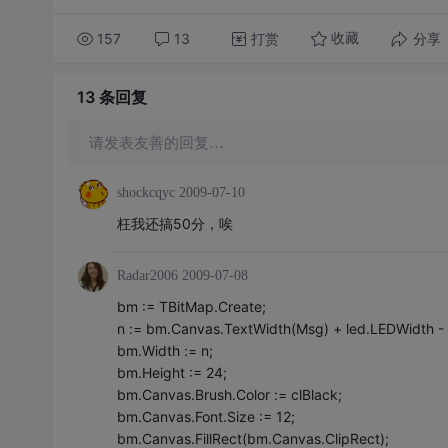
157
13
打赏
分享
收藏
13 条
回复
请发表友善的回复…
shockcqyc
2009-07-10
枉我还搞50分，唉
Radar2006
2009-07-08
bm := TBitMap.Create;
n := bm.Canvas.TextWidth(Msg) + led.LEDWi
bm.Width := n;
bm.Height := 24;
bm.Canvas.Brush.Color := clBlack;
bm.Canvas.Font.Size := 12;
bm.Canvas.FillRect(bm.Canvas.ClipRect);