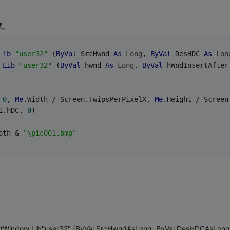
试试。
Lib
"user32"
 (
ByVal
 SrcHwnd 
As
Long
, 
ByVal
 DesHDC 
As
Lon
 
Lib
"user32"
 (
ByVal
 hwnd 
As
Long
, 
ByVal
 hWndInsertAfter
 
0
, 
Me
.Width / Screen.TwipsPerPixelX, 
Me
.Height / Screen
1.hDC, 
0
)
ath & 
"\pic001.bmp"
rintWindow Lib"user32" (ByVal SrcHwndAsLong, ByVal DesHDCAsLong