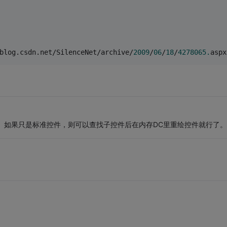
csdn.net/SilenceNet/archive/
2009
/
06
/
18
/
4278065.
aspx
理。如果只是标准控件，则可以查找子控件后在内存DC里重绘控件就行了。
。