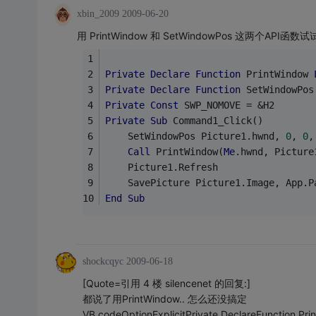
xbin_2009
2009-06-20
用 PrintWindow 和 SetWindowPos 这两个API函数
Private
Declare
Function
 PrintWindow 
Private
Declare
Function
 SetWindowPos
Private
Const
 SWP_NOMOVE = &H2
Private
Sub
 Command1_Click()
    SetWindowPos Picture1.hwnd, 
0
, 
0
,
Call
 PrintWindow(
Me
.hwnd, Picture
    Picture1.Refresh
    SavePicture Picture1.Image, App.P
End
Sub
shockcqyc
2009-06-18
[Quote=引用 4 楼 silencenet 的回复:]
都说了用PrintWindow.. 怎么还没搞定
VB codeOptionExplicitPrivate DeclareFunction P