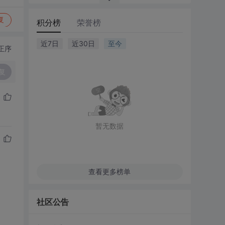
复
积分榜
荣誉榜
近7日
近30日
至今
正序
复
暂无数据
查看更多榜单
社区公告