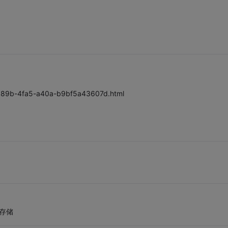
-a89b-4fa5-a40a-b9bf5a43607d.html
m存储