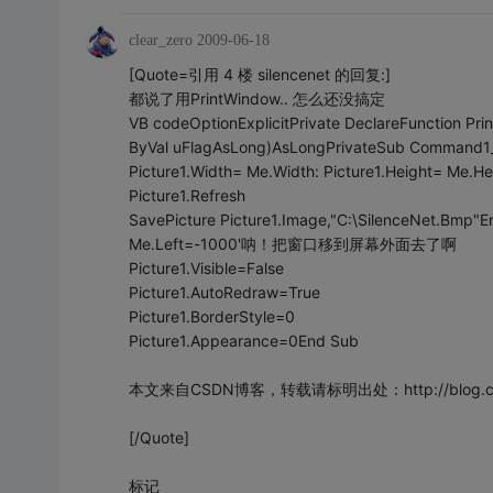
clear_zero
2009-06-18
[Quote=引用 4 楼 silencenet 的回复:]
都说了用PrintWindow.. 怎么还没搞定
VB codeOptionExplicitPrivate DeclareFunction P
ByVal uFlagAsLong)AsLongPrivateSub Command1_
Picture1.Width= Me.Width: Picture1.Height= Me.He
Picture1.Refresh
SavePicture Picture1.Image,"C:\SilenceNet.Bmp"
Me.Left=-1000'呐！把窗口移到屏幕外面去了啊
Picture1.Visible=False
Picture1.AutoRedraw=True
Picture1.BorderStyle=0
Picture1.Appearance=0End Sub
本文来自CSDN博客，转载请标明出处：http://blog.csdn.net
[/Quote]
标记