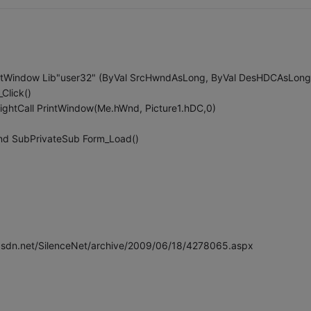
rintWindow Lib"user32" (ByVal SrcHwndAsLong, ByVal DesHDCAsLong
Click()
ightCall PrintWindow(Me.hWnd, Picture1.hDC,0)
End SubPrivateSub Form_Load()
/SilenceNet/archive/2009/06/18/4278065.aspx