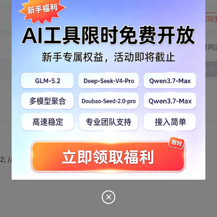
转发到动态
举报
写回
切换为时间
发表回
dth - 2; //显示后一条后加空白行