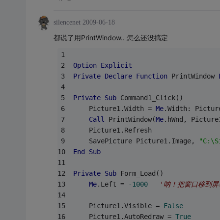
silencenet
2009-06-18
都说了用PrintWindow.. 怎么还没搞定
Option
Explicit
Private
Declare
Function
 PrintWindow 
Private
Sub
 Command1_Click()   
    Picture1.Width = 
Me
.Width: Pictur
Call
 PrintWindow(
Me
.hWnd, Picture
    Picture1.Refresh   
    SavePicture Picture1.Image, 
"C:\S
End
Sub
Private
Sub
 Form_Load()   
Me
.Left = 
-1000
'呐！把窗口移到屏
    Picture1.Visible = 
False
    Picture1.AutoRedraw = 
True