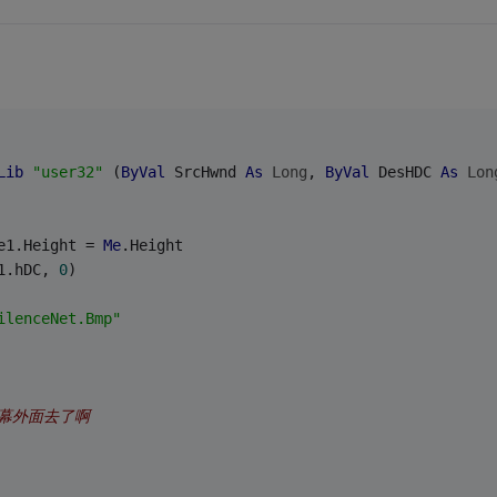
Lib
"user32"
 (
ByVal
 SrcHwnd 
As
Long
, 
ByVal
 DesHDC 
As
Lon
e1.Height = 
Me
.Height   
1.hDC, 
0
)   
ilenceNet.Bmp"
幕外面去了啊   