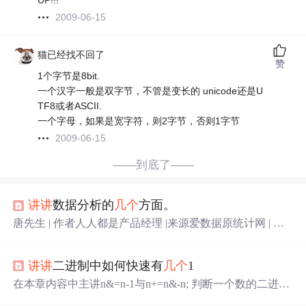
UP!!!
2009-06-15
猫已经找不回了
赞
1个字节是8bit.
一个汉字一般是双字节，不管是变长的 unicode还是U
TF8或者ASCII.
一个字母，如果是宽字符，则2字节，否则1字节
2009-06-15
——到底了——
讲讲
数据分析的
几个
方面。
唐先生 | 作者人人都是产品经理 |来源爱数据原统计网 | 转
自http://www.woshipm.com/data-analysis/864644.html大家
好，我是小z怎么根据...
讲讲
二进制中如何快速有
几个
1
在本章内容中主讲n&=n-1与n+=n&-n; 判断一个数的二进制
中有
几个
1, 通常想到的办法是不断右移，不断判断（记住