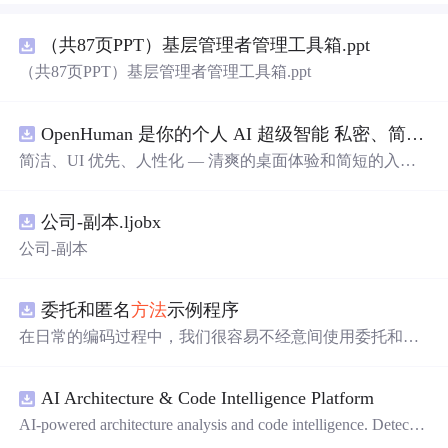
（共87页PPT）基层管理者管理工具箱.ppt
（共87页PPT）基层管理者管理工具箱.ppt
OpenHuman 是你的个人 AI 超级智能 私密、简洁、极其强大
简洁、UI 优先、人性化 — 清爽的桌面体验和简短的入
门
流程让你从安装到拥有一个可用的智能体仅需几次点击
——无需先配置，无需终端。智能体有一张脸：一个桌面
公司-副本.ljobx
吉祥物，会说话、能感知周围环境、可作为真实参与者加
入你的 Google Meet 会议、跨周记住你，即使你停止输入
公司-副本
后仍在后台持续思考。
委托和匿名
方法
示例程序
在日常的编码过程中，我们很容易不经意间使用委托和匿
名
方法
。你可能没有定义过委托类型，但用到定义好的委
托类型是自然不过的。本资源是一个使用委托和匿名
方法
AI Architecture & Code Intelligence Platform
的完整项目示例。
AI-powered architecture analysis and code intelligence. Detects
circular deps, layer violations, dead modules, and more.