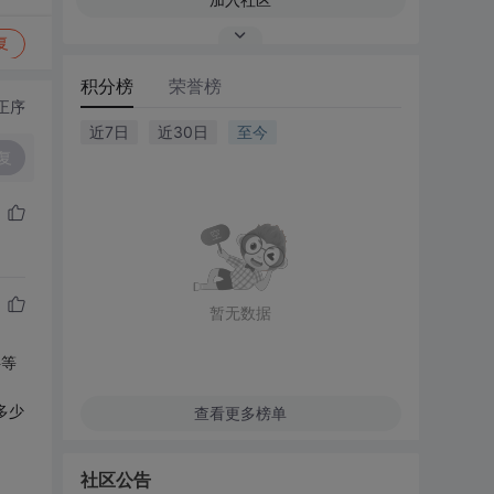
复
积分榜
荣誉榜
正序
近7日
近30日
至今
复
暂无数据
字等
多少
查看更多榜单
社区公告