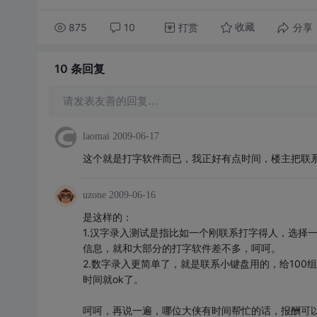
875
10
打赏
分享
收藏
10 条
回复
请发表友善的回复…
laomai
2009-06-17
这个就是打字软件而已，我正好有点时间，楼主把联
uzone
2009-06-16
是这样的：
1.汉字录入测试是指比如一个刚联系打字得人，选择
信息，就和大部分的打字软件差不多，呵呵。
2.数字录入更简单了，就是联系小键盘用的，给100
时间就ok了。
呵呵，再说一遍，哪位大侠有时间帮忙的话，报酬可