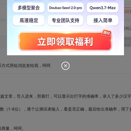
转发到动态
举报
写回
切换为时间
发表回
系方式用短消息发给我，呵呵
一篇文章，导入进来，照着打，可以显示出打字的准确率，录入了多少汉
组数（1-8位），逐个让测试者输入，看是否正确，最后给出准确率，用了
以商量，呵呵。