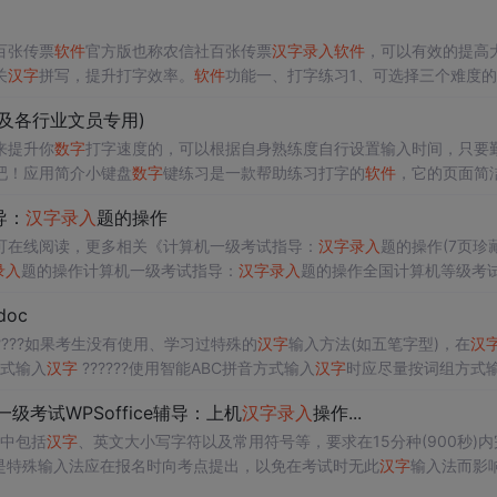
百张传票
软件
官方版也称农信社百张传票
汉字
录入
软件
，可以有效的提高
关
汉字
拼写，提升打字效率。
软件
功能一、打字练习1、可选择三个难度
本文件，自己准备)2、在练习时可按F1，显示对当前
汉字
的编码提示。二
行及各行业文员专用)
来提升你
数字
打字速度的，可以根据自身熟练度自行设置输入时间，只要
吧！应用简介小键盘
数字
键练习是一款帮助练习打字的
软件
，它的页面简
拥有全新界面设计。让用户的工作变得更加的高效和轻松，欢迎下载使用。
软
导：
汉字
录入
题的操作
可在线阅读，更多相关《计算机一级考试指导：
汉字
录入
题的操作(7页珍
录入
题的操作计算机一级考试指导：
汉字
录入
题的操作全国计算机等级考
自动进行计时，提前5分钟自动报警来提醒考生及时存盘，时间用完，考试系统
doc
??????如果考生没有使用、学习过特殊的
汉字
输入方法(如五笔字型)，在
汉
方式输入
汉字
??????使用智能ABC拼音方式输入
汉字
时应尽量按词组方式
续输入它们的拼音，就可以输入整个词组。对于特别常用的词组尤其是三个..
级考试WPSoffice辅导：上机
汉字
录入
操作...
其中包括
汉字
、英文大小写字符以及常用符号等，要求在15分种(900秒)内
是特殊输入法应在报名时向考点提出，以免在考试时无此
汉字
输入法而影
)如用拼音方式输入，要充分发挥智能拼音词组输入的优势；(4)要有全局观