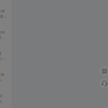
大家
的随机
、佰
勤加
洁友
件
特
藏
试一
将自
字
录
输
.
完
响考
念，不