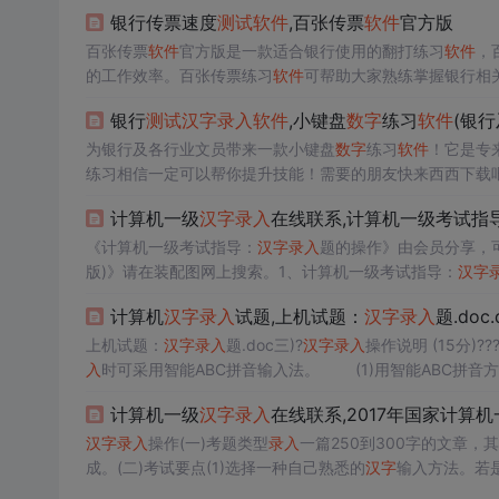
银行传票速度
测试
软件
,百张传票
软件
官方版
百张传票
软件
官方版是一款适合银行使用的翻打练习
软件
，
的工作效率。百张传票练习
软件
可帮助大家熟练掌握银行相
汉字
练习，或导入已有的文本文件(要练习词组应选择导入文
银行
测试
汉字
录入
软件
,小键盘
数字
练习
软件
(银
张传票1、应首先输入...
为银行及各行业文员带来一款小键盘
数字
练习
软件
！它是专
练习相信一定可以帮你提升技能！需要的朋友快来西西下载
好，功能强大，采用Flash技术开发的小键盘练习工具，
计算机一级
汉字
录入
在线联系,计算机一级考试指
色1. 全新的
软件
界面：采用Fla...
《计算机一级考试指导：
汉字
录入
题的操作》由会员分享，
版)》请在装配图网上搜索。1、计算机一级考试指导：
汉字
级MS Office 考试时间为90分钟。考试时由考试系统
计算机
汉字
录入
试题,上机试题：
汉字
录入
题.doc.
动锁定计算机，考生将不能再...
上机试题：
汉字
录入
题.doc三)?
汉字
录入
操作说明 (15分)
入
时可采用智能ABC拼音输入法。 (1)用智能ABC拼音
入，例如“计算机”、“里程碑”、“我们”等常用词组，只要连
计算机一级
汉字
录入
在线联系,2017年国家计算机一
汉字
录入
操作(一)考题类型
录入
一篇250到300字的文章，
成。(二)考试要点(1)选择一种自己熟悉的
汉字
输入方法。若
试成绩；(2)
汉字
输入可以在半角(或全角)状态下进行；(3