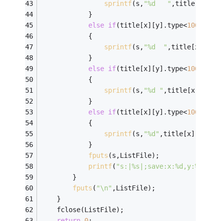
sprintf
(s,
"%d   "
,title[x][y]
			}
else
if
(title[x][y].type<
1000
)
			{
sprintf
(s,
"%d  "
,title[x][y].
			}
else
if
(title[x][y].type<
10000
)
			{
sprintf
(s,
"%d "
,title[x][y].t
			}
else
if
(title[x][y].type<
100000
)
			{
sprintf
(s,
"%d"
,title[x][y].ty
			}
fputs
(s,ListFile);
printf
(
"s:|%s|;save:x:%d,y:%d,typ
		}
fputs
(
"\n"
,ListFile);
	}
	fclose(ListFile);
return
0
;