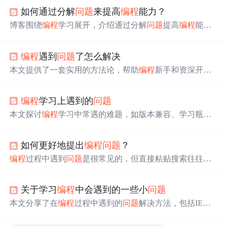
如何通过分解
问题
来提高
编程
能力？
博客围绕
编程
学习展开，介绍通过分解
问题
提高
编程
能力
的步骤，包括理解
问题
、模块化
编程
等。还阐述培养
问题
分析与批判性思维的方法，模块化
编程
实践，并行开发策
编程
遇到
问题
了怎么解决
略，代码调试优化技巧，以及总结反思在
编程
学习中的作
用和实施方法。
本文提供了一套实用的方法论，帮助
编程
新手和资深开发
者有效解决
编程
过程中遇到的各种
问题
。从自我思考到利
用网络资源，再到求助社区，每一步都旨在提升
问题
解决
编程
学习上遇到的
问题
能力。
本文探讨
编程
学习中常遇的难题，如版本兼容、学习瓶
颈、bug调试，强调找对方法后
编程
并不难，同时提供了解
决这些
问题
的建议，助力IT职业生涯发展。
如何更好地提出
编程
问题
？
编程
过程中遇到
问题
是很常见的，但直接粘贴搜索往往不
是最佳解决方案。《Python
编程
快速入手》一书中提到了
如何在StackOverflow等论坛上提问的技巧。提出
问题
时，
关于学习
编程
中会遇到的一些小
问题
应清晰说明目标、错误发生情况、已尝试的解决办法、使
用的Python版本和操作系统，以及错误重现的条件。遵循
本文分享了在
编程
过程中遇到的
问题
解决方法，包括IE开
良好在线礼仪，能提高获得有效帮助的可能性。
发者工具的使用技巧、JS方法的正确终止方式、Nhibernate
中SQL查询的高效获取等。通过实际案例帮助读者快速定