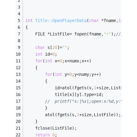
int
Title::OpenPlayerData
(
char
 *fname,
int
 siz
{
	FILE *ListFile= fopen(fname,
"r"
);
//只读打
char
 s[
20
]=
""
;
int
 id=
0
;
for
(
int
 x=
0
;x<numx;x++)
	{
for
(
int
 y=
0
;y<numy;y++)
		{ 			
			id=atol(fgets(s,
1
+size,ListFile))
			title[x][y].type=id;
//	printf("s:|%s|;open:x:%d,y:%d,ty
		}
		atol(fgets(s,
1
+size,ListFile));
//读取
	}
	fclose(ListFile);
return
0
;