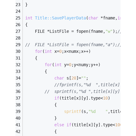
}			
int
Title::SavePlayerData
(
char
 *fname,
int
 siz
{
	FILE *ListFile = fopen(fname,
"w"
);
//只写
for
(
int
 x=
0
;x<numx;x++)
	{
for
(
int
 y=
0
;y<numy;y++)
		{ 
char
 s[
20
]=
""
;
//fprintf(s,"%d  ",title[x][y].ty
//	sprintf(s,"%d ",title[x][y].type)
if
(title[x][y].type<
10
)
			{
sprintf
(s,
"%d    "
,title[x][y
			}
else
if
(title[x][y].type<
100
)
			{